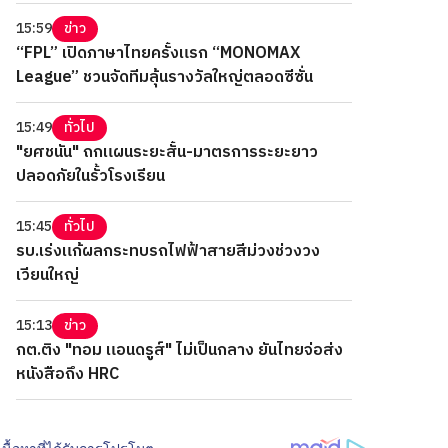
15:59
ข่าว
“FPL” เปิดภาษาไทยครั้งแรก “MONOMAX
League” ชวนจัดทีมลุ้นรางวัลใหญ่ตลอดซีซั่น
15:49
ทั่วไป
"ยศชนัน" ถกแผนระยะสั้น-มาตรการระยะยาว
ปลอดภัยในรั้วโรงเรียน
15:45
ทั่วไป
รบ.เร่งแก้ผลกระทบรถไฟฟ้าสายสีม่วงช่วงวง
เวียนใหญ่
15:13
ข่าว
กต.ติง "ทอม แอนดรูส์" ไม่เป็นกลาง ยันไทยจ่อส่ง
หนังสือถึง HRC