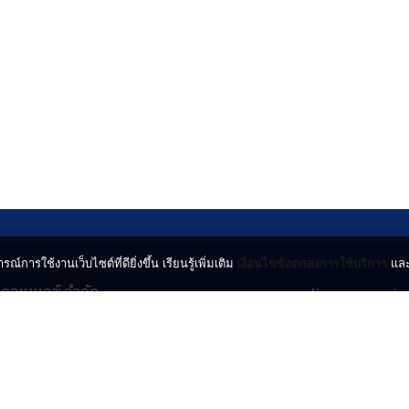
รณ์การใช้งานเว็บไซต์ที่ดียิ่งขึ้น เรียนรู้เพิ่มเติม
เงื่อนไขข้อตกลงการใช้บริการ
แล
น คอนเนกซ์ จำกัด
News
Lo
จจินดา ถนนกำแพงเพชร 6
Entertainment
Vi
ตจตุจักร กรุงเทพฯ 10900
Lifestyle
ร่
Horoscope
l.com