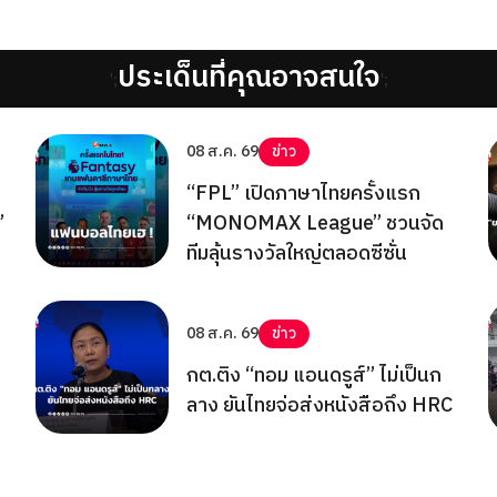
ประเด็นที่คุณอาจสนใจ
';
';
08 ส.ค. 69
ข่าว
“FPL” เปิดภาษาไทยครั้งแรก
”
“MONOMAX League” ชวนจัด
ทีมลุ้นรางวัลใหญ่ตลอดซีซั่น
08 ส.ค. 69
ข่าว
กต.ติง “ทอม แอนดรูส์” ไม่เป็นก
ลาง ยันไทยจ่อส่งหนังสือถึง HRC