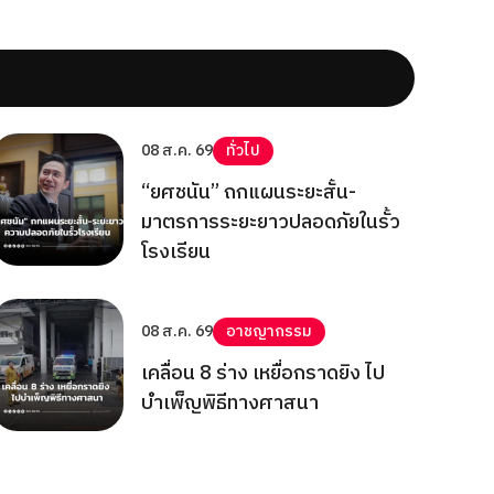
08 ส.ค. 69
ทั่วไป
“ยศชนัน” ถกแผนระยะสั้น-
มาตรการระยะยาวปลอดภัยในรั้ว
โรงเรียน
08 ส.ค. 69
อาชญากรรม
เคลื่อน 8 ร่าง เหยื่อกราดยิง ไป
บำเพ็ญพิธีทางศาสนา