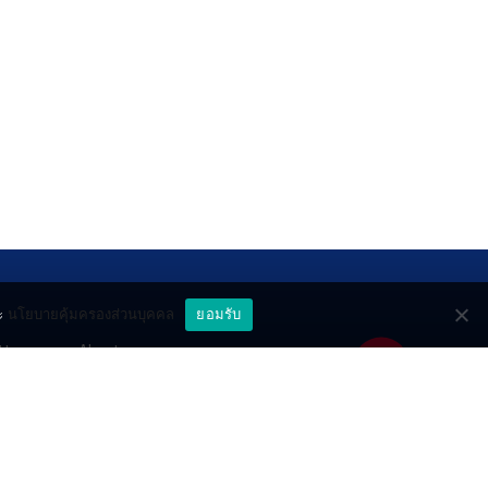
ะ
นโยบายคุ้มครองส่วนบุคคล
ยอมรับ
ttery
About
deo
Contact
วมด้วยช่วยกัน
PR by Dataxet