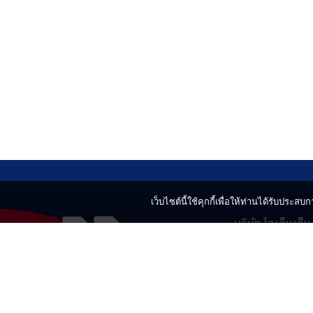
เว็บไซต์นี้ใช้คุกกี้เพื่อให้ท่านได้รับประสบกา
บริษัท ไอเอ็นเอ็
499 อาคารเบญ
แขวงลาดยาว เข
02-730-2424
innnews@gmai