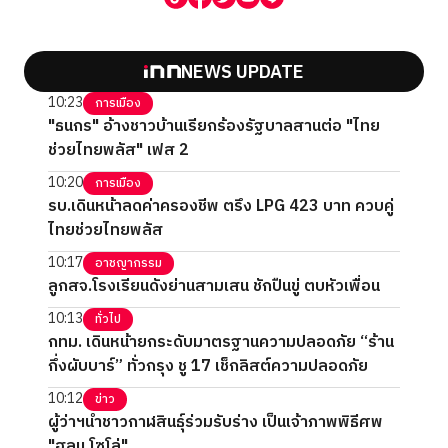
NEWS UPDATE
10:23
การเมือง
"ธนกร" อ้างชาวบ้านเรียกร้องรัฐบาลสานต่อ "ไทย
ช่วยไทยพลัส" เฟส 2
10:20
การเมือง
รบ.เดินหน้าลดค่าครองชีพ ตรึง LPG 423 บาท ควบคู่
ไทยช่วยไทยพลัส
10:17
อาชญากรรม
ลูกสจ.โรงเรียนดังย่านสามเสน ชักปืนขู่ ตบหัวเพื่อน
10:13
ทั่วไป
กทม. เดินหน้ายกระดับมาตรฐานความปลอดภัย “ร้าน
กึ่งผับบาร์” ทั่วกรุง ชู 17 เช็กลิสต์ความปลอดภัย
10:12
ข่าว
ผู้ว่าฯนำชาวกาฬสินธุ์ร่วมรับร่าง เป็นเจ้าภาพพิธีศพ
"ฮลุน โซโล่"