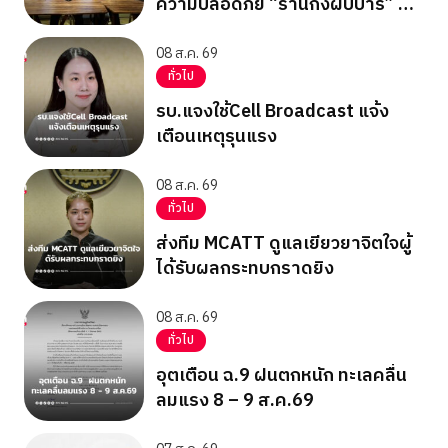
ความปลอดภัย “ร้านกึ่งผับบาร์” ทั่ว
กรุง ชู 17 เช็กลิสต์ความปลอดภัย
08 ส.ค. 69
ทั่วไป
รบ.แจงใช้Cell Broadcast แจ้ง
เตือนเหตุรุนแรง
08 ส.ค. 69
ทั่วไป
ส่งทีม MCATT ดูแลเยียวยาจิตใจผู้
ได้รับผลกระทบกราดยิง
08 ส.ค. 69
ทั่วไป
อุตเตือน ฉ.9 ฝนตกหนัก ทะเลคลื่น
ลมแรง 8 – 9 ส.ค.69