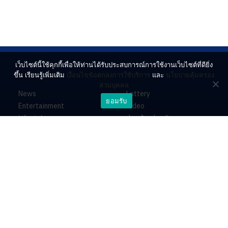
เว็บไซต์นี้ใช้คุกกี้เพื่อให้ท่านได้รับประสบการณ์การใช้งานเว็บไซต์ที่ดียิ่ง
ขึ้น เรียนรู้เพิ่มเติม
เงื่อนไขข้อตกลงการใช้บริการ
และ
นโยบายคุ้มครอง
ส่วนบุคคล
News
Lottery
ยอมรับ
Entertainment
Video
Lifestyle
ร่วมด้วยช่วยกัน
Horoscope
About
Contact
PR by Dataxet