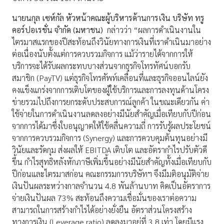
นายนกุล เซห์กัล หัวหน้าคณะผู้บริหารด้านการเงิน บริษัท ทรู
คอร์ปอเรชั่น จำกัด (มหาชน)
กล่าวว่า “ผลการดำเนินงานใน
ไตรมาสแรกของปีสะท้อนถึงวินัยทางการเงินที่เราดำเนินมาอย่าง
ต่อเนื่องนับตั้งแต่การควบรวมกิจการ แม้ว่ารายได้จากการให้
บริการจะได้รับผลกระทบบางส่วนจากธุรกิจโทรทัศน์บอกรับ
สมาชิก (PayTV) แต่ธุรกิจโทรศัพท์เคลื่อนที่และธุรกิจออนไลน์ยัง
คงแข็งแกร่งจากการเติบโตของผู้ใช้บริการและการลงทุนด้านโครง
ข่ายรวมไปถึงการยกระดับประสบการณ์ลูกค้า ในขณะเดียวกัน ค่า
ใช้จ่ายในการดำเนินงานลดลงอย่างมีนัยสำคัญเมื่อเทียบกับปีก่อน
จากการได้มาซึ่งใบอนุญาตให้ใช้คลื่นความถี่ การรับรู้ผลประโยชน์
จากการควบรวมกิจการ (Synergy) และการควบคุมต้นทุนอย่างมี
วินัยและรัดกุม ส่งผลให้ EBITDA เติบโต และอัตรากำไรปรับตัวดี
ขึ้น กำไรสุทธิหลังหักภาษีเพิ่มขึ้นอย่างมีนัยสำคัญทั้งเมื่อเทียบกับ
ปีก่อนและไตรมาสก่อน คณะกรรมการบริษัทฯ จึงมีมติอนุมัติจ่าย
เงินปันผลระหว่างกาลจำนวน 4.8 พันล้านบาท คิดเป็นอัตราการ
จ่ายเงินปันผล 73% สะท้อนถึงความเชื่อมั่นของเราต่อความ
สามารถในการสร้างกำไรได้อย่างยั่งยืน อัตราส่วนโครงสร้าง
ทางการเงิน (Leverage ratio) ลดลงมาอยู่ที่ 3.8 เท่า โดยมีแรง