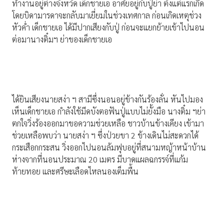
ทำงานอยู่ต่างจังหวัด เด็กชายเอ อาศัยอยู่กับปู่ย่า ตั้งแต่แรกเกิด
โดยบิดามารดาจะกลับมาเยี่ยมในช่วงเทศกาล ก่อนเกิดเหตุช่วง
หัวค่ำ เด็กชายเอ ได้มีปากเสียงกับปู่ ก่อนจะแยกย้ายเข้าไปนอน
ต่อมานางติ๋มฯ ย่าของเด็กชายเอ
ได้ยินเสียงนายสง่า ฯ สามีซึ่งนอนอยู่ข้างกันร้องลั่น หันไปมอง
เห็นเด็กชายเอ กำลังใช้มีดบังตอฟันปู่แบบไม่ยั้งมือ นางติ๋ม ฯย่า
ตกใจวิ่งร้องออกมาขอความช่วยเหลือ ชาวบ้านข้างเคียง เข้ามา
ช่วยเหลือพบว่า นายสง่า ฯ ซึ่งป่วยขา 2 ข้างเดินไม่สะดวกได้
กระเสือกกระสน วิ่งออกไปนอนล้มฟุบอยู่ที่สนามหญ้าหน้าบ้าน
ห่างจากที่นอนประมาณ 20 เมตร มีบาดแผลฉกรรจ์ที่แก้ม
ท้ายทอย และศรีษะเลือดไหลนองเต็มพื้น