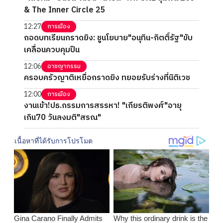
& The Inner Circle 25
12:27
การเมือง
ถอดบทเรียนกราดยิง: ชูนโยบาย"อนุทิน-กิตติ์รัฐ"ขับ
เคลื่อนควบคุมปืน
12:06
อาชญากรรม
ครอบครัวญาติเหยื่อกราดยิง ทยอยรับร่างที่นิติเวช
12:00
การเมือง
งานเข้า!ปธ.กรรมการสรรหา! "เกียรติพงศ์"อายุ
เกิน70 วันลงมติ"สรณ"