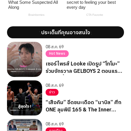
ประเด็นที่คุณอาจสนใจ
';
';
08 ส.ค. 69
Hot News
เซอร์ไพรส์ Looke เปิดรูป “โทโมะ”
ร่วมจักรวาล GELBOYS 2 ตอนแรก
8 ส.ค. นี้
08 ส.ค. 69
ข่าว
“เสือคิม” อึดชนะเดือด “นาบิล” ศึก
ONE ลุมพินี 165 & The Inner
Circle 25
08 ส.ค. 69
การเมือง