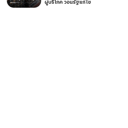
ผู้บริโภค วอนรัฐแก้ไข