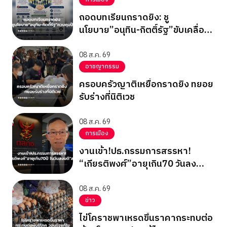
ถอดบทเรียนกราดยิง: ชู
นโยบาย”อนุทิน-กิตติ์รัฐ”ขับเคลื่อน
ควบคุมปืน
08 ส.ค. 69
อาชญากรรม
ครอบครัวญาติเหยื่อกราดยิง ทยอย
รับร่างที่นิติเวช
08 ส.ค. 69
การเมือง
งานเข้า!ปธ.กรรมการสรรหา!
“เกียรติพงศ์”อายุเกิน70 วันลง
มติ”สรณ”
08 ส.ค. 69
ข่าว
ไข่โคราชพาเหรดขึ้นราคากระทบต่อ