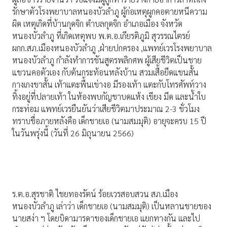
รักษาตัวโรงพยาบาลหนองบัวลำภู ผู้ก่อเหตุผูกคอตายหนีความ
ผิด เหตุเกิดที่บ้านกุดจิก ตำบลกุดจิก อำเภอเมือง จังหวัด
หนองบัวลำภู ที่เกิดเหตุพบ พ.ต.อ.เกียรติภูมิ สุวรรณไตรย์
ผกก.สภ.เมืองหนองบัวลำภู ,ฝ่ายปกครอง ,แพทย์เวรโรงพยาบาล
หนองบัวลำภู กำลังทำการชันสูตรพลิกศพ ผู้เสียชีวิตเป็นชาย
แขวนคอตัวเอง กับต้นกระท้อนหลังบ้าน สวมเสื้อยืดแขนสั้น
กางเกงขาสั้น เท้าแตะพื้นเข่างอ มีรองเท้า แตะกับโทรศัพท์วาง
ทิ้งอยู่ที่ปลายเท้า ในห้องพบกัญชาบดแห้ง เขียง มีด และน้ำใบ
กระท่อม แพทย์เวรยืนยันว่าเสียชีวิตมาประมาณ 2-3 ชั่วโมง
ทราบชื่อภายหลังคือ เด็กชายเอ (นามสมมุติ) อายุจะครบ 15 ปี
ในวันพรุ่งนี้ (วันที่ 26 มิถุนายน 2566)
ร.ต.อ.สุรชาติ ไชยทองรัตน์ ร้อยเวรสอบสวน สภ.เมือง
หนองบัวลำภู เล่าว่า เด็กชายเอ (นามสมมุติ) เป็นหลานชายของ
นายสง่า ฯ โดยบิดามารดาของเด็กชายเอ แยกทางกัน และไป