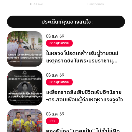
ประเด็นที่คุณอาจสนใจ
';
';
08 ส.ค. 69
อาชญากรรม
ในหลวง โปรดเกล้าฯรับผู้วายชนม์
เหตุกราดยิง ในพระบรมราชานุ
เคราะห์
08 ส.ค. 69
อาชญากรรม
เหยื่อกราดยิงเสียชีวิตเพิ่มอีก1ราย
-ตร.สอบเพื่อนผู้ก่อเหตุหาแรงจูงใจ
08 ส.ค. 69
ข่าว
สองพี่น้อง “นาคแป้น” ไม่ทำให้ผิด