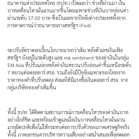
ธนาคารแห่งประเทศไทย (ธปท.) เปิดเผยว่า ช่วงที่ผ่านมา เงิน
บาทเคลื่อนไหวผันผวนมากขึ้นโดยเฉพาะช่วงที่เงินบาทอ่อนค่า
ผ่านระดับ 37.00 บาท ซึ่งเป็นผลจากปัจจัยต่างประเทศทั้งจาก
การคาดการณ์ว่าธนาคารกลางสหรัฐฯ (Fed)
จะปรับอัตราดอกเบี้ยนโยบายมากกว่าเดิม หลังตัวเลขเงินเฟ้อ
สหรัฐฯ ยังอยู่ในระดับสูง และ risk sentiment ของค่าเงินในกลุ่ม
EM Asia ที่ปรับแย่ลงหลังค่าเงินหยวนปรับอ่อนค่าขึ้นเหนือระดับ
7 หยวนต่อดอลลาร์ สรอ. รวมถึงยังมีปัจจัยเฉพาะของไทยจาก
ราคาทองคำที่ปรับลดลง ส่งผลให้มีแรงซื้อเงินดอลลาร์ สรอ. จาก
กลุ่มบริษัททองคำเพิ่มขึ้น
ทั้งนี้ ธปท. ได้ติดตามสถานการณ์การเคลื่อนไหวของค่าเงินบาท
อย่างใกล้ชิด และพร้อมเข้าดูแลเมื่อเงินบาทเคลื่อนไหวผันผวน
มากผิดปกติเพื่อไม่ให้กระทบต่อการปรับตัวของภาคเศรษฐกิจจริง
ทั้งนี้ ภาคเอกชนควรบริหารความเสี่ยงอย่างสม่ำเสมอเพื่อลดผลก