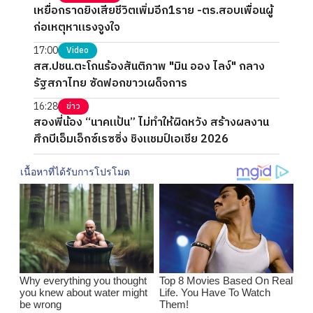
เหยื่อกราดยิงเสียชีวิตเพิ่มอีก1ราย -ตร.สอบเพื่อนผู้
ก่อเหตุหาแรงจูงใจ
17:00
Video
สส.ปชน.ตะโกนร้องสันติภาพ "มิน ออง ไลง์" กลาง
รัฐสภาไทย ซัดฟอกขาวเผด็จการ
16:28
ข่าว
สองพี่น้อง “นาคแป้น” ไม่ทำให้ผิดหวัง สร้างผลงาน
ศึกบีเอ็มเอ็กซ์เรซซิ่ง ชิงแชมป์เอเชีย 2026