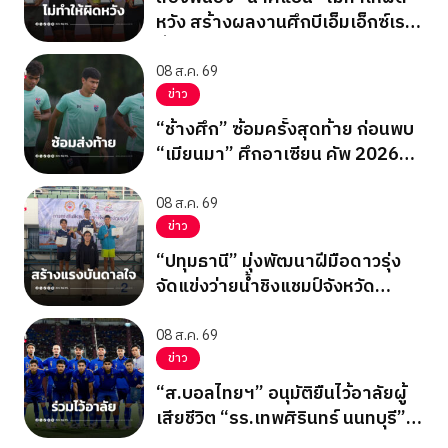
หวัง สร้างผลงานศึกบีเอ็มเอ็กซ์เรซ
ซิ่ง ชิงแชมป์เอเชีย 2026
08 ส.ค. 69
ข่าว
“ช้างศึก” ซ้อมครั้งสุดท้าย ก่อนพบ
“เมียนมา” ศึกอาเซียน คัพ 2026
นัดสุดท้าย รอบแบ่งกลุ่ม
08 ส.ค. 69
ข่าว
“ปทุมธานี” มุ่งพัฒนาฝีมือดาวรุ่ง
จัดแข่งว่ายน้ำชิงแชมป์จังหวัด
ปทุมธานี 2569
08 ส.ค. 69
ข่าว
“ส.บอลไทยฯ” อนุมัติยืนไว้อาลัยผู้
เสียชีวิต “รร.เทพศิรินทร์ นนทบุรี”
ก่อนเกมอาเซียนคัพ