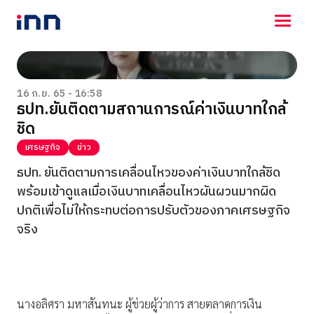
NEWS
ENTERTAINMENT
16 ก.ย. 65 - 16:58
ธปท.ยันติดตามสถานการณ์ค่าเงินบาทใกล้
LIFESTYLE
ชิด
HOROSCOPE
LOTTERY
เศรษฐกิจ
ข่าว
VIDEO
ธปท. ยันติดตามการเคลื่อนไหวของค่าเงินบาทใกล้ชิด
ร่วมด้วยช่วยกัน
พร้อมเข้าดูแลเมื่อเงินบาทเคลื่อนไหวผันผวนมากผิด
ปกติเพื่อไม่ให้กระทบต่อการปรับตัวของภาคเศรษฐกิจ
จริง
นางอลิศรา มหาสันทนะ ผู้ช่วยผู้ว่าการ สายตลาดการเงิน