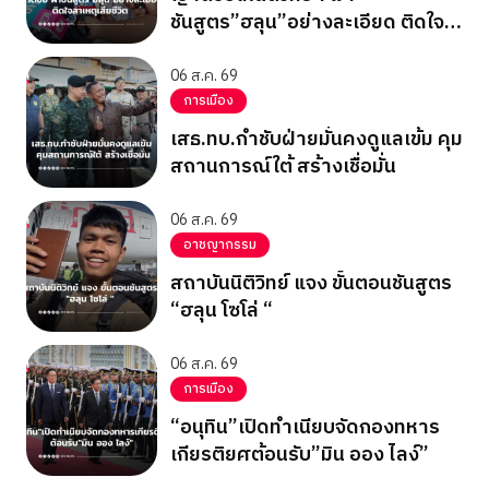
ชันสูตร”ฮลุน”อย่างละเอียด ติดใจ
สาเหตุเสียชีวิต
06 ส.ค. 69
การเมือง
เสธ.ทบ.กำชับฝ่ายมั่นคงดูแลเข้ม คุม
สถานการณ์ใต้ สร้างเชื่อมั่น
06 ส.ค. 69
อาชญากรรม
สถาบันนิติวิทย์ แจง ขั้นตอนชันสูตร
“ฮลุน โซโล่ “
06 ส.ค. 69
การเมือง
“อนุทิน”เปิดทำเนียบจัดกองทหาร
เกียรติยศต้อนรับ”มิน ออง ไลง์”