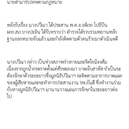
นายดำมารับโทษตามกฎหมาย
หลังรับเรื่อง นางปวีณา ได้ประสาน พ.ต.อ.อดิเรก โปธิปัน
ผกก.สภ.บางปะอิน ได้รับทราบว่า ตำรวจได้รวบรวมพยานหลัก
ฐานออกหมายจับแล้ว และกำลังติดตามตัวคนร้ายมาดำเนินคดี
นางปวีณา กล่าว เป็นห่วงสภาพร่างกายและจิตใจน้องส้ม
เนื่องจากถูกน้ำกรดราดตั้งแต่ศีรษะลงมา บาดเจ็บสาหัส จำเป็นจะ
ต้องรักษาตัวระยะยาวซึ่งมูลนิธิปวีณาฯ จะติดตามอาการบาดแผล
ของผู้เสียหายและจะทำการประสานงาน รพ.ยันฮี ซึ่งทำงานร่วม
กับทางมูลนิธิปวีณาฯ มานานวางแผนการรักษาในระยะยาวต่อ
ไป