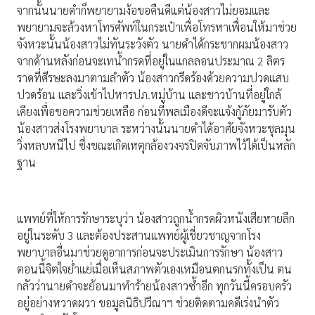
จากนั้นนายดำก็พยายามง้อขอคืนดีแต่น้องสาวไม่ยอมและ
พยายามจะล้วงหาโทรศัพท์ในกระเป๋าเพื่อโทรหาเพื่อนให้มาช่วย
จังหวะนั้นน้องสาวไม่ทันระวังตัว นายดำได้กระชากผมน้องสาว
จากด้านหลังก่อนจะเทน้ำกรดที่อยู่ในแกลลอนประมาณ 2 ลิตร
ราดที่ศีรษะลงมาตามลำตัว น้องสาวกรีดร้องด้วยความปวดแสบ
ปวดร้อน และวิ่งเข้าไปหารปภ.หมู่บ้าน และชาวบ้านที่อยู่ใกล้
เคียงเพื่อขอความช่วยเหลือ ก่อนที่พลเมืองดีจะแจ้งกู้ภัยมารับตัว
น้องสาวส่งโรงพยาบาล ระหว่างนั้นนายดำได้อาศัยจังหวะชุลมุน
วิ่งหลบหนีไป ซึ่งขณะเกิดเหตุกล้องวงจรปิดจับภาพไว้ได้เป็นหลัก
ฐาน
แพทย์ที่ให้การรักษาระบุว่า น้องสาวถูกน้ำกรดผิวหนังเสียหายลึก
อยู่ในระดับ 3 และต้องประสานแพทย์ผู้เชี่ยวชาญจากโรง
พยาบาลอื่นมาช่วยดูอาการก่อนจะประเมินการรักษา น้องสาว
ตอนนี้จิตใจย่ำแย่เมื่อเห็นสภาพตัวเองเหมือนตกนรกทั้งเป็น ตน
กลัวว่านายดำจะย้อนมาทำร้ายน้องสาวซ้ำอีก ทุกวันนี้ครอบครัว
อยู่อย่างหวาดผวา ขอมูลนิธิปวีณาฯ ช่วยติดตามคดีเร่งนำตัว