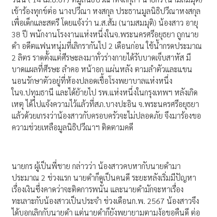
เข้าร้องทุกข์ต่อ นางปวีณา หงสกุล ประธานมูลนิธิปวีณาหงสกุล
เพื่อเด็กและสตรี โดยแจ้งว่า น.ส.ส้ม (นามสมมุติ) น้องสาว อายุ
38 ปี พนักงานโรงงานแห่งหนึ่งในจ.พระนครศรีอยุธยา ถูกนาย
ดำ อดีตแฟนหนุ่มที่เลิกรากันไป 2 เดือนก่อน ใช้น้ำกรดประมาณ
2 ลิตร ราดตั้งแต่ศีรษะลงมาทั่วร่างกายได้รับบาดเจ็บสาหัส มี
บาดแผลที่ศีรษะ ลำคอ หน้าอก แผ่นหลัง ตามลำตัวและแขน
นอนรักษาตัวอยู่ที่ห้องปลอดเชื้อโรงพยาบาลแห่งหนึ่ง
ในจ.ปทุมธานี และได้ย้ายไป รพ.แห่งหนึ่งในกรุงเทพฯ หลังเกิด
เหตุ ได้ไปแจ้งความไว้แล้วที่สภ.บางปะอิน จ.พระนครศรีอยุธยา
แล้วด้วยเกรงว่าน้องสาวกับครอบครัวจะไม่ปลอดภัย จึงมาร้องขอ
ความช่วยเหลือมูลนิธิปวีณาฯ ติดตามคดี
นายกร ผู้เป็นพี่ชาย กล่าวว่า น้องสาวคบหากับนายดำมา
ประมาณ 2 ช่วงแรก นายดำก็ดูเป็นคนดี ระยะหลังเริ่มมีปัญหา
เรื่องเงินซึ่งคาดว่าจะติดการพนัน และนายดำมักจะหาเรื่อง
ทะเลาะกับน้องสาวเป็นประจำ ช่วงเดือนก.พ. 2567 น้องสาวจึง
ได้บอกเลิกกับนายดำ แต่นายดำก็ยังพยายามตามง้อขอคืนดี ต่อ