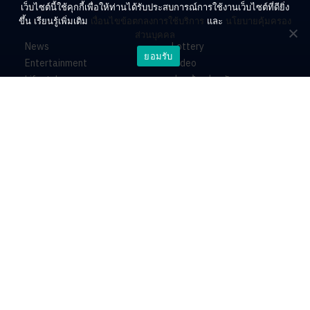
เว็บไซต์นี้ใช้คุกกี้เพื่อให้ท่านได้รับประสบการณ์การใช้งานเว็บไซต์ที่ดียิ่ง
ขึ้น เรียนรู้เพิ่มเติม
เงื่อนไขข้อตกลงการใช้บริการ
และ
นโยบายคุ้มครอง
ส่วนบุคคล
News
Lottery
ยอมรับ
Entertainment
Video
Lifestyle
ร่วมด้วยช่วยกัน
Horoscope
About
Contact
PR by Dataxet