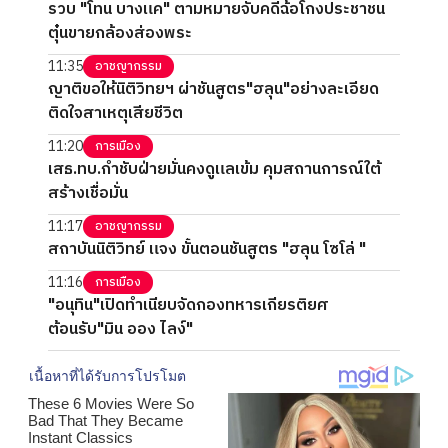
รวบ "โทน บางแค" ตามหมายจับคดีฉ้อโกงประชาชน
ตุ๋นขายกล้องส่องพระ
11:35
อาชญากรรม
ญาติขอให้นิติวิทยฯ ผ่าชันสูตร"ฮลุน"อย่างละเอียด
ติดใจสาเหตุเสียชีวิต
11:20
การเมือง
เสธ.ทบ.กำชับฝ่ายมั่นคงดูแลเข้ม คุมสถานการณ์ใต้
สร้างเชื่อมั่น
11:17
อาชญากรรม
สถาบันนิติวิทย์ แจง ขั้นตอนชันสูตร "ฮลุน โซโล่ "
11:16
การเมือง
"อนุทิน"เปิดทำเนียบจัดกองทหารเกียรติยศ
ต้อนรับ"มิน ออง ไลง์"