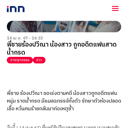
NEWS
ENTERTAINMENT
14 เม.ย. 67 - 16:33
พี่ชายร้องปวีณา น้องสาว ถูกอดีตแฟนสาด
LIFESTYLE
น้ำกรด
HOROSCOPE
LOTTERY
อาชญากรรม
ข่าว
VIDEO
ร่วมด้วยช่วยกัน
พี่ชาย ร้องปวีณา ขอเร่งตามคดี น้องสาวถูกอดีตแฟน
หนุ่ม ราดน้ำกรด มีแผลฉกรรจ์ทั้งตัว รักษาตัวห้องปลอด
เชื้อ หวั่นคนร้ายกลับมาก่อเหตุซ้ำ
วันนี้ ( 14 เม.ย.67) ที่มูลนิธิปวีณาหงสกุลฯ นายกร (นามสมมุติ)