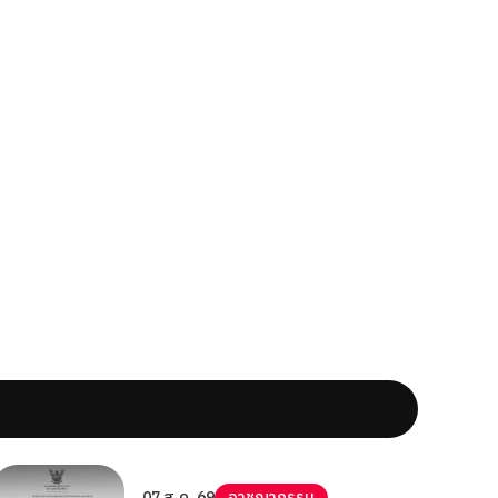
07 ส.ค. 69
อาชญากรรม