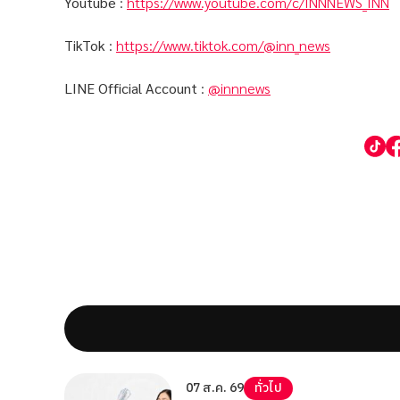
Youtube
:
https://www.youtube.com/c/INNNEWS_INN
TikTok
:
https://www.tiktok.com/@inn_news
LINE Official Account
:
@innnews
07 ส.ค. 69
ทั่วไป