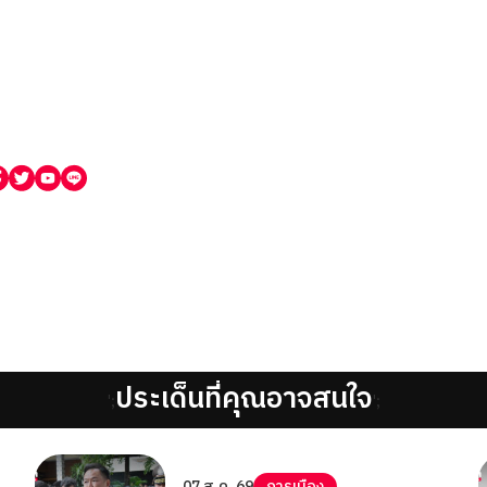
ประเด็นที่คุณอาจสนใจ
';
';
07 ส.ค. 69
การเมือง