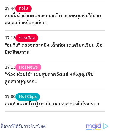
17:44
ทั่วไป
สินเชื่อจำนำทะเบียนรถยนต์ ตัวช่วยหมุนเงินใช้ยาม
ฉุกเฉินสำหรับคนมีรถ
17:13
การเมือง
"อนุทิน" ตรวจกราดยิง เด็กก่อเหตุเครียดเรียน เชื่อ
มีเตรียมการ
17:13
Hot News
“ก้อง ห้วยไร่” เผยสุขภาพจิตแย่ หลังสูญเสีย
ลูกสาวบุญธรรม
17:00
Hot Clips
สลด! นร.ลั่นไก ปู่ ย่า ดับ ก่อนกราดยิงในโรงเรียน