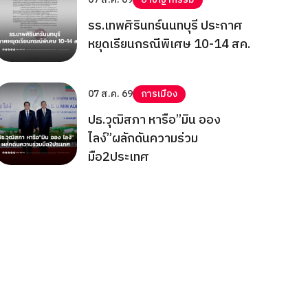
รร.เทพศิรินทร์นนทบุรี ประกาศ
หยุดเรียนกรณีพิเศษ 10-14 สค.
07 ส.ค. 69
การเมือง
ปธ.วุฒิสภา หารือ”มิน ออง
ไลง์”ผลักดันความร่วม
มือ2ประเทศ