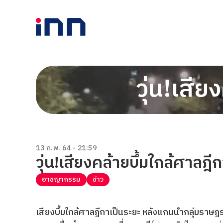
วุ่น!เสีย
13 ก.พ. 64 - 21:59
วุ่น!เสียงคล้ายบึ้มใกล้ศาลฎีก
อาชญากรรม
ข่าว
เสียงบึ้มใกล้ศาลฎีกาเป็นระยะ หลังแกนนำกลุ่มราษฎรป