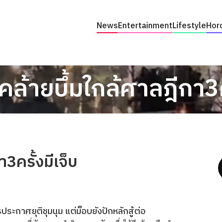
News
Entertainment
Lifestyle
Hor
งคล้ายบึ้มใกล้ศาลฎีกา3ค
า3ครั้งมีเจ็บ
ระกาศยุติชุมนุม แต่ม็อบยังปักหลักสู้ต่อ