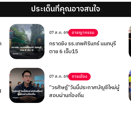
ประเด็นที่คุณอาจสนใจ
';
';
07 ส.ค. 69
อาชญากรรม
ต
กราดยิง รร.เทพศิรินทร์ นนทบุรี
ตาย 6 เจ็บ15
07 ส.ค. 69
การเมือง
“วรศิษฎ์”วันนี้ประกาศบัญชีใหม่ผู้
์
สอบผ่านท้องถิ่น