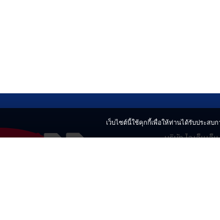
เว็บไซต์นี้ใช้คุกกี้เพื่อให้ท่านได้รับประสบกา
บริษัท ไอเอ็นเอ็
499 อาคารเบญ
แขวงลาดยาว เข
02-730-2424
innnews@gmai