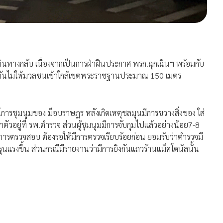
ะเดินทางกลับ เนื่องจากเป็นการฝ่าฝืนประกาศ พรก.ฉุกเฉินฯ พร้อมกับ
งกันไม่ให้มวลชนเข้าใกล้เขตพระราชฐานประมาณ 150 เมตร
ชุมนุมของ ม็อบราษฎร หลังเกิดเหตุชลมุนมีการขวางสิ่งของ ใส่
กษาตัวอยู่ที่ รพ.ตำรวจ ส่วนผู้ชุมนุมมีการจับกุมไปแล้วอย่างน้อย7-8
ว่างการตรวจสอบ ต้องรอให้มีการตรวจเรียบร้อยก่อน ยอมรับว่าตำรวจมี
ุนแรงขึ้น ส่วนกรณีมีรายงานว่ามีการยิงกันแถวร้านแม็คโดนัลนั้น