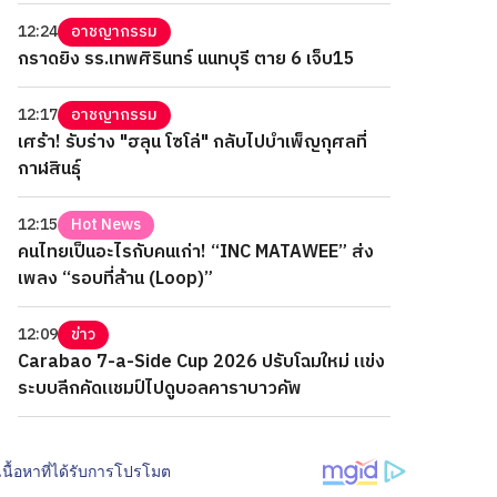
12:24
อาชญากรรม
กราดยิง รร.เทพศิรินทร์ นนทบุรี ตาย 6 เจ็บ15
12:17
อาชญากรรม
เศร้า! รับร่าง "ฮลุน โซโล่" กลับไปบำเพ็ญกุศลที่
กาฬสินธุ์
12:15
Hot News
คนไทยเป็นอะไรกับคนเก่า! “INC MATAWEE” ส่ง
เพลง “รอบที่ล้าน (Loop)”
12:09
ข่าว
Carabao 7-a-Side Cup 2026 ปรับโฉมใหม่ แข่ง
ระบบลีกคัดแชมป์ไปดูบอลคาราบาวคัพ