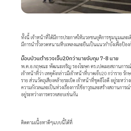
ทั้งนี้ เจ้าหน้าที่ได้มีการประกาศให้มวลชนยุติการชุมนุมแล
มีการนำรั้วลวดหนามหีบเพลงและยืนเป็นแนวกำบังเพื่อป้อ
ม็อบป่วนตำรวจเจ็บ20กว่านายจับกุม 7-8 นาย
พ.ต.อ.กฤษณะ พัฒนะเจริญ รองโฆษก ตร.เปดเผยสถานการณ์การ
เจ้าหน้าที่ว่า เหตุดังกล่าวมีเจ้าหน้าที่บาดเจ็บ20 กว่าราย รั
ราย ส่วนวัตถุเสียงคล้ายระเบิด เจ้าหน้าที่ชุดอีโอดี อยู่ระห
ความกังวลและเป็นห่วงเรื่องการใช้อาวุธและสร้างสถานการณ์ร
อยู่ระหว่างการตรวจสอบเช่นกัน
ติดตามเนื้อหาดีๆแบบนี้ได้ที่