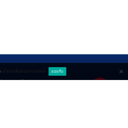
ะ
นโยบายคุ้มครองส่วนบุคคล
ยอมรับ
ttery
About
deo
Contact
วมด้วยช่วยกัน
PR by Dataxet
ll rights reserved.