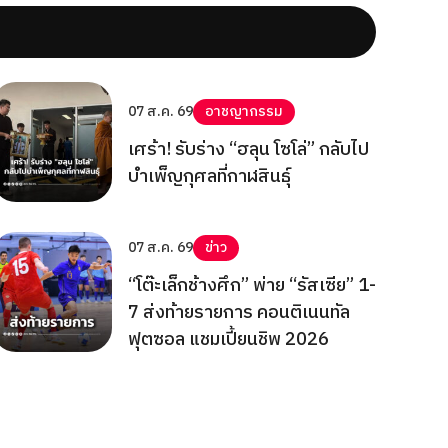
07 ส.ค. 69
อาชญากรรม
เศร้า! รับร่าง “ฮลุน โซโล่” กลับไป
บำเพ็ญกุศลที่กาฬสินธุ์
07 ส.ค. 69
ข่าว
“โต๊ะเล็กช้างศึก” พ่าย “รัสเซีย” 1-
7 ส่งท้ายรายการ คอนติเนนทัล
ฟุตซอล แชมเปี้ยนชิพ 2026