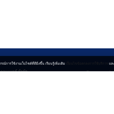
รณ์การใช้งานเว็บไซต์ที่ดียิ่งขึ้น เรียนรู้เพิ่มเติม
เงื่อนไขข้อตกลงการใช้บริการ
แล
น คอนเนกซ์ จำกัด
News
Lo
จจินดา ถนนกำแพงเพชร 6
Entertainment
Vi
ตจตุจักร กรุงเทพฯ 10900
Lifestyle
ร่
Horoscope
l.com
© 2024 INN NEWS. A