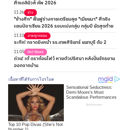
ศึกเดลินิวส์ คัพ 2026
11:26
ข่าว
"ช้างศึก" ฟื้นฟูร่างกายเตรียมลุย "เมียนมา" ศึกชิง
แชมป์อาเซียน 2026 รอบแบ่งกลุ่ม กลุ่มบี นัดสุดท้าย
11:10
อาชญากรรม
ระทึก! กราดยิงหน้า รร.เทพศิรินทร์ นนทบุรี ดับ 2
11:05
Hot News
ด่วน! เต้ ดราก้อนไฟว์ หายตัวปริศนา หลังปั่นจักรยาน
ออกจากบ้าน