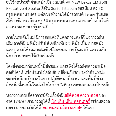
จะใช้รถประจำตำแหน่งเป็นรถยนต์ All NEW Lexus LM 350h
Executive 4-Seater สีเงิน Sonic Titanium ทะเบียน สร 30
กรุงเทพมาหานคร แต่คณะทำงานได้นำรถยนต์ Lexus รุ่นและ
สีเดียวกัน ทะเบียน ศฐ 30 กรุงเทพมหานคร มาจอดข้างกันในที่
จอดรถของนายกรัฐมนตรี
ภายในรถคันใหม่ มีการตกแต่งที่แตกต่างและดีขึ้นจากรถคัน
เดิม จากที่มี 4 ที่นั่งปรับให้เหลือเพียง 2 ที่นั่ง เป็นเบาะหนัง
และปูพรมให้เหมาะสมกับสรีระของนายกรัฐมนตรี และรถคัน
ดังกล่าวนายกฯ ใช้เงินส่วนตัว
โดยสั่งจองมาก่อนหน้านี้สักระยะ และเพิ่งได้รถดังกล่าวมาเมื่อ
สุดสัปดาห์ เพื่อนำมาใช้สลับสับเปลี่ยนกับรถประจำตำแหน่ง
ของทำเนียบรัฐบาลในการปฏิบัติหน้าที่ระหว่างลงพื้นที่ต่าง
จังหวัด ซึ่งรถคันใหม่จะใช้ในภารกิจที่กรุงเทพมหานครเป็นหลัก
นอกจากเลขเด็ดอาจารย์ดังแล้วยังมี
สถิติหวย
ตารางหวย
ของ
งวด 1/8/67 สามารถดูได้ที่
ไอ.เอ็น.เอ็น. ลอตเตอรี่
พร้อมตรวจ
ผลการออกรางวัลได้ที่
ตรวจผลรางวัลงวดล่าสุด
ได้เลย