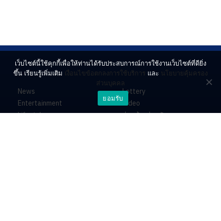
เว็บไซต์นี้ใช้คุกกี้เพื่อให้ท่านได้รับประสบการณ์การใช้งานเว็บไซต์ที่ดียิ่ง
ขึ้น เรียนรู้เพิ่มเติม
เงื่อนไขข้อตกลงการใช้บริการ
และ
นโยบายคุ้มครอง
ส่วนบุคคล
News
Lottery
ยอมรับ
Entertainment
Video
Lifestyle
ร่วมด้วยช่วยกัน
Horoscope
About
Contact
PR by Dataxet