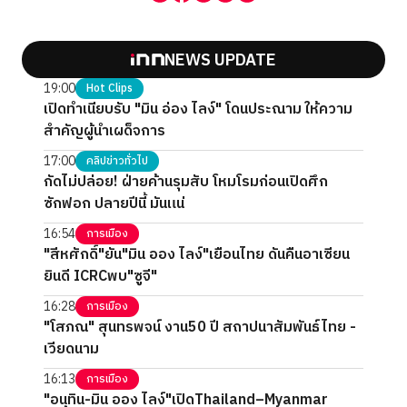
NEWS UPDATE
19:00
Hot Clips
เปิดทำเนียบรับ "มิน อ่อง ไลง์" โดนประณาม ให้ความ
สำคัญผู้นำเผด็จการ
17:00
คลิปข่าวทั่วไป
กัดไม่ปล่อย! ฝ่ายค้านรุมสับ โหมโรมก่อนเปิดศึก
ซักฟอก ปลายปีนี้ มันแน่
16:54
การเมือง
"สีหศักดิ์"ยัน"มิน ออง ไลง์"เยือนไทย ดันคืนอาเซียน
ยินดี ICRCพบ"ซูจี"
16:28
การเมือง
"โสภณ" สุนทรพจน์ งาน50 ปี สถาปนาสัมพันธ์ไทย -
เวียดนาม
16:13
การเมือง
"อนุทิน-มิน ออง ไลง์"เปิดThailand–Myanmar