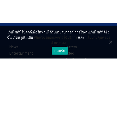
เว็บไซต์นี้ใช้คุกกี้เพื่อให้ท่านได้รับประสบการณ์การใช้งานเว็บไซต์ที่ดียิ่ง
ขึ้น เรียนรู้เพิ่มเติม
เงื่อนไขข้อตกลงการใช้บริการ
และ
นโยบายคุ้มครอง
ส่วนบุคคล
News
Lottery
ยอมรับ
Entertainment
Video
Lifestyle
ร่วมด้วยช่วยกัน
Horoscope
About
Contact
PR by Dataxet