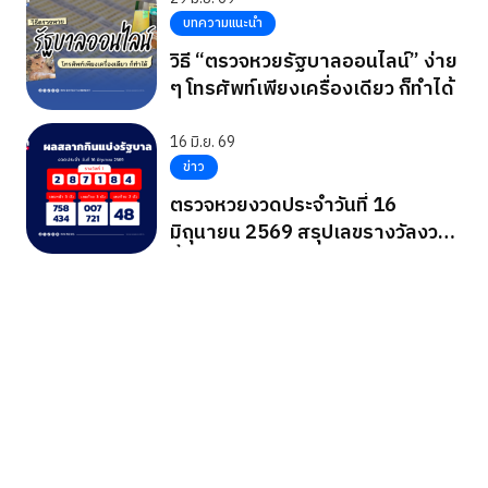
บทความแนะนำ
วิธี “ตรวจหวยรัฐบาลออนไลน์” ง่าย
ๆ โทรศัพท์เพียงเครื่องเดียว ก็ทำได้
16 มิ.ย. 69
ข่าว
ตรวจหวยงวดประจำวันที่ 16
มิถุนายน 2569 สรุปเลขรางวัลงวด
นี้