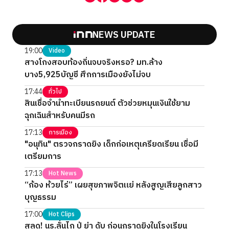
NEWS UPDATE
19:00
Video
สางโกงสอบท้องถิ่นจบจริงหรอ? มท.ล้าง
บาง5,925บัญชี ศึกการเมืองยังไม่จบ
17:44
ทั่วไป
สินเชื่อจำนำทะเบียนรถยนต์ ตัวช่วยหมุนเงินใช้ยาม
ฉุกเฉินสำหรับคนมีรถ
17:13
การเมือง
"อนุทิน" ตรวจกราดยิง เด็กก่อเหตุเครียดเรียน เชื่อมี
เตรียมการ
17:13
Hot News
“ก้อง ห้วยไร่” เผยสุขภาพจิตแย่ หลังสูญเสียลูกสาว
บุญธรรม
17:00
Hot Clips
สลด! นร.ลั่นไก ปู่ ย่า ดับ ก่อนกราดยิงในโรงเรียน