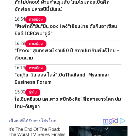
กัดไม่ปล่อย! ฝ่ายค้านรุมสับ โหมโรมก่อนเปิดศึก
ซักฟอก ปลายปีนี้ มันแน่
16:54
การเมือง
"สีหศักดิ์"ยัน"มิน ออง ไลง์"เยือนไทย ดันคืนอาเซียน
ยินดี ICRCพบ"ซูจี"
16:28
การเมือง
"โสภณ" สุนทรพจน์ งาน50 ปี สถาปนาสัมพันธ์ไทย -
เวียดนาม
16:13
การเมือง
"อนุทิน-มิน ออง ไลง์"เปิดThailand–Myanmar
Business Forum
15:00
ทั่วไป
โซเชียลชื่นชม นศ.สาว สปีกอิงลิช! สื่อสารชาวโลก ปม
ไทย-กัมพูชา