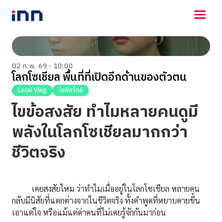
NEWS
ENTERTAINMENT
02 ก.พ. 69 - 10:00
โลกโซเชียล พื้นที่ที่เปิดอีกด้านของตัวตน
LIFESTYLE
HOROSCOPE
Local Vlog
ไลฟ์สไตล์
LOTTERY
ไขข้อสงสัย ทำไมหลายคนดูมี
VIDEO
ร่วมด้วยช่วยกัน
พลังในโลกโซเชียลมากกว่า
ชีวิตจริง
เคยสงสัยไหม ว่าทำไมเมื่ออยู่ในโลกโซเชียล หลายคน
กลับมีนิสัยที่แตกต่างจากในชีวิตจริง ทั้งคำพูดที่หยาบคายขึ้น
เอาแต่ใจ หรือแม้แต่ด่าคนที่ไม่เคยรู้จักกันมาก่อน