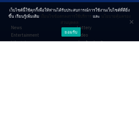
เว็บไซต์นี้ใช้คุกกี้เพื่อให้ท่านได้รับประสบการณ์การใช้งานเว็บไซต์ที่ดียิ่ง
ขึ้น เรียนรู้เพิ่มเติม
เงื่อนไขข้อตกลงการใช้บริการ
และ
นโยบายคุ้มครอง
ส่วนบุคคล
News
Lottery
ยอมรับ
Entertainment
Video
Lifestyle
ร่วมด้วยช่วยกัน
Horoscope
About
Contact
PR by Dataxet