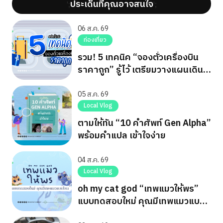
ประเด็นที่คุณอาจสนใจ
';
';
06 ส.ค. 69
ท่องเที่ยว
รวม! 5 เทคนิค “จองตั๋วเครื่องบิน
ราคาถูก” รู้ไว้ เตรียมวางแผนเดิน
ทาง
05 ส.ค. 69
Local Vlog
ตามให้ทัน “10 คำศัพท์ Gen Alpha”
พร้อมคำแปล เข้าใจง่าย
04 ส.ค. 69
Local Vlog
oh my cat god “เทพแมวให้พร”
แบบทดสอบใหม่ คุณมีเทพแมวแบบ
ไหน