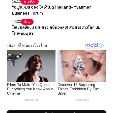
16:13
การเมือง
"อนุทิน-มิน ออง ไลง์"เปิดThailand–Myanmar
Business Forum
15:00
ทั่วไป
โซเชียลชื่นชม นศ.สาว สปีกอิงลิช! สื่อสารชาวโลก ปม
ไทย-กัมพูชา