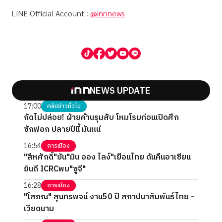
LINE Official Account :
@innnews
NEWS UPDATE
17:00
คลิปข่าวทั่วไป
กัดไม่ปล่อย! ฝ่ายค้านรุมสับ โหมโรมก่อนเปิดศึก
ซักฟอก ปลายปีนี้ มันแน่
16:54
การเมือง
"สีหศักดิ์"ยัน"มิน ออง ไลง์"เยือนไทย ดันคืนอาเซียน
ยินดี ICRCพบ"ซูจี"
16:28
การเมือง
"โสภณ" สุนทรพจน์ งาน50 ปี สถาปนาสัมพันธ์ไทย -
เวียดนาม