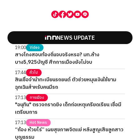
NEWS UPDATE
19:00
Video
สางโกงสอบท้องถิ่นจบจริงหรอ? มท.ล้าง
บาง5,925บัญชี ศึกการเมืองยังไม่จบ
17:44
ทั่วไป
สินเชื่อจำนำทะเบียนรถยนต์ ตัวช่วยหมุนเงินใช้ยาม
ฉุกเฉินสำหรับคนมีรถ
17:13
การเมือง
"อนุทิน" ตรวจกราดยิง เด็กก่อเหตุเครียดเรียน เชื่อมี
เตรียมการ
17:13
Hot News
“ก้อง ห้วยไร่” เผยสุขภาพจิตแย่ หลังสูญเสียลูกสาว
บุญธรรม