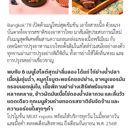
Bangkok’78 เปิดตัวเมนูใหม่สุดเข้มข้น เอาใจสายเนื้อ ด้วยแรง
บันดาลใจจากรสชาติของอาหารไทย มาสัมผัสประสบการณ์ใหม่
กับเมนูสุดพิเศษที่ผสานความกลมกล่อมของเนื้อพรีเมียม กับ
เทคนิคการปรุงอาหารแบบไทยดั้งเดิมในสไตล์ร่วมสมัยอย่างลงตัว
ทุกจานผ่านการปรุงอย่างพิถีพิถัน ทั้งการย่างให้ได้กลิ่นหอม และ
การปรุงรสอย่างเชี่ยวชาญ
พบกับ 6 เมนูไฮไลต์สุดน่าลิ้มลอง ได้แก่
ไก่ย่างน้ำปลา
เนื้อนุ่มชุ่มฉ่ำ, หมูคุโรบูตะพอร์คชอปย่าง, ขาหมูเยอรมัน
กรอบนอกนุ่มใน, เนื้อพิคานย่าย่างเสิร์ฟพร้อมซอส
หลากหลาย, ข้าวผัดมันเนื้อไข่ดองน้ำปลากวน
และ
ลิ้นวัว
แดดเดียว
ทุกเมนูล้วนถ่ายทอดรสชาติอันจัดจ้าน และ
ความอร่อยในทุกๆคำ
โปรโมชั่น MEAT-ropolis พร้อมให้บริการทุกวัน ในมื้อกลางวัน
และมื้อค่ำ ตลอดเดือนสิงหาคม ถึงเดือนกันยายน พ.ศ. 2568