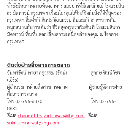
ทั้งยังมีหลากหลายห้องอาหาร และบาร์ที่มีเอกลักษณ์ โรงแรมสิน
ธร มิดทาวน์ กรุงเทพฯ เชื่อมโยงคุณให้ใกล้ชิดกับสิ่งที่ดีที่สุดของ
กรุงเทพฯ ดื่มด่ำกับศิลปะวัฒนธรรม อิ่มเอมกับอาหารการกิน
สนุกสนานกับการเต้นรำ ชีวิตสุดหรูหราเริ่มต้นที่ โรงแรมสินธร
มิดทาวน์ พื้นที่ปลดเปลื้องความเหนื่อยล้าของคุณ ณ ใจกลาง
กรุงเทพฯ
ติดต่อฝ่ายสื่อสารการตลาด
จันทร์รัตน์ ทายาทสุวรรณ (รัตน์) สุกฤษ ชินนิวัชร
(เอิร์ธ)
ผู้อำนวยการฝ่ายสื่อสารการตลาด ผู้ช่วยผู้จัดการฝ่าย
สื่อสารการตลาด
โทร 02-796-8870 โทร 02-796-
8832
อีเมล
chanrutt.thayartsuwan@ihg.com
อีเมล
sukrit.chinniwat@ihg.com