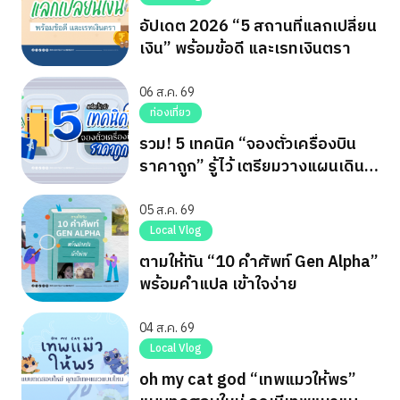
อัปเดต 2026 “5 สถานที่แลกเปลี่ยน
เงิน” พร้อมข้อดี และเรทเงินตรา
06 ส.ค. 69
ท่องเที่ยว
รวม! 5 เทคนิค “จองตั๋วเครื่องบิน
ราคาถูก” รู้ไว้ เตรียมวางแผนเดิน
ทาง
05 ส.ค. 69
Local Vlog
ตามให้ทัน “10 คำศัพท์ Gen Alpha”
พร้อมคำแปล เข้าใจง่าย
04 ส.ค. 69
Local Vlog
oh my cat god “เทพแมวให้พร”