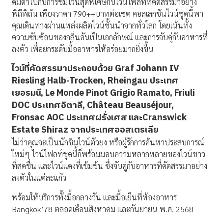
ดื่มด่ำไปกับการชิมไวน์สุดพิเศษกับไวน์ไฟลท์ที่คัดสรรมาอย่าง
พิถีพิถัน เพียงราคา 790++บาทต่อเซต คอลเลกชันไวน์ชุดนี้พา
คุณเดินทางผ่านแหล่งผลิตไวน์ชั้นนำจากทั่วโลก โดยเน้นทั้ง
ความซับซ้อนของกลิ่นอันเป็นเอกลักษณ์ และการจับคู่กับอาหารที่
ลงตัว เพื่อยกระดับมื้ออาหารให้อร่อยมากยิ่งขึ้น
ไวน์ที่คัดสรรมาประกอบด้วย
Graf Johann IV
Riesling Halb-Trocken, Rheingau ประเทศ
เยอรมนี, Le Monde Pinot Grigio Ramato, Friuli
DOC ประเทศอิตาลี, Château Beauséjour,
Fronsac AOC ประเทศฝรั่งเศส
และCranswick
Estate Shiraz
จากประเทศออสเตรเลีย
ไม่ว่าคุณจะเป็นนักชิมไวน์ตัวยง หรือผู้รักการค้นหาประสบการณ์
ใหม่ๆ ไวน์ไฟลท์ชุดนี้ก็พร้อมมอบความหลากหลายของไวน์ขาว
ที่สดชื่น และไวน์แดงที่เข้มข้น ซึ่งจับคู่กับอาหารที่คัดสรรมาอย่าง
ลงตัวในแต่ละแก้ว
พร้อมให้บริการทั้งมื้อกลางวัน และมื้อเย็นที่ห้องอาหาร
Bangkok’78 ตลอดเดือนสิงหาคม และกันยายน พ.ศ. 2568