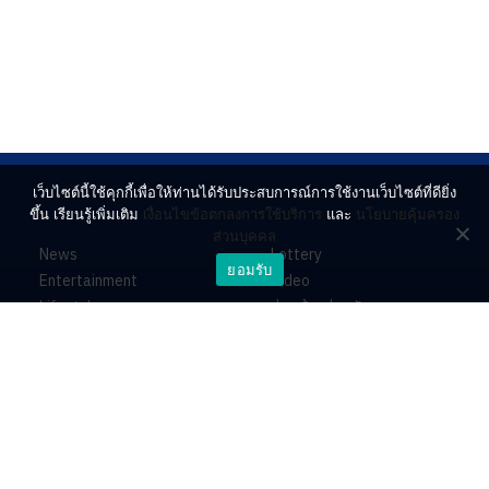
เว็บไซต์นี้ใช้คุกกี้เพื่อให้ท่านได้รับประสบการณ์การใช้งานเว็บไซต์ที่ดียิ่ง
ขึ้น เรียนรู้เพิ่มเติม
เงื่อนไขข้อตกลงการใช้บริการ
และ
นโยบายคุ้มครอง
ส่วนบุคคล
News
Lottery
ยอมรับ
Entertainment
Video
Lifestyle
ร่วมด้วยช่วยกัน
Horoscope
About
Contact
PR by Dataxet