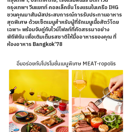
กรุงเทพฯ, ประเทศไทย,
โรงแรมสินธร มิดทาวน์
กรุงเทพฯ วีนแยทท์ คอลเล็คชั่น โรงแรมในเครือ IHG
ชวนคุณมาสัมผัสประสบการณ์การรับประทานอาหาร
สุดพิเศษ ด้วยเซ็ตเมนูสำหรับผู้ที่รักเมนูเนื้อสัตว์โดย
เฉพาะ พร้อมจับคู่กับไวน์ไฟลท์ที่คัดสรรมาอย่าง
พิถีพิถัน เพื่อเติมเต็มรสชาติให้มื้ออาหารของคุณ ที่
ห้องอาหาร Bangkok’78
อิ่มอร่อยกับโปรโมชั่นเมนูพิเศษ MEAT-ropolis