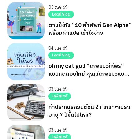
ทาง
05 ส.ค. 69
Local Vlog
ตามให้ทัน “10 คำศัพท์ Gen Alpha”
พร้อมคำแปล เข้าใจง่าย
04 ส.ค. 69
Local Vlog
oh my cat god “เทพแมวให้พร”
แบบทดสอบใหม่ คุณมีเทพแมวแบบ
ไหน
03 ส.ค. 69
ไลฟ์สไตล์
ทำประกันรถยนต์ชั้น 2+ เหมาะกับรถ
อายุ 7 ปีขึ้นไปไหม?
03 ส.ค. 69
ไลฟ์สไตล์