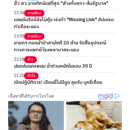
ฮั้ว สว.ฉากทัศน์แย่ที่สุด "ล้างทั้งสภา-ล้มรัฐบาล"
13:34
การเมือง
แลนด์บริดจ์ยังไม่คุ้ม เร่งทำ "Missing Link" อัปเกรด
ท่าเรือระนอง
13:09
การเมือง
นายกฯ ทอดผ้าป่าสามัคคี 20 ล้าน จัดซื้ออุปกรณ์
ทางการแพทย์โรงพยาบาลระนอง
12:14
ข่าว
ฝนถล่มนครพนม น้ำท่วมหนักในรอบ 30 ปี
11:20
ทั่วไป
เปิดปฏิบัติการ! เดือนนี้ไม่มีดูด ลุยจับ บุหรี่เถื่อน