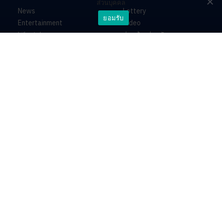
ส่วนบุคคล
News
Lottery
ยอมรับ
Entertainment
Video
Lifestyle
ร่วมด้วยช่วยกัน
Horoscope
About
Contact
PR by Dataxet