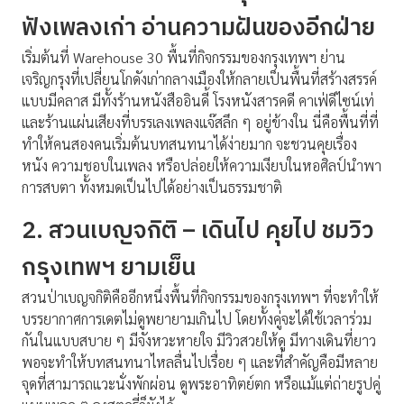
ฟังเพลงเก่า อ่านความฝันของอีกฝ่าย
เริ่มต้นที่ Warehouse 30 พื้นที่กิจกรรมของกรุงเทพฯ ย่าน
เจริญกรุงที่เปลี่ยนโกดังเก่ากลางเมืองให้กลายเป็นพื้นที่สร้างสรรค์
แบบมีคลาส มีทั้งร้านหนังสืออินดี้ โรงหนังสารคดี คาเฟ่ดีไซน์เท่
และร้านแผ่นเสียงที่บรรเลงเพลงแจ๊สลึก ๆ อยู่ข้างใน นี่คือพื้นที่ที่
ทำให้คนสองคนเริ่มต้นบทสนทนาได้ง่ายมาก จะชวนคุยเรื่อง
หนัง ความชอบในเพลง หรือปล่อยให้ความเงียบในหอศิลป์นำพา
การสบตา ทั้งหมดเป็นไปได้อย่างเป็นธรรมชาติ
2. สวนเบญจกิติ – เดินไป คุยไป ชมวิว
กรุงเทพฯ ยามเย็น
สวนป่าเบญจกิติคืออีกหนึ่งพื้นที่กิจกรรมของกรุงเทพฯ ที่จะทำให้
บรรยากาศการเดตไม่ดูพยายามเกินไป โดยทั้งคู่จะได้ใช้เวลาร่วม
กันในแบบสบาย ๆ มีจังหวะหายใจ มีวิวสวยให้ดู มีทางเดินที่ยาว
พอจะทำให้บทสนทนาไหลลื่นไปเรื่อย ๆ และที่สำคัญคือมีหลาย
จุดที่สามารถแวะนั่งพักผ่อน ดูพระอาทิตย์ตก หรือแม้แต่ถ่ายรูปคู่