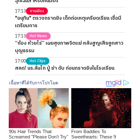
ฉุกเฉินสำหรับคนมีรถ
17:13
การเมือง
"อนุทิน" ตรวจกราดยิง เด็กก่อเหตุเครียดเรียน เชื่อมี
เตรียมการ
17:13
Hot News
“ก้อง ห้วยไร่” เผยสุขภาพจิตแย่ หลังสูญเสียลูกสาว
บุญธรรม
17:00
Hot Clips
สลด! นร.ลั่นไก ปู่ ย่า ดับ ก่อนกราดยิงในโรงเรียน