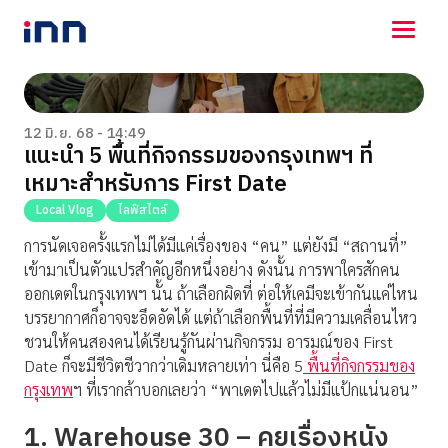
NEWS
ENTERTAINMENT
12 มิ.ย. 68 - 14:49
แนะนำ 5 พื้นที่กิจกรรมของกรุงเทพฯ ที่
LIFESTYLE
เหมาะสำหรับการ First Date
HOROSCOPE
LOTTERY
Local Vlog
ไลฟ์สไตล์
VIDEO
การนัดเจอครั้งแรกไม่ได้มีแค่เรื่องของ “คน” แต่ยังมี “สถานที่”
ร่วมด้วยช่วยกัน
เข้ามาเป็นตัวแปรสำคัญอีกหนึ่งอย่าง ดังนั้น การพาใครสักคน
ออกเดตในกรุงเทพฯ นั้น ถ้าเลือกผิดที่ ต่อให้เคมีจะเข้ากันแค่ไหน
บรรยากาศก็อาจจะอึดอัดได้ แต่ถ้าเลือกพื้นที่ที่มีความเคลื่อนไหว
ชวนให้คนสองคนได้เรียนรู้กันผ่านกิจกรรม อารมณ์ของ First
Date ก็จะมีชีวิตชีวากว่าเดิมหลายเท่า นี่คือ 5
พื้นที่กิจกรรมของ
กรุงเทพ
ฯ ที่เรากล้าบอกเลยว่า “พาเดตไปแล้วไม่มีแป้กแน่นอน”
1. Warehouse 30 – คุยเรื่องหนัง