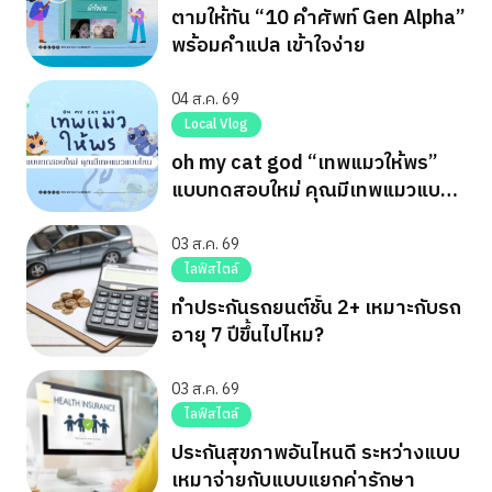
ตามให้ทัน “10 คำศัพท์ Gen Alpha”
พร้อมคำแปล เข้าใจง่าย
04 ส.ค. 69
Local Vlog
oh my cat god “เทพแมวให้พร”
แบบทดสอบใหม่ คุณมีเทพแมวแบบ
ไหน
03 ส.ค. 69
ไลฟ์สไตล์
ทำประกันรถยนต์ชั้น 2+ เหมาะกับรถ
อายุ 7 ปีขึ้นไปไหม?
03 ส.ค. 69
ไลฟ์สไตล์
ประกันสุขภาพอันไหนดี ระหว่างแบบ
เหมาจ่ายกับแบบแยกค่ารักษา