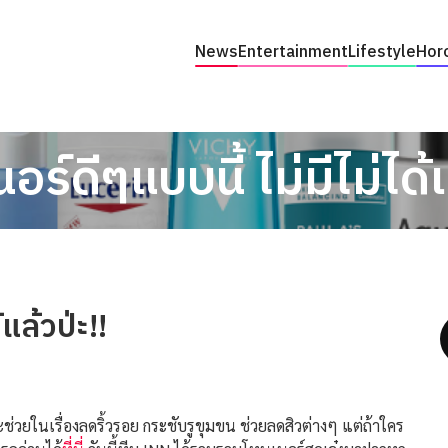
News
Entertainment
Lifestyle
Hor
อร์ดีๆแบบนี้ ไม่มีไม่ได้แ
แล้วป่ะ!!
่วยในเรื่องลดริ้วรอย กระชับรูขุมขน ช่วยลดสิวต่างๆ แต่ถ้าใคร