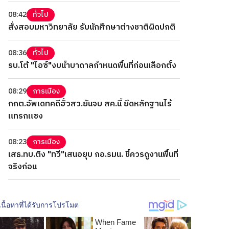
08:42
ทั่วไป
สั่งสอบมหาวิทยาลัย รับนักศึกษาต่างชาติผิดปกติ
08:36
ทั่วไป
รบ.โต้ "ไอซ์"งบน้ำบาดาลกำหนดพื้นที่ก่อนเลือกตั้ง
08:29
การเมือง
กกต.อัพเดทคดีฮั้วสว.ยันจบ สค.นี้ ยึดหลักฐานไร้
แทรกแซง
08:23
การเมือง
เสธ.ทบ.ติง "ทวี"เสนอยุบ กอ.รมน. ชี้ควรดูงานพื้นที่
จริงก่อน