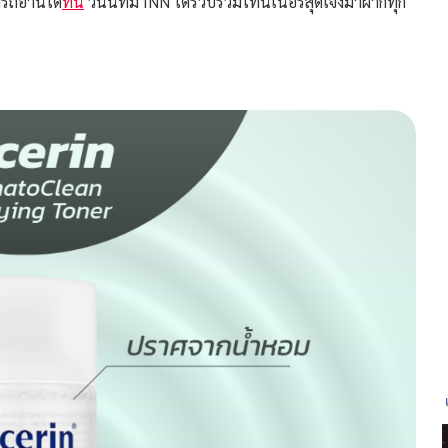
ารถอ่านได้
ที่นี่
วันนี้ทีม INN ได้รวบรวมโทนเนอร์สุดเจ๋งมาฝากทุก