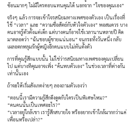
ซ้อนมากๆ ไม่มีใครตอบแทนคุณได้ นอกจาก “ใจของคุณเอง”
จริงๆ แล้ว การจะเข้าใจรสนิยมทางเพศของตัวเอง เป็นเรื่องที่
ใช้ “เวลา” และ “ความซื่อสัตย์กับหัวใจตัวเอง” พอสมควร บาง
คนอาจรู้ตัวตั้งแต่เด็ก แต่บางคนก็อาจใช้เวลานานหลายปี คิด
มาตลอดว่า “ฉันชอบผู้ชายแน่นอน” จนกระทั่งวันหนึ่ง กลับ
เผลอตกหลุมรักผู้หญิงอีกคนแบบไม่ทันตั้งตัว
การที่คุณรู้สึกแบบนั้น ไม่ใช่ว่ารสนิยมทางเพศของคุณเปลี่ยน
ไป แต่บางทีคุณอาจเพิ่ง “ค้นพบตัวเอง” ในช่วงเวลาที่ต่างกัน
เท่านั้นเอง
ถ้าจะให้เริ่มสังเกตง่ายๆ ลองถามตัวเองว่า
“ตอนนี้เรามีความรู้สึกดึงดูดกับใครเป็นพิเศษไหม?”
“คนคนนั้นเป็นเพศอะไร?”
“เวลาอยู่ใกล้เขา เรารู้สึกสบายใจ หรืออยากเข้าใกล้มากกว่าแค่
เพื่อนหรือเปล่า?”