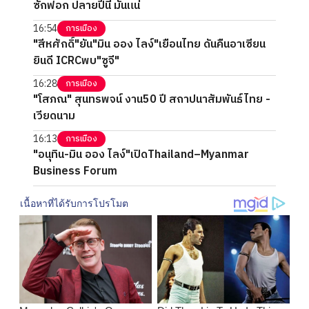
ซักฟอก ปลายปีนี้ มันแน่
16:54
การเมือง
"สีหศักดิ์"ยัน"มิน ออง ไลง์"เยือนไทย ดันคืนอาเซียน
ยินดี ICRCพบ"ซูจี"
16:28
การเมือง
"โสภณ" สุนทรพจน์ งาน50 ปี สถาปนาสัมพันธ์ไทย -
เวียดนาม
16:13
การเมือง
"อนุทิน-มิน ออง ไลง์"เปิดThailand–Myanmar
Business Forum