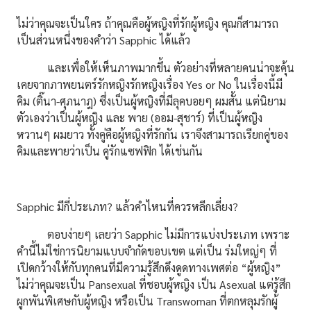
ไม่ว่าคุณจะเป็นใคร ถ้าคุณคือผู้หญิงที่รักผู้หญิง คุณก็สามารถ
เป็นส่วนหนึ่งของคำว่า Sapphic ได้แล้ว
และเพื่อให้เห็นภาพมากขึ้น ตัวอย่างที่หลายคนน่าจะคุ้น
เคยจากภาพยนตร์รักหญิงรักหญิงเรื่อง Yes or No ในเรื่องนี้มี
คิม (ติ๊นา-ศุภนาฎ) ซึ่งเป็นผู้หญิงที่มีลุคบอยๆ ผมสั้น แต่นิยาม
ตัวเองว่าเป็นผู้หญิง และ พาย (ออม-สุชาร์) ที่เป็นผู้หญิง
หวานๆ ผมยาว ทั้งคู่คือผู้หญิงที่รักกัน เราจึงสามารถเรียกคู่ของ
คิมและพายว่าเป็น คู่รักแซฟฟิก ได้เช่นกัน
Sapphic มีกี่ประเภท? แล้วคำไหนที่ควรหลีกเลี่ยง?
ตอบง่ายๆ เลยว่า Sapphic ไม่มีการแบ่งประเภท เพราะ
คำนี้ไม่ใช่การนิยามแบบจำกัดขอบเขต แต่เป็น ร่มใหญ่ๆ ที่
เปิดกว้างให้กับทุกคนที่มีความรู้สึกดึงดูดทางเพศต่อ “ผู้หญิง”
ไม่ว่าคุณจะเป็น Pansexual ที่ชอบผู้หญิง เป็น Asexual แต่รู้สึก
ผูกพันพิเศษกับผู้หญิง หรือเป็น Transwoman ที่ตกหลุมรักผู้