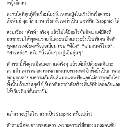
หญิงอีกคน
ตราบใดที่คุณรู้สึกเชื่อมโยงกับเพศหญิงในเชิงรักหรือความ
สัมพันธ์ คุณก็สามารถเรียกตัวเองว่าเป็น แซฟฟิก (Sapphic) ได้
ส่วนเรื่อง “ศัพท์” จริงๆ แล้วไม่ได้มีอะไรซับซ้อน แต่มีสิ่งที่
อยากชวนให้ทุกคนช่วยกันตระหนักและระวังเป็นพิเศษ คือคำ
พูดแนวเหยียดหรือล้อเลียน เช่น “ตีฉิ่ง”, “เล่นดนตรีไทย”,
“สาวหล่อ”, หรือ “นิ้วเย็นๆ จะสู้เอ็นอุ่นๆ”
คำพวกนี้ฟังดูเหมือนตลก แต่จริงๆ แล้วเต็มไปด้วยอคติและ
ความไม่เคารพต่อความหลากหลายทางเพศ อีกทั้งยังเป็นการลด
ทอนคุณค่าของความสัมพันธ์แบบแซฟฟิกและไม่ควรพูดกับใคร
ทั้งนั้น ถ้าเราหยุดใช้ ก็เท่ากับเรากำลังสร้างพื้นที่ที่ปลอดภัยและ
ให้เกียรติแก่กันมากขึ้น
แล้วเราจะรู้ได้ไงว่าเราเป็น Sapphic หรือเปล่า?
คำถามนี้ตอบยากพอสมควร เพราะความรู้สึกของแต่ละคนซับ