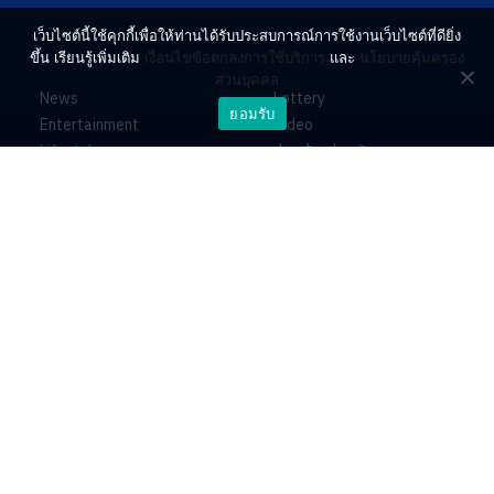
เว็บไซต์นี้ใช้คุกกี้เพื่อให้ท่านได้รับประสบการณ์การใช้งานเว็บไซต์ที่ดียิ่ง
ขึ้น เรียนรู้เพิ่มเติม
เงื่อนไขข้อตกลงการใช้บริการ
และ
นโยบายคุ้มครอง
ส่วนบุคคล
News
Lottery
ยอมรับ
Entertainment
Video
Lifestyle
ร่วมด้วยช่วยกัน
Horoscope
About
Contact
PR by Dataxet