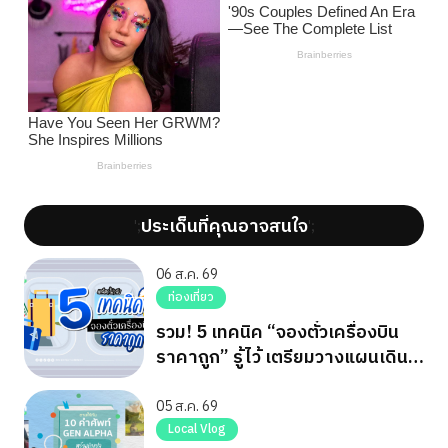
ประเด็นที่คุณอาจสนใจ
';
';
06 ส.ค. 69
ท่องเที่ยว
รวม! 5 เทคนิค “จองตั๋วเครื่องบิน
ราคาถูก” รู้ไว้ เตรียมวางแผนเดิน
ทาง
05 ส.ค. 69
Local Vlog