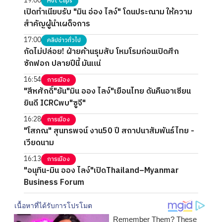
19:00
Hot Clips
เปิดทำเนียบรับ "มิน อ่อง ไลง์" โดนประณาม ให้ความ
สำคัญผู้นำเผด็จการ
17:00
คลิปข่าวทั่วไป
กัดไม่ปล่อย! ฝ่ายค้านรุมสับ โหมโรมก่อนเปิดศึก
ซักฟอก ปลายปีนี้ มันแน่
16:54
การเมือง
"สีหศักดิ์"ยัน"มิน ออง ไลง์"เยือนไทย ดันคืนอาเซียน
ยินดี ICRCพบ"ซูจี"
16:28
การเมือง
"โสภณ" สุนทรพจน์ งาน50 ปี สถาปนาสัมพันธ์ไทย -
เวียดนาม
16:13
การเมือง
"อนุทิน-มิน ออง ไลง์"เปิดThailand–Myanmar
Business Forum