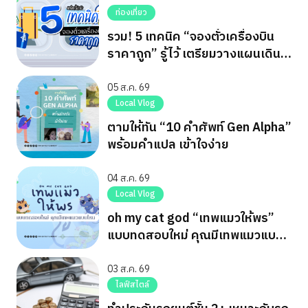
ท่องเที่ยว
รวม! 5 เทคนิค “จองตั๋วเครื่องบิน
ราคาถูก” รู้ไว้ เตรียมวางแผนเดิน
ทาง
05 ส.ค. 69
Local Vlog
ตามให้ทัน “10 คำศัพท์ Gen Alpha”
พร้อมคำแปล เข้าใจง่าย
04 ส.ค. 69
Local Vlog
oh my cat god “เทพแมวให้พร”
แบบทดสอบใหม่ คุณมีเทพแมวแบบ
ไหน
03 ส.ค. 69
ไลฟ์สไตล์