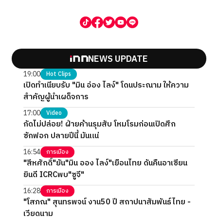
NEWS UPDATE
19:00
Hot Clips
เปิดทำเนียบรับ "มิน อ่อง ไลง์" โดนประณาม ให้ความ
สำคัญผู้นำเผด็จการ
17:00
Video
กัดไม่ปล่อย! ฝ่ายค้านรุมสับ โหมโรมก่อนเปิดศึก
ซักฟอก ปลายปีนี้ มันแน่
16:54
การเมือง
"สีหศักดิ์"ยัน"มิน ออง ไลง์"เยือนไทย ดันคืนอาเซียน
ยินดี ICRCพบ"ซูจี"
16:28
การเมือง
"โสภณ" สุนทรพจน์ งาน50 ปี สถาปนาสัมพันธ์ไทย -
เวียดนาม