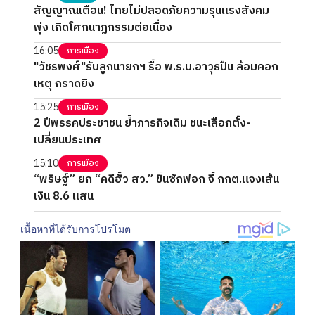
สัญญาณเตือน! ไทยไม่ปลอดภัยความรุนแรงสังคม
พุ่ง เกิดโศกนาฏกรรมต่อเนื่อง
16:05
การเมือง
"วัชรพงศ์"รับลูกนายกฯ รื้อ พ.ร.บ.อาวุธปืน ล้อมคอก
เหตุ กราดยิง
15:25
การเมือง
2 ปีพรรคประชาชน ย้ำภารกิจเดิม ชนะเลือกตั้ง-
เปลี่ยนประเทศ
15:10
การเมือง
“พริษฐ์” ยก “คดีฮั้ว สว.” ขึ้นซักฟอก จี้ กกต.แจงเส้น
เงิน 8.6 แสน