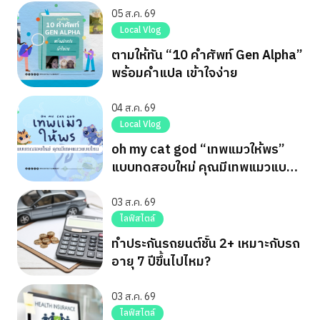
05 ส.ค. 69
Local Vlog
ตามให้ทัน “10 คำศัพท์ Gen Alpha”
พร้อมคำแปล เข้าใจง่าย
04 ส.ค. 69
Local Vlog
oh my cat god “เทพแมวให้พร”
แบบทดสอบใหม่ คุณมีเทพแมวแบบ
ไหน
03 ส.ค. 69
ไลฟ์สไตล์
ทำประกันรถยนต์ชั้น 2+ เหมาะกับรถ
อายุ 7 ปีขึ้นไปไหม?
03 ส.ค. 69
ไลฟ์สไตล์