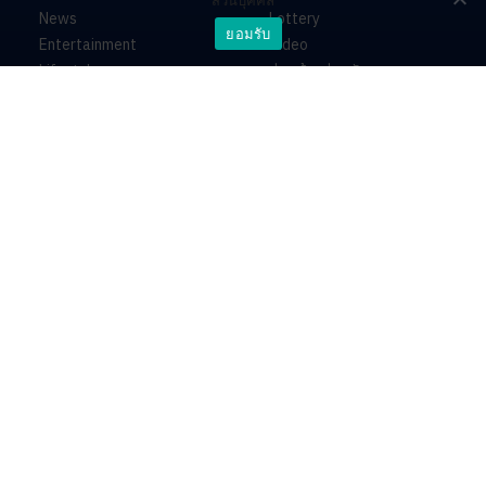
ส่วนบุคคล
News
Lottery
ยอมรับ
Entertainment
Video
Lifestyle
ร่วมด้วยช่วยกัน
Horoscope
About
Contact
PR by Dataxet