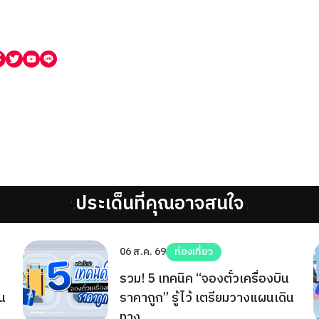
ประเด็นที่คุณอาจสนใจ
';
';
06 ส.ค. 69
ท่องเที่ยว
รวม! 5 เทคนิค “จองตั๋วเครื่องบิน
ิน
ราคาถูก” รู้ไว้ เตรียมวางแผนเดิน
ทาง