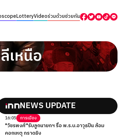
oscope
Lottery
Video
ร่วมด้วยช่วยกัน
ีเหนือ
NEWS UPDATE
16:05
การเมือง
"วัชรพงศ์"รับลูกนายกฯ รื้อ พ.ร.บ.อาวุธปืน ล้อม
คอกเหตุ กราดยิง