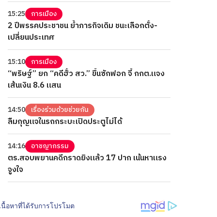
15:25
การเมือง
2 ปีพรรคประชาชน ย้ำภารกิจเดิม ชนะเลือกตั้ง-
เปลี่ยนประเทศ
15:10
การเมือง
“พริษฐ์” ยก “คดีฮั้ว สว.” ขึ้นซักฟอก จี้ กกต.แจง
เส้นเงิน 8.6 แสน
14:50
เรื่องร่วมด้วยช่วยกัน
ลืมกุญแจในรถกระบะเปิดประตูไม่ได้
14:16
อาชญากรรม
ตร.สอบพยานคดีกราดยิงแล้ว 17 ปาก เน้นหาแรง
จูงใจ