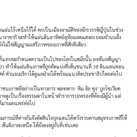
่นไร้เหนือไร้ใต้ ตกเป็นเมืองอาณัติของจักรวรรดิญี่ปุ่นในช่วง
ละนางาซากิ จะทำให้แผ่นดินอาทิตย์อุทัยมอดแสงลง ยอมจำนนฝั่ง
ยังไม่ใช่สัญญาณเสรีภาพของเกาหลีสักทีเดียว
ี่แทบจะกำหนดความเป็นไปของโลกในสมัยนั้น ลงพันธสัญญา
ียว ทำให้แผ่นดินเกาหลีถูกตัดแบ่งที่เส้นขนานที่ 38 ดินแดนตอน
ต์ ส่วนอเมริกาได้ดูแลฝ่ายใต้พร้อมแนวคิดประชาธิปไตยต่อไป
กาหลีอย่างเป็นทางการ พลทหาร ‘คิม อิล ซุง’ ถูกโซเวียต
าจดูเป็นเรื่องธรรมดาในหน้าตำราการปกครองที่ต้องมีผู้นำ แต่
สต์มาเผยแพร่ต่อไป
รณ์ที่ต่างกันจึงตัดสินใจบุกแดนใต้หวังรวบคาบสมุทรเกาหลีให้
สันติภาพเหนือ-ใต้ยังคงอยู่กับที่เช่นเคย