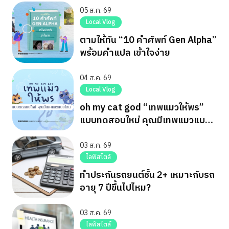
05 ส.ค. 69
Local Vlog
ตามให้ทัน “10 คำศัพท์ Gen Alpha”
พร้อมคำแปล เข้าใจง่าย
04 ส.ค. 69
Local Vlog
oh my cat god “เทพแมวให้พร”
แบบทดสอบใหม่ คุณมีเทพแมวแบบ
ไหน
03 ส.ค. 69
ไลฟ์สไตล์
ทำประกันรถยนต์ชั้น 2+ เหมาะกับรถ
อายุ 7 ปีขึ้นไปไหม?
03 ส.ค. 69
ไลฟ์สไตล์