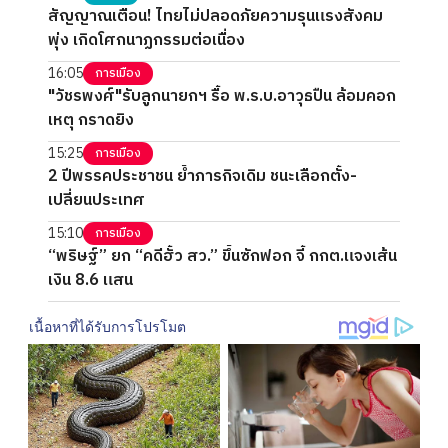
สัญญาณเตือน! ไทยไม่ปลอดภัยความรุนแรงสังคม
พุ่ง เกิดโศกนาฏกรรมต่อเนื่อง
16:05
การเมือง
"วัชรพงศ์"รับลูกนายกฯ รื้อ พ.ร.บ.อาวุธปืน ล้อมคอก
เหตุ กราดยิง
15:25
การเมือง
2 ปีพรรคประชาชน ย้ำภารกิจเดิม ชนะเลือกตั้ง-
เปลี่ยนประเทศ
15:10
การเมือง
“พริษฐ์” ยก “คดีฮั้ว สว.” ขึ้นซักฟอก จี้ กกต.แจงเส้น
เงิน 8.6 แสน