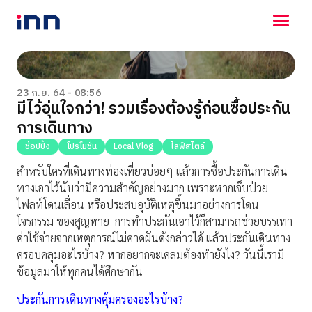
NEWS
ENTERTAINMENT
23 ก.ย. 64 - 08:56
มีไว้อุ่นใจกว่า! รวมเรื่องต้องรู้ก่อนซื้อประกัน
LIFESTYLE
การเดินทาง
HOROSCOPE
LOTTERY
ช้อปปิ้ง
โปรโมชั่น
Local Vlog
ไลฟ์สไตล์
VIDEO
สำหรับใครที่เดินทางท่องเที่ยวบ่อยๆ แล้วการซื้อประกันการเดิน
ร่วมด้วยช่วยกัน
ทางเอาไว้นับว่ามีความสำคัญอย่างมาก เพราะหากเจ็บป่วย
ไฟลท์โดนเลื่อน หรือประสบอุบัติเหตุขึ้นมาอย่างการโดน
โจรกรรม ของสูญหาย การทำประกันเอาไว้ก็สามารถช่วยบรรเทา
ค่าใช้จ่ายจากเหตุการณ์ไม่คาดฝันดังกล่าวได้ แล้วประกันเดินทาง
ครอบคลุมอะไรบ้าง? หากอยากจะเคลมต้องทำยังไง? วันนี้เรามี
ข้อมูลมาให้ทุกคนได้ศึกษากัน
ประกันการเดินทางคุ้มครองอะไรบ้าง
?