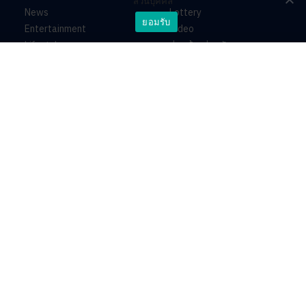
ส่วนบุคคล
News
Lottery
ยอมรับ
Entertainment
Video
Lifestyle
ร่วมด้วยช่วยกัน
Horoscope
About
Contact
PR by Dataxet