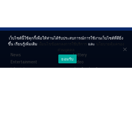
เว็บไซต์นี้ใช้คุกกี้เพื่อให้ท่านได้รับประสบการณ์การใช้งานเว็บไซต์ที่ดียิ่ง
ขึ้น เรียนรู้เพิ่มเติม
เงื่อนไขข้อตกลงการใช้บริการ
และ
นโยบายคุ้มครอง
ส่วนบุคคล
News
Lottery
ยอมรับ
Entertainment
Video
Lifestyle
ร่วมด้วยช่วยกัน
Horoscope
About
Contact
PR by Dataxet