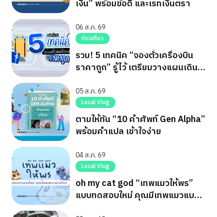
เงิน” พร้อมข้อดี และเรทเงินตรา
06 ส.ค. 69
ท่องเที่ยว
รวม! 5 เทคนิค “จองตั๋วเครื่องบิน
ราคาถูก” รู้ไว้ เตรียมวางแผนเดิน
ทาง
05 ส.ค. 69
Local Vlog
ตามให้ทัน “10 คำศัพท์ Gen Alpha”
พร้อมคำแปล เข้าใจง่าย
04 ส.ค. 69
Local Vlog
oh my cat god “เทพแมวให้พร”
แบบทดสอบใหม่ คุณมีเทพแมวแบบ
ไหน