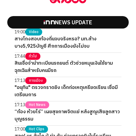
NEWS UPDATE
19:00
Video
สางโกงสอบท้องถิ่นจบจริงหรอ? มท.ล้าง
บาง5,925บัญชี ศึกการเมืองยังไม่จบ
17:44
ทั่วไป
สินเชื่อจำนำทะเบียนรถยนต์ ตัวช่วยหมุนเงินใช้ยาม
ฉุกเฉินสำหรับคนมีรถ
17:13
การเมือง
"อนุทิน" ตรวจกราดยิง เด็กก่อเหตุเครียดเรียน เชื่อมี
เตรียมการ
17:13
Hot News
“ก้อง ห้วยไร่” เผยสุขภาพจิตแย่ หลังสูญเสียลูกสาว
บุญธรรม
17:00
Hot Clips