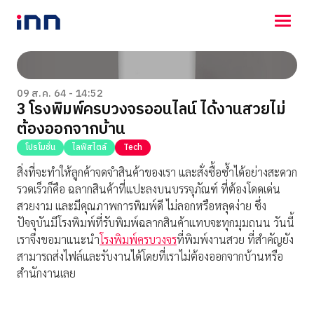
NEWS
ENTERTAINMENT
09 ส.ค. 64 - 14:52
3 โรงพิมพ์ครบวงจรออนไลน์ ได้งานสวยไม่
LIFESTYLE
ต้องออกจากบ้าน
HOROSCOPE
LOTTERY
โปรโมชั่น
ไลฟ์สไตล์
Tech
VIDEO
สิ่งที่จะทำให้ลูกค้าจดจำสินค้าของเรา และสั่งซื้อซ้ำได้อย่างสะดวก
ร่วมด้วยช่วยกัน
รวดเร็วก็คือ ฉลากสินค้าที่แปะลงบนบรรจุภัณฑ์ ที่ต้องโดดเด่น
สวยงาม และมีคุณภาพการพิมพ์ดี ไม่ลอกหรือหลุดง่าย ซึ่ง
ปัจจุบันมีโรงพิมพ์ที่รับพิมพ์ฉลากสินค้าแทบจะทุกมุมถนน วันนี้
เราจึงขอมาแนะนำ
โรงพิมพ์ครบวงจร
ที่พิมพ์งานสวย ที่สำคัญยัง
สามารถส่งไฟล์และรับงานได้โดยที่เราไม่ต้องออกจากบ้านหรือ
สำนักงานเลย