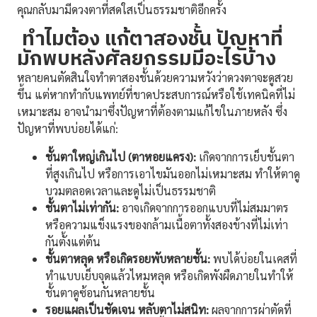
คุณกลับมามีดวงตาที่สดใสเป็นธรรมชาติอีกครั้ง
ทำไมต้อง แก้ตาสองชั้น ปัญหาที่
มักพบหลังศัลยกรรมมีอะไรบ้าง
หลายคนตัดสินใจทำตาสองชั้นด้วยความหวังว่าดวงตาจะดูสวย
ขึ้น แต่หากทำกับแพทย์ที่ขาดประสบการณ์หรือใช้เทคนิคที่ไม่
เหมาะสม อาจนำมาซึ่งปัญหาที่ต้องตามแก้ไขในภายหลัง ซึ่ง
ปัญหาที่พบบ่อยได้แก่:
ชั้นตาใหญ่เกินไป (ตาหอยแครง):
เกิดจากการเย็บชั้นตา
ที่สูงเกินไป หรือการเอาไขมันออกไม่เหมาะสม ทำให้ตาดู
บวมตลอดเวลาและดูไม่เป็นธรรมชาติ
ชั้นตาไม่เท่ากัน:
อาจเกิดจากการออกแบบที่ไม่สมมาตร
หรือความแข็งแรงของกล้ามเนื้อตาทั้งสองข้างที่ไม่เท่า
กันตั้งแต่ต้น
ชั้นตาหลุด หรือเกิดรอยพับหลายชั้น:
พบได้บ่อยในเคสที่
ทำแบบเย็บจุดแล้วไหมหลุด หรือเกิดพังผืดภายในทำให้
ชั้นตาดูซ้อนกันหลายชั้น
รอยแผลเป็นชัดเจน หลับตาไม่สนิท:
ผลจากการผ่าตัดที่