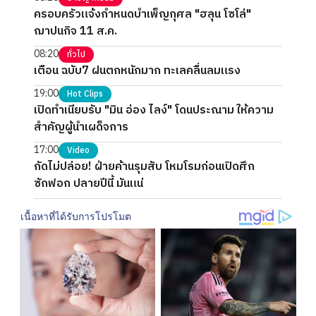
ครอบครัวแจ้งกำหนดบำเพ็ญกุศล "ฮลุน โซโล่"
ฌาปนกิจ 11 ส.ค.
08:20
ทั่วไป
เตือน ฉบับ7 ฝนตกหนักมาก ทะเลคลื่นลมแรง
19:00
Hot Clips
เปิดทำเนียบรับ "มิน อ่อง ไลง์" โดนประณาม ให้ความ
สำคัญผู้นำเผด็จการ
17:00
Video
กัดไม่ปล่อย! ฝ่ายค้านรุมสับ โหมโรมก่อนเปิดศึก
ซักฟอก ปลายปีนี้ มันแน่