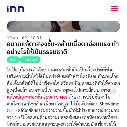
NEWS
ENTERTAINMENT
19 พ.ค. 69 - 10:31
อยากแก้ตาสองชั้น-กล้ามเนื้อตาอ่อนแรง ทำ
LIFESTYLE
อย่างไรให้เป็นธรรมชาติ
HOROSCOPE
LOTTERY
บิวตี้
ไลฟ์สไตล์
VIDEO
ในปัจจุบันการทำศัลยกรรมตาสองชั้นถือเป็นเรื่องปกติที่ช่วย
ร่วมด้วยช่วยกัน
เสริมความมั่นใจได้เป็นอย่างดี แต่สำหรับใครที่เคยทำมาแล้วก
ลับได้ผลลัพธ์ที่ไม่น่าพึงพอใจ หรือพบปัญหาแฝงที่ทำให้ดวงตา
ดูเหนื่อยล้า บทความนี้เราจะพาทุกคนไปเจาะลึกแนวทาง
การ
แก้ไขปัญหาสองชั้นแบบครบวงจร
ตั้งแต่การปรับชั้นตาไป
จนถึงการแก้ไขกล้ามเนื้อตา โดยเราได้รับเกียรติจาก Showtime
Clinic คลินิกศัลยกรรมความงามชั้นนำที่มีประสบการณ์ยาวนาน
กว่า 10 ปี โดดเด่นด้านความปลอดภัยและเทคนิคเฉพาะที่ตอบ
โจทย์ความสวยแบบเฉพาะบุคคล มาให้คำแนะนำเพื่อช่วยให้