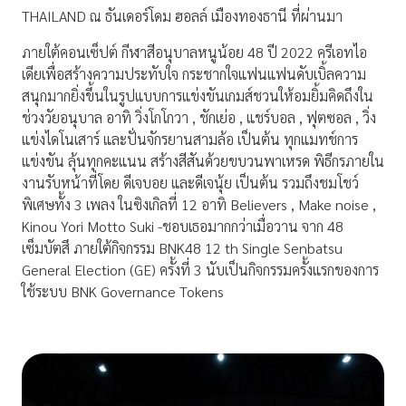
THAILAND ณ ธันเดอร์โดม ฮอลล์ เมืองทองธานี ที่ผ่านมา
ภายใต้คอนเซ็ปต์ กีฬาสีอนุบาลหนูน้อย 48 ปี 2022 ครีเอทไอ
เดียเพื่อสร้างความประทับใจ กระชากใจแฟนแฟนดับเบิ้ลความ
สนุกมากยิ่งขึ้นในรูปแบบการแข่งขันเกมส์ชวนให้อมยิ้มคิดถึงใน
ช่วงวัยอนุบาล อาทิ วิ่งโกโกวา , ชักเย่อ , แชร์บอล , ฟุตซอล , วิ่ง
แข่งไดโนเสาร์ และปั่นจักรยานสามล้อ เป็นต้น ทุกแมทช์การ
แข่งขัน ลุ้นทุกคะแนน สร้างสีสันด้วยขบวนพาเหรด พิธีกรภายใน
งานรับหน้าที่โดย ดีเจบอย และดีเจนุ้ย เป็นต้น รวมถึงชมโชว์
พิเศษทั้ง 3 เพลง ในซิงเกิลที่ 12 อาทิ Believers , Make noise ,
Kinou Yori Motto Suki -ชอบเธอมากกว่าเมื่อวาน จาก 48
เซ็มบัตสึ ภายใต้กิจกรรม BNK48 12 th Single Senbatsu
General Election (GE) ครั้งที่ 3 นับเป็นกิจกรรมครั้งแรกของการ
ใช้ระบบ BNK Governance Tokens