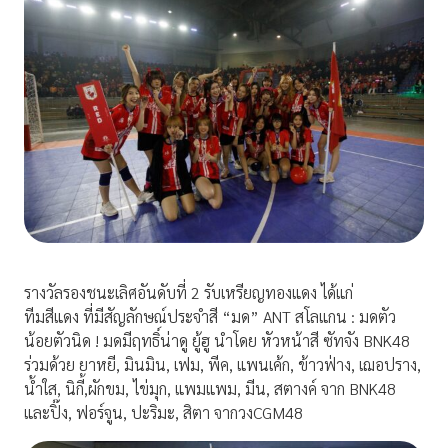
รางวัลรองชนะเลิศอันดับที่ 2 รับเหรียญทองแดง ได้แก่
ทีมสีแดง ที่มีสัญลักษณ์ประจำสี “มด” ANT สโลแกน : มดตัว
น้อยตัวนิด ! มดมีฤทธิ์น่าดู ยู้ฮู นำโดย หัวหน้าสี ซัทจัง BNK48
ร่วมด้วย ยาหยี, มินมิน, เฟม, พีค, แพนเค้ก, ข้าวฟ่าง, เฌอปราง,
น้ำใส, นิกี้,ผักขม, ไข่มุก, แพมแพม, มีน, สตางค์ จาก BNK48
และปิ๊ง, ฟอร์จูน, ปะริมะ, สิตา จากวงCGM48