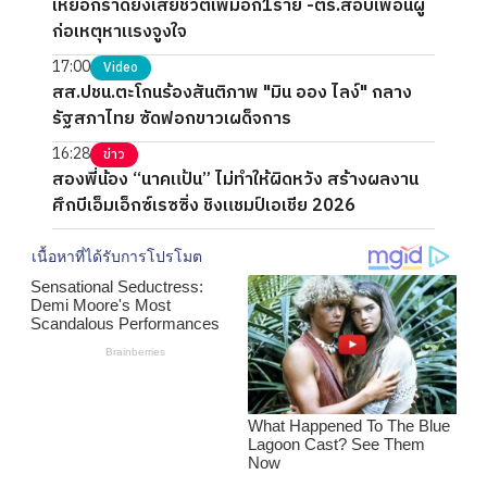
เหยื่อกราดยิงเสียชีวิตเพิ่มอีก1ราย -ตร.สอบเพื่อนผู้
ก่อเหตุหาแรงจูงใจ
17:00
Video
สส.ปชน.ตะโกนร้องสันติภาพ "มิน ออง ไลง์" กลาง
รัฐสภาไทย ซัดฟอกขาวเผด็จการ
16:28
ข่าว
สองพี่น้อง “นาคแป้น” ไม่ทำให้ผิดหวัง สร้างผลงาน
ศึกบีเอ็มเอ็กซ์เรซซิ่ง ชิงแชมป์เอเชีย 2026