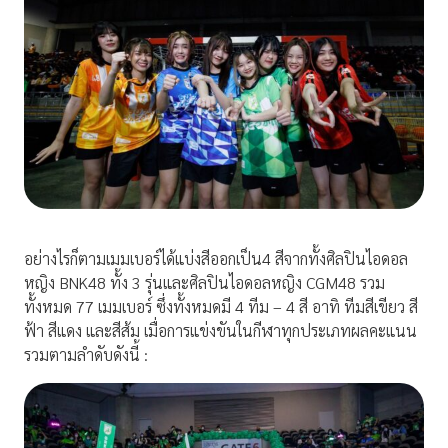
อย่างไรก็ตามเมมเบอร์ได้แบ่งสีออกเป็น4 สีจากทั้งศิลปินไอดอล
หญิง BNK48 ทั้ง 3 รุ่นและศิลปินไอดอลหญิง CGM48 รวม
ทั้งหมด 77 เมมเบอร์ ซึ่งทั้งหมดมี 4 ทีม – 4 สี อาทิ ทีมสีเขียว สี
ฟ้า สีแดง และสีส้ม เมื่อการแข่งขันในกีฬาทุกประเภทผลคะแนน
รวมตามลำดับดังนี้ :