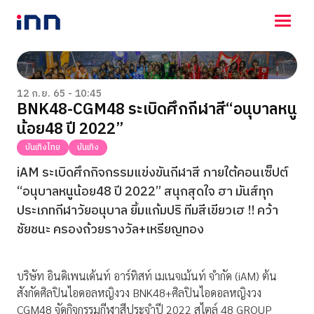
NEWS
ENTERTAINMENT
12 ก.ย. 65 - 10:45
BNK48-CGM48 ระเบิดศึกกีฬาสี“อนุบาลหนู
LIFESTYLE
น้อย48 ปี 2022”
HOROSCOPE
LOTTERY
บันเทิงไทย
บันเทิง
VIDEO
iAM ระเบิดศึกกิจกรรมแข่งขันกีฬาสี ภายใต้คอนเซ็ปต์
ร่วมด้วยช่วยกัน
“อนุบาลหนูน้อย48 ปี 2022” สนุกสุดใจ ฮา มันส์ทุก
ประเภทกีฬาวัยอนุบาล ยิ้มแก้มปริ ทีมสีเขียวเฮ !! คว้า
ชัยชนะ ครองถ้วยรางวัล+เหรียญทอง
บริษัท อินดิเพนเด้นท์ อาร์ทิสท์ เมเนจเม้นท์ จำกัด (iAM) ต้น
สังกัดศิลปินไอดอลหญิงวง BNK48+ศิลปินไอดอลหญิงวง
CGM48 จัดกิจกรรมกีฬาสีประจำปี 2022 สไตล์ 48 GROUP