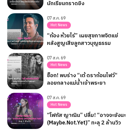
นักเรียนกราดยิง
07 ส.ค. 69
Hot News
“ก้อง ห้วยไร่” เผยสุขภาพจิตแย่
หลังสูญเสียลูกสาวบุญธรรม
07 ส.ค. 69
Hot News
ช็อก! พบร่าง “เต้ ดราก้อนไฟว์“
ลอยกลางแม่น้ำเจ้าพระยา
07 ส.ค. 69
Hot News
“โฟกัส ญาณิน” ปลื้ม! “อาจจะยังนะ
(Maybe.Not.Yet)” ทะลุ 2 ล้านวิว