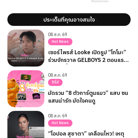
ประเด็นที่คุณอาจสนใจ
';
';
08 ส.ค. 69
Hot News
เซอร์ไพรส์ Looke เปิดรูป “โทโมะ”
ร่วมจักรวาล GELBOYS 2 ตอนแรก
8 ส.ค. นี้
08 ส.ค. 69
ซีรี่ส์
มัดรวม “8 ตัวการ์ตูนแมว” แสบ ซน
แสนน่ารัก มัดใจคนดู
08 ส.ค. 69
Hot News
“โอปอล สุชาตา” เคลื่อนไหว! เหตุ