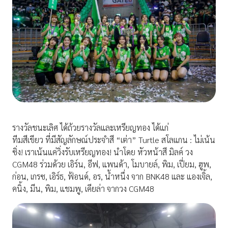
รางวัลชนะเลิศ ได้ถ้วยรางวัลและเหรียญทอง ได้แก่
ทีมสีเขียว ที่มีสัญลักษณ์ประจำสี “เต่า” Turtle สโลแกน : ไม่เน้น
ซิ่ง! เราเน้นแค่วิ่งรับเหรียญทอง! นำโดย หัวหน้าสี มิลค์ วง
CGM48 ร่วมด้วย เอิร์น, อีฟ, แพนด้า, โมบายล์, พิม, เปี่ยม, ฮูพ,
ก่อน, เกรซ, เอิร์ธ, ฟ้อนด์, อร, น้ำหนึ่ง จาก BNK48 และ แองเจิ้ล,
คนิ้ง, มีน, พิม, แชมพู, เคียล่า จากวง CGM48