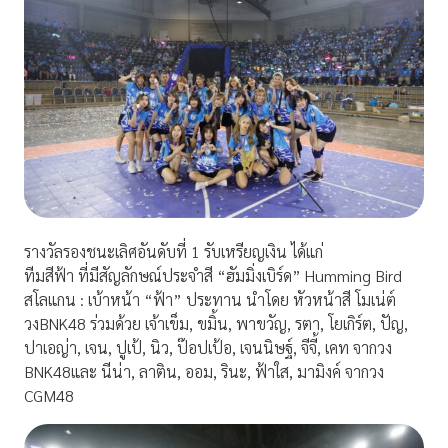
รางวัลรองชนะเลิศอันดับที่ 1 รับเหรียญเงิน ได้แก่
ทีมสีฟ้า ที่มีสัญลักษณ์ประจำสี “ฮัมมิ่งเบิร์ด” Humming Bird
สโลแกน : เบ้าหน้า “ฟ้า” ประทาน นำโดย หัวหน้าสี โมเน่ต์
วงBNK48 ร่วมด้วย เจ้าเข็ม, ขมิ้น, พาขวัญ, รตา, โยเกิร์ต, ปัญ,
ปาเอญ่า, เจน, ปูเป้, นิว, ป๊อปเป้อ, เจนนิษฐ์, จีจี้, เคท จากวง
BNK48และ นีน่า, ลาติน, ออม, รินะ, ฟ้าใส, มามิงค์ จากวง
CGM48