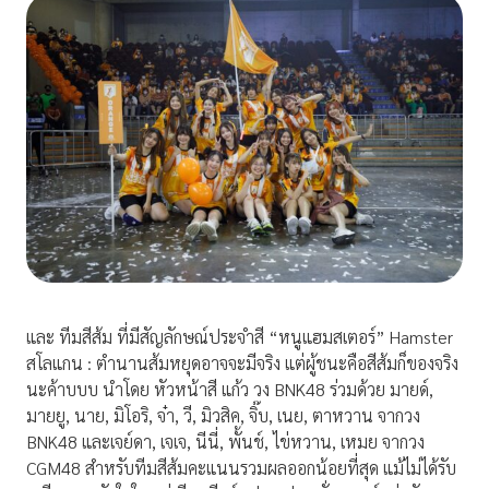
และ ทีมสีส้ม ที่มีสัญลักษณ์ประจำสี “หนูแฮมสเตอร์” Hamster
สโลแกน : ตำนานส้มหยุดอาจจะมีจริง แต่ผู้ชนะคือสีส้มก็ของจริง
นะค้าบบบ นำโดย หัวหน้าสี แก้ว วง BNK48 ร่วมด้วย มายด์,
มายยู, นาย, มิโอริ, จ๋า, วี, มิวสิค, จิ๊บ, เนย, ตาหวาน จากวง
BNK48 และเจย์ดา, เจเจ, นีนี่, พั้นช์, ไข่หวาน, เหมย จากวง
CGM48 สำหรับทีมสีส้มคะแนนรวมผลออกน้อยที่สุด แม้ไม่ได้รับ