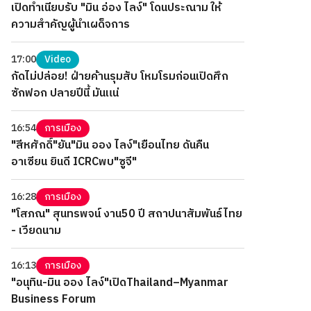
เปิดทำเนียบรับ "มิน อ่อง ไลง์" โดนประณาม ให้
ความสำคัญผู้นำเผด็จการ
17:00
Video
กัดไม่ปล่อย! ฝ่ายค้านรุมสับ โหมโรมก่อนเปิดศึก
ซักฟอก ปลายปีนี้ มันแน่
16:54
การเมือง
"สีหศักดิ์"ยัน"มิน ออง ไลง์"เยือนไทย ดันคืน
อาเซียน ยินดี ICRCพบ"ซูจี"
16:28
การเมือง
"โสภณ" สุนทรพจน์ งาน50 ปี สถาปนาสัมพันธ์ไทย
- เวียดนาม
16:13
การเมือง
"อนุทิน-มิน ออง ไลง์"เปิดThailand–Myanmar
Business Forum