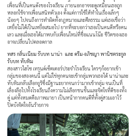
เพื่อนที่เป็นคนดังของโรงเรียน ภายนอกอาจจะดูเหมือนเธอถูก
หลอกใช้จากเพื่อนสนิทตัวเอง ตั้งแต่การใช้ให้ทำในเรื่องเล็กๆ
น้อยๆ ไปจนถึงการทำผิดทั้งกฎหมายและศีลธรรม แต่เธอเชื่อว่า
เหยื่อไม่ได้เป็นเหยื่อเสมอไป ยากที่จะบอกว่าเธอเป็นคนดีหรือคน
เลว และเมื่อเธอได้มาพบกับเพื่อนใหม่ที่ชื่อแนนโน๊ะ ชีวิตของเธอ
อาจเปลี่ยนไปตลอดกาล
ทสร กลิ่นเนียม รับบท นาน่า และ ดรีม-อภิชญา พานิชตระกูล
รับบท ทับทิม
สองสาวไฮโซ เทรนด์เซ็ตเตอร์ประจำโรงเรียน ใครๆก็อยากเข้า
กลุ่มของสองคนนี้ แต่ไม่ใช่ทุกคนจะเข้ากลุ่มพวกเธอได้ นาน่าและ
ทับทิมกลับเลือกยูริซึ่งมีฐานะยากจนกว่ามากเข้ากลุ่ม จนเป็นที่
เลื่องลือไปทั้งโรงเรียนถึงความไม่เลือกชนชั้นและจิตใจที่ดีของทั้ง
คู่ แต่ทั้งหมดคือภาพมายา เป็นหน้ากากคนดีที่ทั้งคู่สวมเอาไว้
ปิดบังจิตใจอันร้ายกาจ