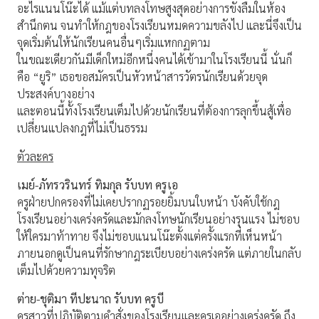
อะไรแนนโน๊ะได้ แม้แต่บทลงโทษสูงสุดอย่างการขังลืมในห้อง
สำนึกตน จนทำให้กฎของโรงเรียนหมดความขลังไป และนี่จึงเป็น
จุดเริ่มต้นให้นักเรียนคนอื่นๆเริ่มแหกกฏตาม
ในขณะเดียวกันมีเด็กใหม่อีกหนึ่งคนได้เข้ามาในโรงเรียนนี้ นั่นก็
คือ “ยูริ” เธอขอสมัครเป็นหัวหน้าสารวัตรนักเรียนด้วยจุด
ประสงค์บางอย่าง
และตอนนี้ทั้งโรงเรียนเต็มไปด้วยนักเรียนที่ต้องการลุกขึ้นสู้เพื่อ
เปลี่ยนแปลงกฎที่ไม่เป็นธรรม
ตัวละคร
เมย์-ภัทรวรินทร์ ทิมกุล รับบท ครูเอ
ครูฝ่ายปกครองที่ไม่เคยปรากฏรอยยิ้มบนใบหน้า บังคับใช้กฎ
โรงเรียนอย่างเคร่งครัดและมักลงโทษนักเรียนอย่างรุนแรง ไม่ชอบ
ให้ใครมาท้าทาย จึงไม่ชอบแนนโน๊ะตั้งแต่ครั้งแรกที่เห็นหน้า
ภายนอกดูเป็นคนที่รักษากฎระเบียบอย่างเคร่งครัด แต่ภายในกลับ
เต็มไปด้วยความทุจริต
ต่าย-ชุติมา ทีปะนาถ รับบท ครูบี
ครูสาวที่ปฏิบัติตามคำสั่งของโรงเรียนและครูเออย่างเคร่งครัด ถึง