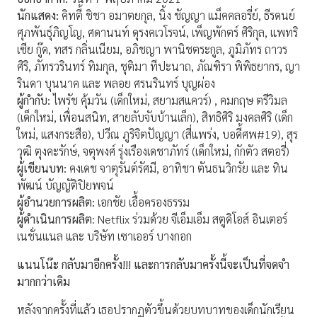
นักแสดง:
คิทตี้ ชิชา อมาตยกุล, นิ้ง ชัญญา แม็คคลอรี่ย์, ธีรดนย์
ศุภพันธุ์ภิญโญ, ศดานนท์ ดุรงคเวโรจน์, เพ็ญพักตร์ ศิริกุล, แพทริ
เซีย กู๊ด, ทสร กลิ่นเนียม, อภิชญา พานิชตระกูล, ภูมิภัทร ถาวร
ศิริ, ภัทรวรินทร์ ทิมกุล, ชุติมา ทีปะนาถ, ภัณฑิรา พิพิธยากร, ญา
รินดา บุนนาค และ พลอย ศรนรินทร์ บุญผ่อง
ผู้กำกับ:
ไพรัช คุ้มวัน (เด็กใหม่, สยามสแควร์) , คมกฤษ ตรีวิมล
(เด็กใหม่, เพื่อนสนิท, สายลับจับบ้านเล็ก), สิทธิศิริ มงคลศิริ (เด็ก
ใหม่, แสงกระสือ), ปวีณ ภูริจิตปัญญา (สี่แพร่ง, บอดี้ศพ#19), สุร
วุฒิ ตุงคะรักษ์, จตุพงศ์ รุ่งเรืองเดชาภัทร์ (เด็กใหม่, กักตัว สตอรี่)
ผู้เขียนบท:
คงเดช จาตุรันต์รัศมี, อาทิชา ตันธนวิกรัย และ ทิน
พัฒน์ บัญญัติปิยพจน์
ผู้อำนวยการผลิต:
เอกชัย เอื้อครองธรรม
ผู้ดำเนินการผลิต
: Netflix ร่วมด้วย จีเอ็มเอ็ม สตูดิโอส์ อินเตอร์
เนชั่นแนล และ บริษัท เซาเออร์ บางกอก
แนนโน๊ะ กลับมาอีกครั้ง!!! และการกลับมาครั้งนี้จะเป็นที่จดจำ
มากกว่าเดิม
หลังจากครั้งที่แล้ว เธอปรากฏตัวขึ้นด้วยบทบาทของเด็กนักเรียน