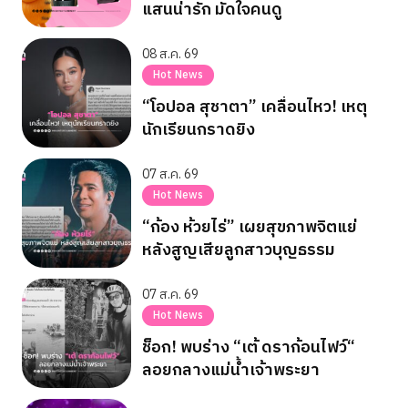
แสนน่ารัก มัดใจคนดู
08 ส.ค. 69
Hot News
“โอปอล สุชาตา” เคลื่อนไหว! เหตุ
นักเรียนกราดยิง
07 ส.ค. 69
Hot News
“ก้อง ห้วยไร่” เผยสุขภาพจิตแย่
หลังสูญเสียลูกสาวบุญธรรม
07 ส.ค. 69
Hot News
ช็อก! พบร่าง “เต้ ดราก้อนไฟว์“
ลอยกลางแม่น้ำเจ้าพระยา