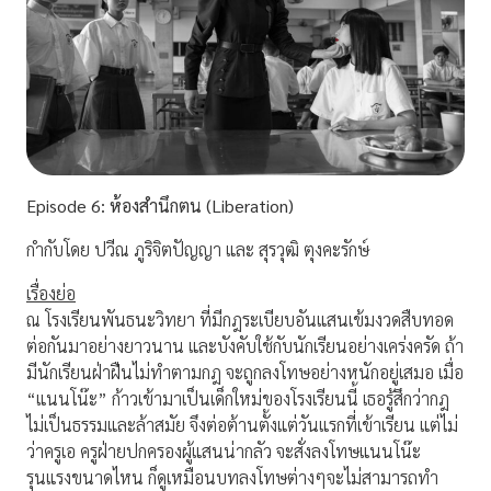
Episode
6:
ห้องสำนึกตน (Liberation)
กำกับโดย ปวีณ ภูริจิตปัญญา และ สุรวุฒิ ตุงคะรักษ์
เรื่องย่อ
ณ โรงเรียนพันธนะวิทยา ที่มีกฎระเบียบอันแสนเข้มงวดสืบทอด
ต่อกันมาอย่างยาวนาน และบังคับใช้กับนักเรียนอย่างเคร่งครัด ถ้า
มีนักเรียนฝ่าฝืนไม่ทำตามกฎ จะถูกลงโทษอย่างหนักอยู่เสมอ เมื่อ
“แนนโน๊ะ” ก้าวเข้ามาเป็นเด็กใหม่ของโรงเรียนนี้ เธอรู้สึกว่ากฎ
ไม่เป็นธรรมและล้าสมัย จึงต่อต้านตั้งแต่วันแรกที่เข้าเรียน แต่ไม่
ว่าครูเอ ครูฝ่ายปกครองผู้แสนน่ากลัว จะสั่งลงโทษแนนโน๊ะ
รุนแรงขนาดไหน ก็ดูเหมือนบทลงโทษต่างๆจะไม่สามารถทำ