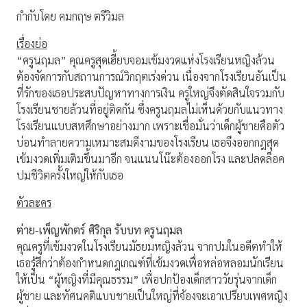
กำกับโดย คมกฤษ ตรีวิมล
เรื่องย่อ
“ครูนฤมล” คุณครูสุดเฮี้ยบจอมเข้มงวดแห่งโรงเรียนหญิงล้วน
ต้องจัดการกับสถานการณ์วิกฤตเร่งด่วน เนื่องจากโรงเรียนอันเป็น
ที่รักของเธอประสบปัญหาทางการเงิน ครูใหญ่จึงตัดสินใจรวมกับ
โรงเรียนชายล้วนที่อยู่ติดกัน ซึ่งครูนฤมลไม่เห็นด้วยกับแนวทาง
โรงเรียนแบบสหศึกษาอย่างมาก เพราะเชื่อมั่นว่าเด็กผู้ชายคือตัว
บ่อนทำลายความเหมาะสมดีงามของโรงเรียน เธอจึงออกกฎสุด
เข้มงวดเพิ่มเติมขึ้นมาอีก จนแนนโน๊ะต้องออกโรง และปลดล็อค
ปมชีวิตครั้งใหญ่ให้กับเธอ
ตัวละคร
ต่าย-เพ็ญพักตร์ ศิริกุล รับบท ครูนฤมล
คุณครูที่เข้มงวดในโรงเรียนมัธยมหญิงล้วน จากปมในอดีตทำให้
เธอรู้สึกว่าต้องกำหนดกฎเกณฑ์ที่เข้มงวดเพื่อหล่อหลอมนักเรียน
ให้เป็น “ผู้หญิงที่มีคุณธรรม” เพื่อปกป้องเด็กสาววัยรุ่นจากเด็ก
ผู้ชาย และทัศนคติแบบชายเป็นใหญ่ที่จ้องจะเอาเปรียบเพศหญิง