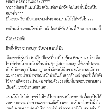
เซอร์ไพรส์ที่ว่านี้คืออะไร???
การลงทัณฑ์ ที่แนนโน๊ะ เตรียมจัดหนักจัดเต็มในซีซั่นนี้จะเป็น
อย่างไร???
มีใครรอดเงื้อมมือและบทลงโทษของแนนโน๊ะได้หรือไม่???
เตรียมเปิดเทอมใหม่ กับ
เด็กใหม่ ซีซั่น 2
วันที่ 7 พฤษภาคม นี้
ตัวละครหลัก
คิทตี้-ชิชา อมาตยกุล รับบท แนนโน๊ะ
เด็กสาววัยรุ่นลึกลับ ผู้ไม่มีใครรู้ที่มาที่ไป รู้แต่เพียงเธอจะเป็นเด็ก
ใหม่ที่ย้ายไปตามโรงเรียนต่างๆอยู่เสมอ และทุกที่ที่เธอไปความ
ลับดำมืดจะถูกเปิดเผย ผู้กระทำผิดจะได้รับการลงโทษ เธอมีทรง
ผมยาวตรงประบ่าพร้อมหน้าม้าอันเป็นเอกลักษณ์ ทุกครั้งที่กำลัง
ใช้ความคิดเธอจะม้วนผม พร้อมด้วยรอยยิ้มที่ยากจะบรรยายและ
เสียงหัวเราะอันหลอกหลอน
แนนโน๊ะ ไม่ใช่มนุษย์ ไม่ใช่ผี ไม่สามารถมีใครระบุสิ่งที่เธอเป็นได้
เธอชอบความท้าทายและการแก้แค้น แต่การกลับมาในครั้งนี้ ยิ่ง
เธอเปิดเผยความลับดำมืดมากเท่าไหร่ ความสงสัยในบางอย่างก็