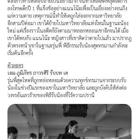
ดังกล่าวทำให้เคอับอายเป็นอย่างมาก จนทำให้เคสติหลุดจัดการ
ลงโทษเด็กปี 1 ที่แข็งข้ออย่างแนนโน๊ะเพื่อเป็นเยี่ยงอย่างจนถึง
แก่ความตาย เหตุการณ์นี้ทำให้เคถูกไล่ออกจากมหาวิทยาลัย
อีกสามปีต่อมา เขาได้ย้ายไปมหาวิทยาลัยแห่งใหม่ในฐานะน้อง
ใหม่ แต่เรื่องราวในอดีตก็ยังตามมาหลอกหลอนเขาอีกจนได้ เมื่อ
เขาได้พบกับ แนนโน๊ะ หญิงสาวที่เขาคิดว่าตายไปแล้ว มาปรากฎ
ตัวตรงหน้าเขาในฐานะรุ่นพี่ พีธีกรรมรับน้องสุดทรมานกำลังจะ
เริ่มต้นอีกครั้ง
ตัวละคร
เอม-ภูมิภัทร ถาวรศิริ รับบท เค
รุ่นพี่สุดโหดที่ถูกหล่อหลอมด้วยความทุกข์ทรมานจากระบบรับ
น้องในช่วงปีแรกของเขาในมหาวิทยาลัย และถูกบังคับให้ส่งต่อ
วงจรอันเลวร้ายของพิธีรับน้องที่ไร้ความปรานี