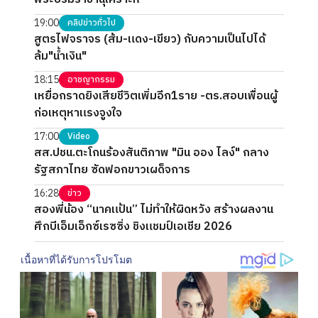
19:00
คลิปข่าวทั่วไป
สูตรไฟจราจร (ส้ม-แดง-เขียว) กับความเป็นไปได้
ล้ม"น้ำเงิน"
18:15
อาชญากรรม
เหยื่อกราดยิงเสียชีวิตเพิ่มอีก1ราย -ตร.สอบเพื่อนผู้
ก่อเหตุหาแรงจูงใจ
17:00
Video
สส.ปชน.ตะโกนร้องสันติภาพ "มิน ออง ไลง์" กลาง
รัฐสภาไทย ซัดฟอกขาวเผด็จการ
16:28
ข่าว
สองพี่น้อง “นาคแป้น” ไม่ทำให้ผิดหวัง สร้างผลงาน
ศึกบีเอ็มเอ็กซ์เรซซิ่ง ชิงแชมป์เอเชีย 2026