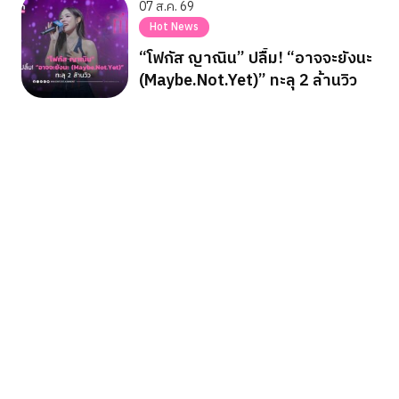
07 ส.ค. 69
Hot News
“โฟกัส ญาณิน” ปลื้ม! “อาจจะยังนะ
(Maybe.Not.Yet)” ทะลุ 2 ล้านวิว