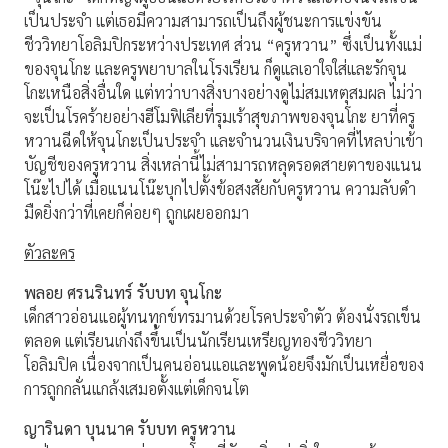
เป็นประจำ แต่เธอมีความสามารถเป็นถึงผู้ชนะการแข่งขัน
ชีววิทยาโอลิมปิกระหว่างประเทศ ส่วน “ครูหวาน” ซึ่งเป็นทั้งแม่
ของจุนโกะ และครูพยาบาลในโรงเรียน ก็ดูแลเอาใจใส่และรักจุน
โกะเหนือสิ่งอื่นใด แต่ทว่าบางสิ่งบางอย่างดูไม่สมเหตุสมผล ไม่ว่า
จะเป็นโรคร้ายอย่างฮีโมฟิเลียที่รุมเร้าสุขภาพของจุนโกะ ยาที่ครู
หวานฉีดให้จุนโกะเป็นประจำ และจำนวนเงินบริจาคที่ไหลบ่าเข้า
บัญชีของครูหวาน สิ่งเหล่านี้ไม่สามารถหลุดรอดสายตาของแนน
โน๊ะไปได้ เมื่อแนนโน๊ะบุกไปตั้งข้อสงสัยกับครูหวาน ความลับดำ
มืดยิ่งกว่าที่เคยก็ค่อยๆ ถูกเผยออกมา
ตัวละคร
พลอย ศรนรินทร์ รับบท จุนโกะ
เด็กสาวอ่อนแอผู้ทนทุกข์ทรมานด้วยโรคประจำตัว ต้องนั่งรถเข็น
ตลอด แต่เรียนเก่งถึงขึ้นเป็นนักเรียนเหรียญทองชีววิทยา
โอลิมปิค เนื่องจากเป็นคนอ่อนแอและพูดน้อยจึงมักเป็นเหยื่อของ
การถูกกลั่นแกล้งเสมอตั้งแต่เด็กจนโต
ญารินดา บุนนาค รับบท ครูหวาน