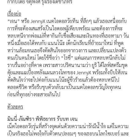
กำกับโดย จตุพงศ์ รุ่งเรืองเดชาภัทร์
เรื่องย่อ
“เจน” หรือ JennyX เนตไอดอลวัยทีน ที่ลึกๆ แล้วเธอเหนื่อยกับ
การที่จะต้องเสแสร้งเป็นไอดอลผู้เพียบพร้อม และต้องการที่จะ
หลบหนีจากพ่อแม่ที่หากินกับชื่อเสียงและเงินทองที่เธอหามา วัน
หนึ่งเมื่อเธอได้พบกับ แนนโน๊ะ เด็กนักเรียนที่ย้ายมาใหม่ ที่พูด
หว่านล้อมจนเธอจึงตัดสินใจออกจากวงการ และเปลี่ยนแปลงตัว
ตนเป็นคนใหม่ โดยใช้ชื่อว่า “โรซี่” แต่แผนการหลบหนีกลับไม่
ราบรื่นอย่างที่คาด เพราะสาวปริศนานามว่า ยูริ ได้ไลฟ์สตรีมขุด
คุ้ยและแฉเบื้องหลังแผนลวงโลกของ JennyX พร้อมทั้งบีบให้เจน
ตัดสินใจว่าจะไปต่อกับแนนโน๊ะผู้ชั่วร้ายแล้วต้องหลบหนีไป
ตลอดชีวิต หรือรีบชุบตัวกลับมาเป็นเนตไอดอลขวัญใจทุกคน
ก่อนที่ทุกอย่างจะสายเกินไป
ตัวละคร
มินนี่-ภัณฑิรา พิพิธยากร รับบท เจน
เน็ตไอดอลวัยรุ่นที่สร้างจุดเด่นด้วยความน่ารักมีน้ำใจ แต่ในความ
เป็นจริงเธอไม่พอใจกับตัวตนปลอมๆ ของเธอบนโลกไซเบอร์ และ