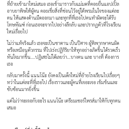
ที่ย้ายเข้ามาใหม่เสมอ เธอเข้ามาราวกับแม่มดที่คอยยื่นแอปเปิ้ล
อาบยาพิษให้ผู้คน คอยเขี่ยสิ่งที่ซ่อนไว้อยู่ใต้พรมในใจของแต่ละ
คน ให้แสดงด้านมืดออกมา และทุกที่ที่เธอไปคนทำผิดจะได้รับ
โทษทัณฑ์ ก่อนเธอจะจากไปอย่างลึกลับ และปรากฏตัวที่โรงเรียน
ใหม่เรื่อยไป
ไม่ว่าแท้จริงแล้ว เธอจะเป็นซาตาน เป็นปีศาจ ผู้พิพากษาคนผิด
หรือเหมือนตัวกรรม ที่ไปเร่งปฏิกิริยาให้ทุกอย่างเกิดขึ้นได้รวดเร็ว
ทันใจมากขึ้น….ปฏิเสธไม่ได้เลยว่า…บางคน และ บางที่ ต้องการ
เธอ
กลับมาครั้งนี้ แนนโน๊ะ ยังคงเป็นเด็กใหม่ที่ย้ายโรงเรียนไปเรื่อยๆ
ทว่าในแต่ละที่ที่เธอไป เรื่องราวและผู้คนที่เจอะเจอ เข้มข้นและ
ซับซ้อนมากยิ่งขึ้น
แต่ไม่ว่าจะเจอกับอะไร แนนโน๊ะ เตรียมเซอร์ไพรส์มาให้กับทุกคน
เสมอ