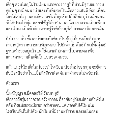
เด็กๆ ส่วนใหญ่ในโรงเรียน แตกต่างจากยูริ ที่บ้านมีฐานะยากจน
ดูเผินๆ เหมือนนาน่าและทับทิมจะเป็นเด็กสาวแสนดี ที่คบเพื่อน
โดยไม่สนใจฐานะ แต่ความจริงทั้งคู่กลับปฏิบัติต่อ ยูริ เหมือนคน
รับใช้ประจำกลุ่ม หลอกใช้ยูริต่างๆนานา โดยเอาความเป็นเพื่อน
และเงินมาเป็นตัวล่อ เพราะรู้ว่าที่บ้านยูริลำบากและต้องการเงิน
ยิ่งไปกว่านั้น ทั้งนาน่าและทับทิม เป็นผู้อยู่เบื้องหลังคลิปแอบ
ถ่ายหญิงสาวหลายคนที่ถูกหลอกไปมีเพศสัมพันธ์ ถึงแม้ทั้งคู่จะมี
ฐานะร่ำรวยอยู่แล้ว แต่ก็ยังเอาคลิปเหล่านี้ไปขายต่อ เพื่อ
แสวงหาความตื่นเต้นในแบบของคนรวย
แล้ว แนะโน๊ะ เด็กใหม่ประจำโรงเรียน น้องใหม่ของกลุ่ม จะจัดการ
กับเรื่องนี้อย่างไร…เป็นสิ่งที่เราต้องค้นหาคำตอบไปพร้อมกัน
ตัวละคร
นิ้ง-ชัญญา แม็คคลอรี่ย์ รับบท ยูริ
เด็กสาววัยรุ่นจากครอบครัวยากจนที่อาศัยอยู่กับแม่ตามลำพังใน
สลัม ถึงแม้เธอจะมีครอบครัวยากจน แต่เธอกลับได้เรียนใน
โรงเรียนที่เต็มไปด้วยนักเรียนที่มีฐานะร่ำรวย และอยู่ในกลุ่ม