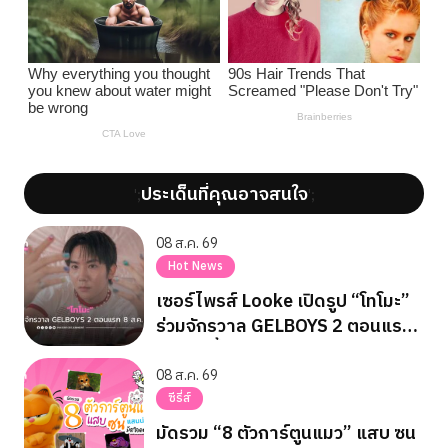
ประเด็นที่คุณอาจสนใจ
';
';
08 ส.ค. 69
Hot News
เซอร์ไพรส์ Looke เปิดรูป “โทโมะ”
ร่วมจักรวาล GELBOYS 2 ตอนแรก
8 ส.ค. นี้
08 ส.ค. 69
ซีรี่ส์
มัดรวม “8 ตัวการ์ตูนแมว” แสบ ซน