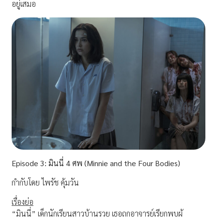
อยู่เสมอ
Episode
3:
มินนี่ 4
ศพ (Minnie and the Four Bodies)
กำกับโดย ไพรัช คุ้มวัน
เรื่องย่อ
“มินนี่” เด็กนักเรียนสาวบ้านรวย เธอถูกอาจารย์เรียกพบผู้