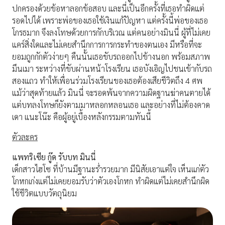
ปกครองด้วยข้อหาลอกข้อสอบ และนี่เป็นอีกครั้งที่เธอทำผิดแต่
รอดไปได้ เพราะพ่อของเธอใช้เงินแก้ปัญหา แต่ครั้งนี้พ่อของเธอ
โกรธมาก จึงลงโทษด้วยการกักบริเวณ แต่คนอย่างมินนี่ ผู้ที่ไม่เคย
แคร์สิ่งใดและไม่เคยสำนึกการการกระทำของตนเอง มีหรือที่จะ
ยอมถูกกักตัวง่ายๆ คืนนั้นเธอขับรถออกไปข้างนอก พร้อมสภาพ
มึนเมา ระหว่างที่ขับผ่านหน้าโรงเรียน เธอบังเอิญไปชนเข้ากับรถ
สองแถว ทำให้เพื่อนร่วมโรงเรียนของเธอต้องเสียชีวิตถึง 4 ศพ
แม้ว่าสุดท้ายแล้ว มินนี่ จะรอดพ้นจากความผิดฐานฆ่าคนตายได้
แต่บทลงโทษก็ยังตามมาหลอกหลอนเธอ และอย่างที่ไม่ต้องคาด
เดา แนะโน๊ะ คือผู้อยู่เบื้องหลังกรรมตามทันนี้
ตัวละคร
แพทริเซีย กู๊ด รับบท มินนี่
เด็กสาวไฮโซ ที่บ้านมีฐานะร่ำรวยมาก มีนิสัยเอาแต่ใจ เห็นแก่ตัว
โกหกเก่งแต่ไม่เคยยอมรับว่าตัวเองโกหก ทำผิดแต่ไม่เคยสำนึกผิด
ใช้ชีวิตแบบวัตถุนิยม