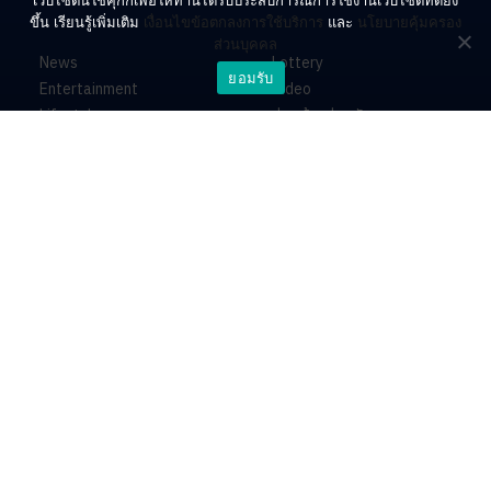
เว็บไซต์นี้ใช้คุกกี้เพื่อให้ท่านได้รับประสบการณ์การใช้งานเว็บไซต์ที่ดียิ่ง
ขึ้น เรียนรู้เพิ่มเติม
เงื่อนไขข้อตกลงการใช้บริการ
และ
นโยบายคุ้มครอง
ส่วนบุคคล
News
Lottery
ยอมรับ
Entertainment
Video
Lifestyle
ร่วมด้วยช่วยกัน
Horoscope
About
Contact
PR by Dataxet