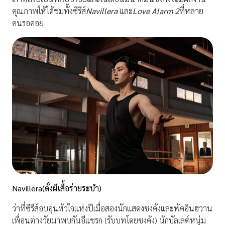
คุณภาพให้ได้ชมทั้งซีรีส์
Navillera
และ
Love Alarm 2
ที่หลาย
คนรอคอย
Navillera(ดั่งผีเสื้อร่ายระบำ)
ว่าที่ซีรีส์อบอุ่นหัวใจแห่งปีเมื่อสองนักแสดงซงคังและพัคอินฮวาน
เพื่อนต่างวัยมาพบกันอีแชรก (รับบทโดยซงคัง) นักบัลเลต์หนุ่ม