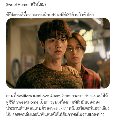
SweetHome (สวีทโฮม)
ซีรีส์เกาหลีที่กวาดความนิยมสร้างสถิติ22ล้านวิวทั่วโลก
ก่อนที่
Navillera และLove Alarm
2 จะออกอากาศขอแนะนำให้
ดูซีรีส์
SweetHome
เป็นการอุ่นเครื่องตามที่คิมมินยองรอง
ประธานด้านคอนเทนต์ของNetflix เกาหลี, เอเชียตะวันออกเฉียง
ใต้, ออสเตรเลียและนิวซีแลนด์ได้ให้สัมภาษณ์ในงานแถลงข่าว