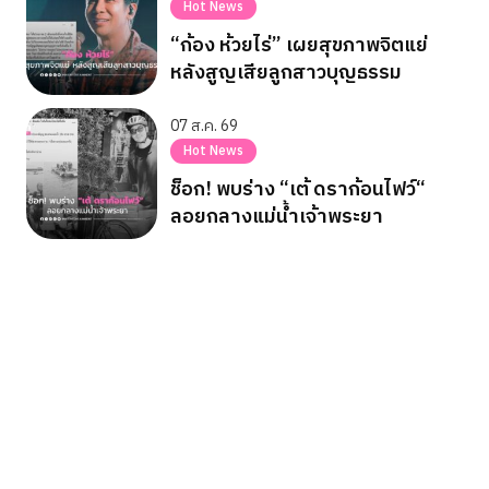
Hot News
“ก้อง ห้วยไร่” เผยสุขภาพจิตแย่
หลังสูญเสียลูกสาวบุญธรรม
07 ส.ค. 69
Hot News
ช็อก! พบร่าง “เต้ ดราก้อนไฟว์“
ลอยกลางแม่น้ำเจ้าพระยา