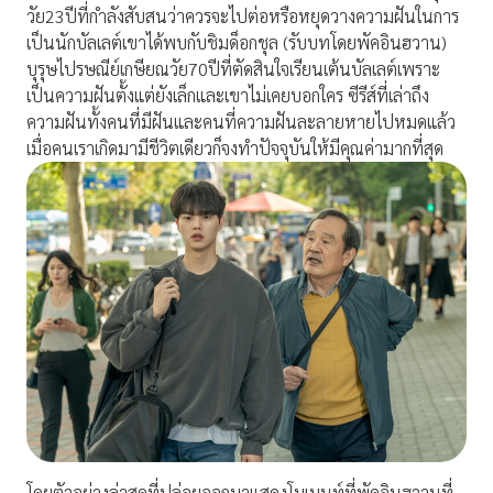
วัย23ปีที่กำลังสับสนว่าควรจะไปต่อหรือหยุดวางความฝันในการ
เป็นนักบัลเลต์เขาได้พบกับชิมด็อกชุล (รับบทโดยพัคอินฮวาน)
บุรุษไปรษณีย์เกษียณวัย70ปีที่ตัดสินใจเรียนเต้นบัลเลต์เพราะ
เป็นความฝันตั้งแต่ยังเล็กและเขาไม่เคยบอกใคร ซีรีส์ที่เล่าถึง
ความฝันทั้งคนที่มีฝันและคนที่ความฝันละลายหายไปหมดแล้ว
เมื่อคนเราเกิดมามีชีวิตเดียวก็จงทำปัจจุบันให้มีคุณค่ามากที่สุด
โดยตัวอย่างล่าสุดที่ปล่อยออกมาแสดงโมเมนท์ที่พัคอินฮวานที่