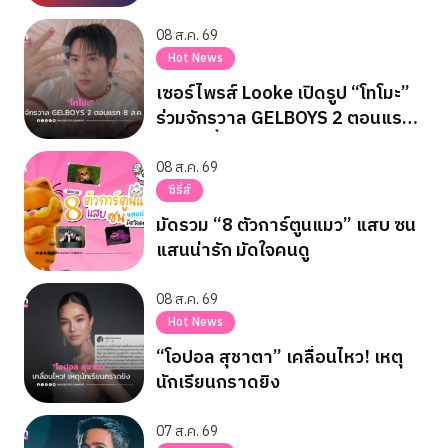
08 ส.ค. 69
Hot News
เซอร์ไพรส์ Looke เปิดรูป “โทโมะ”
ร่วมจักรวาล GELBOYS 2 ตอนแรก
8 ส.ค. นี้
08 ส.ค. 69
ซีรี่ส์
มัดรวม “8 ตัวการ์ตูนแมว” แสบ ซน
แสนน่ารัก มัดใจคนดู
08 ส.ค. 69
Hot News
“โอปอล สุชาตา” เคลื่อนไหว! เหตุ
นักเรียนกราดยิง
07 ส.ค. 69