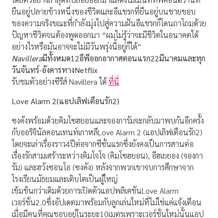
ยืนอยู่ปลายข้างหนึ่งของชีวิตและอีแชรกที่ยืนอยู่บนชายขอบ
ของความจริงขณะที่กำลังมุ่งไปสู่ความฝันอีแชรกก็โดนถาโถมด้วย
ปัญหาชีวิตจนต้องพูดออกมา “ผมไม่รู้ว่าจะมีชีวิตในอนาคตได้
อย่างไรหรือมันอาจจะไม่มีวันพรุ่งนี้อยู่ก็ได้”
Navillera
มีทั้งหมด12อีพีออกอากาศตอนแรก22มีนาคมและทุก
วันจันทร์-อังคารทางNetflix
รับชมตัวอย่างซีรีส์ Navillera ได้
ที่นี่
Love Alarm 2(แอปเลิฟเตือนรัก2)
ซงคังพร้อมด้วยคิมโซฮยอนและจองการัมจะกลับมาพบกันอีกครั้ง
กับออริจินัลคอนเทนท์เกาหลีLove Alarm 2 (แอปเลิฟเตือนรัก2)
โดยจะเล่าเรื่องราว4ปีต่อจากซีซั่นแรกซึ่งยังคงเป็นการสานต่อ
เรื่องรักสามเศร้าระหว่างคิมโจโจ (คิมโซฮยอน), อีฮเยยอง (จองกา
รัม) และฮวังซอนโอ (ซงคัง) หลังจากพวกเขาจบการศึกษาจาก
โรงเรียนมัธยมและเติบโตเป็นผู้ใหญ่
เข้มข้นกว่าเดิมด้วยการเปิดตัวแอปพลิเคชันLove Alarm
เวอร์ชั่น2.0ซึ่งอัปเดตมาพร้อมกับลูกเล่นใหม่ที่ไม่ใช่แค่แจ้งเตือน
เมื่อมีคนที่คุณชอบอยู่ในระยะ10เมตรเพราะเวอร์ชั่นใหม่นั้นแอป