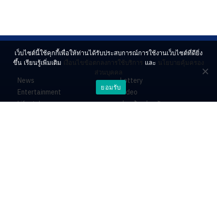
เว็บไซต์นี้ใช้คุกกี้เพื่อให้ท่านได้รับประสบการณ์การใช้งานเว็บไซต์ที่ดียิ่ง
ขึ้น เรียนรู้เพิ่มเติม
เงื่อนไขข้อตกลงการใช้บริการ
และ
นโยบายคุ้มครอง
ส่วนบุคคล
News
Lottery
ยอมรับ
Entertainment
Video
Lifestyle
ร่วมด้วยช่วยกัน
Horoscope
About
Contact
PR by Dataxet