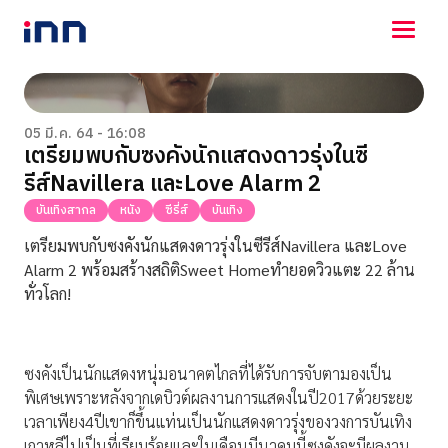
NEWS
ENTERTAINMENT
05 มี.ค. 64 - 16:08
เตรียมพบกับซงคังนักแสดงดาวรุ่งในซี
LIFESTYLE
รีส์Navillera และLove Alarm 2
HOROSCOPE
LOTTERY
บันเทิงสากล
หนัง
ซีรี่ส์
บันเทิง
VIDEO
เตรียมพบกับซงคังนักแสดงดาวรุ่งในซีรีส์
Navillera
และ
Love
ร่วมด้วยช่วยกัน
Alarm 2
พร้อมสร้างสถิติ
Sweet Home
ทำยอดวิวแตะ 22 ล้าน
ทั่วโลก!
ซงคังเป็นนักแสดงหนุ่มอนาคตไกลที่ได้รับการจับตามองเป็น
พิเศษเพราะหลังจากเดบิวต์ผลงานการแสดงในปี2017ด้วยระยะ
เวลาเพียง4ปีเขาก็ขึ้นแท่นเป็นนักแสดงดาวรุ่งของวงการบันเทิง
เกาหลีไปเป็นที่เรียบร้อยและในเดือนมีนาคมนี้ซงคังจะมีผลงาน