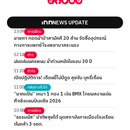
NEWS UPDATE
13:09
การเมือง
นายกฯ ทอดผ้าป่าสามัคคี 20 ล้าน จัดซื้ออุปกรณ์
ทางการแพทย์โรงพยาบาลระนอง
12:14
ข่าว
ฝนถล่มนครพนม น้ำท่วมหนักในรอบ 30 ปี
11:20
ทั่วไป
เปิดปฏิบัติการ! เดือนนี้ไม่มีดูด ลุยจับ บุหรี่เถื่อน
11:00
คลิปข่าวทั่วไป
“นาคแป้น” เหมา 1 ทอง 1 เงิน BMX ไทยผลงานเด่น
ศึกชิงแชมป์เอเชีย 2026
10:58
การเมือง
“ธรรมนัส” นำทัพลุยใต้ ผุดสถาบันการเมืองโรงเรียน
ต้นกล้า 3 จชต.