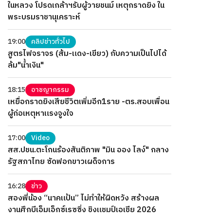
ในหลวง โปรดเกล้าฯรับผู้วายชนม์ เหตุกราดยิง ใน
พระบรมราชานุเคราะห์
19:00
คลิปข่าวทั่วไป
สูตรไฟจราจร (ส้ม-แดง-เขียว) กับความเป็นไปได้
ล้ม"น้ำเงิน"
18:15
อาชญากรรม
เหยื่อกราดยิงเสียชีวิตเพิ่มอีก1ราย -ตร.สอบเพื่อน
ผู้ก่อเหตุหาแรงจูงใจ
17:00
Video
สส.ปชน.ตะโกนร้องสันติภาพ "มิน ออง ไลง์" กลาง
รัฐสภาไทย ซัดฟอกขาวเผด็จการ
16:28
ข่าว
สองพี่น้อง “นาคแป้น” ไม่ทำให้ผิดหวัง สร้างผล
งานศึกบีเอ็มเอ็กซ์เรซซิ่ง ชิงแชมป์เอเชีย 2026