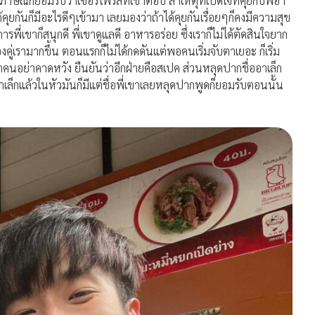
ัมภาษณ์ก็ยอมรับว่าเซอร์ไพรส์ที่เขาตอบ
สาเหตุที่เปิดใจที่คุยกับพี่อา
คุยกันก็มีอะไรดีๆเข้ามา
เลยมองว่าถ้าได้คุยกันเรื่อยๆก็คงมีความสุข
รพี่เขาก็สนุกดี
พี่เขาดูแลดี
อาหารอร่อย
ซึ่งเราก็ไม่ได้ตัดสินใจยาก
ู่เรามากขึ้น
ตอนแรกก็ไม่ได้กดดันแต่พอคนเริ่มจับตาเยอะ
ก็เริ่ม
ุกคนอย่าคาดหวัง
ยืนยันว่าอีกฝ่ายคือสเปค
ส่วนหลุดปากชื่ออาเล็ก
อาเล็กแล้วในหัวมันก็มีแต่ชื่อพี่เขาเลยหลุดปากพูด
ก็ยอมรับตอนนั้น