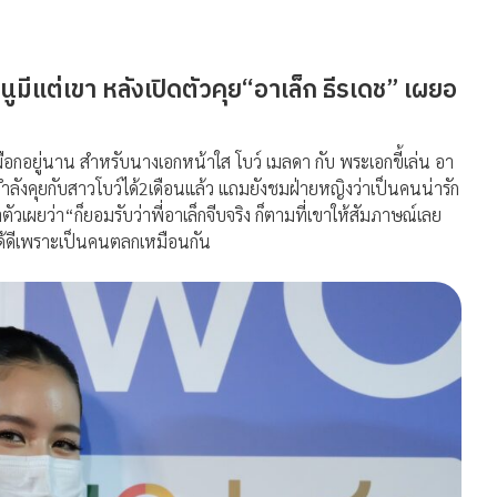
ูมีแต่เขา
หลังเปิดตัวคุย
“
อาเล็ก
ธีรเดช
”
เผยอ
ผือกอยู่นาน
สำหรับนางเอกหน้าใส
โบว์
เมลดา
กับ
พระเอกขี้เล่น
อา
ำลังคุยกับสาวโบว์ได้
2
เดือนแล้ว
แถมยังชมฝ่ายหญิงว่าเป็นคนน่ารัก
ตัวเผยว่า
“
ก็ยอมรับว่าพี่อาเล็กจีบจริง
ก็ตามที่เขาให้สัมภาษณ์เลย
ได้ดีเพราะเป็นคนตลกเหมือนกัน