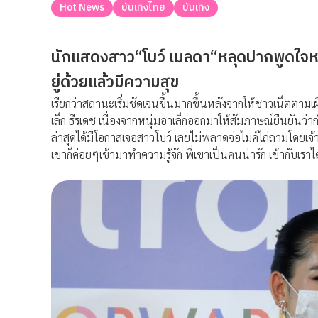
Hot News
บันเทิงไทย
บันเทิง
นักแสดงสาว
“
โบว์
เมลดา
“
หลุดปากพูดใจหน
ยู่ด้วยแล้วมีความสุข
เรียกว่าสถานะเริ่มชัดเจนขึ้นมากขึ้นหลังจากให้ชาวเน็ตตามเ
เล็ก
ธีรเดช
เนื่องจากหนุ่มอาเล็กออกมาให้สัมภาษณ์ยืนยันว่าก
ล่าสุดได้มีโอกาสเจอสาวโบว์
เลยไม่พลาดจ่อไมค์ไถ่ถามโดยเจ้า
เขาก็ค่อยๆเข้ามาทำความรู้จัก
พี่เขาเป็นคนน่ารัก
เข้ากับเรา