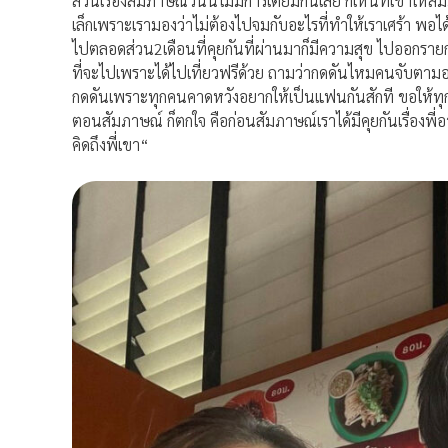
ส่วนเรื่องสัมภาษณ์วันนี้ไม่มีการเตี๊ยมกันเลย
ก็เห็นที่เขาให้ส
เล็กเพราะเรามองว่าไม่ต้องไปจมกับอะไรที่ทำให้เราเศร้า
พอได้
ไปตลอด
ส่วน
2
เดือนที่คุยกันที่ผ่านมาก็มีความสุข
ไปออกรายกา
ที่จะไปเพราะได้ไปเที่ยวฟรีด้วย
ถามว่ากดดันไหมคนจับตามองค
กดดันเพราะทุกคนคาดหวังอยากให้เป็นแฟนกันสักที
ขอให้ท
ตอนสัมภาษณ์
ก็ตกใจ
คือก่อนสัมภาษณ์เราได้มีคุยกันเรื่องพี่
คิดถึงพี่เขา
“