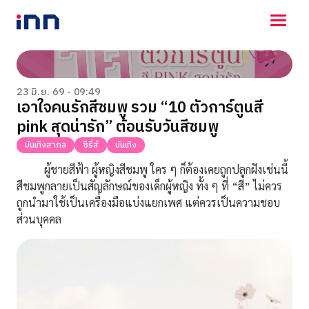
NEWS
ENTERTAINMENT
23 มิ.ย. 69 - 09:49
เอาใจคนรักสีชมพู รวม “10 ตัวการ์ตูนสี
LIFESTYLE
pink สุดน่ารัก” ต้อนรับวันสีชมพู
HOROSCOPE
LOTTERY
บันเทิงสากล
ซีรี่ส์
บันเทิง
VIDEO
ผู้ชายสีฟ้า ผู้หญิงสีชมพู ใคร ๆ ก็ต้องเคยถูกปลูกฝังเช่นนี้
ร่วมด้วยช่วยกัน
สีชมพูกลายเป็นสัญลักษณ์ของเด็กผู้หญิง ทั้ง ๆ ที่ “สี” ไม่ควร
ถูกนำมาใช้เป็นเครื่องมือแบ่งแยกเพศ แต่ควรเป็นความชอบ
ส่วนบุคคล