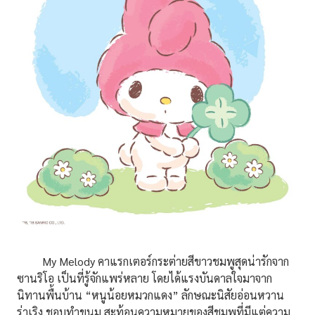
My Melody คาแรกเตอร์กระต่ายสีขาวชมพูสุดน่ารักจาก
ซานริโอ เป็นที่รู้จักแพร่หลาย โดยได้แรงบันดาลใจมาจาก
นิทานพื้นบ้าน “หนูน้อยหมวกแดง” ลักษณะนิสัยอ่อนหวาน
ร่าเริง ชอบทำขนม สะท้อนความหมายของสีชมพูที่มีแต่ความ