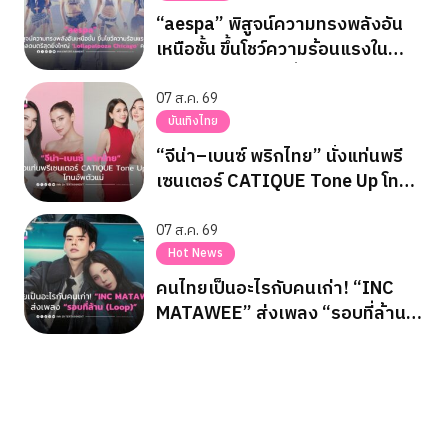
“aespa” พิสูจน์ความทรงพลังอัน
เหนือชั้น ขึ้นโชว์ความร้อนแรงใน
เทศกาลดนตรีสุดยิ่งใหญ่
‘Lollapalooza Chicago’ ครั้งแรก
07 ส.ค. 69
บันเทิงไทย
“จีน่า–เบนซ์ พริกไทย” นั่งแท่นพรี
เซนเตอร์ CATIQUE Tone Up โท
นอัพตัวแม่
07 ส.ค. 69
Hot News
คนไทยเป็นอะไรกับคนเก่า! “INC
MATAWEE” ส่งเพลง “รอบที่ล้าน
(Loop)”