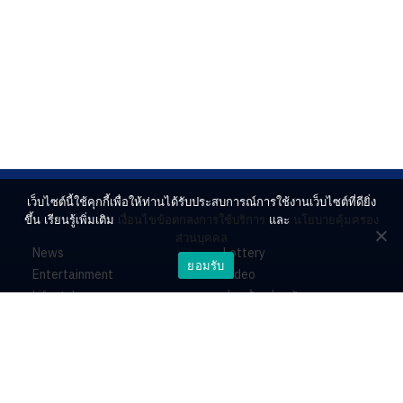
เว็บไซต์นี้ใช้คุกกี้เพื่อให้ท่านได้รับประสบการณ์การใช้งานเว็บไซต์ที่ดียิ่ง
ขึ้น เรียนรู้เพิ่มเติม
เงื่อนไขข้อตกลงการใช้บริการ
และ
นโยบายคุ้มครอง
ส่วนบุคคล
News
Lottery
ยอมรับ
Entertainment
Video
Lifestyle
ร่วมด้วยช่วยกัน
Horoscope
About