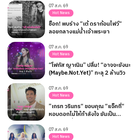
07 ส.ค. 69
Hot News
ช็อก! พบร่าง “เต้ ดราก้อนไฟว์“
ลอยกลางแม่น้ำเจ้าพระยา
07 ส.ค. 69
Hot News
“โฟกัส ญาณิน” ปลื้ม! “อาจจะยังนะ
(Maybe.Not.Yet)” ทะลุ 2 ล้านวิว
07 ส.ค. 69
Hot News
”เกรท วรินทร“ ขอบคุณ “แจ็คกี้“
หอบดอกไม้ให้กำลังใจ ยันเป็น
มิตรภาพที่ดี
07 ส.ค. 69
Hot News