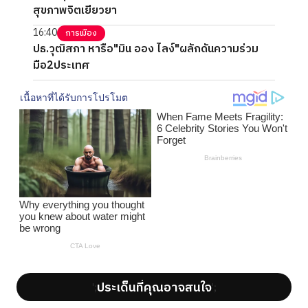
สุขภาพจิตเยียวยา
16:40
การเมือง
ปธ.วุฒิสภา หารือ"มิน ออง ไลง์"ผลักดันความร่วม
มือ2ประเทศ
ประเด็นที่คุณอาจสนใจ
';
';