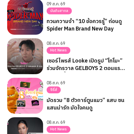
09 ส.ค. 69
บันเทิงสากล
ทวนความจำ “10 ข้อควรรู้” ก่อนดู
Spider Man Brand New Day
08 ส.ค. 69
Hot News
เซอร์ไพรส์ Looke เปิดรูป “โทโมะ”
ร่วมจักรวาล GELBOYS 2 ตอนแรก
8 ส.ค. นี้
08 ส.ค. 69
ซีรี่ส์
มัดรวม “8 ตัวการ์ตูนแมว” แสบ ซน
แสนน่ารัก มัดใจคนดู
08 ส.ค. 69
Hot News