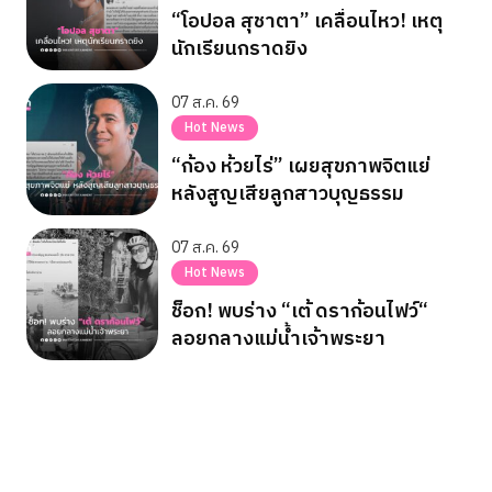
“โอปอล สุชาตา” เคลื่อนไหว! เหตุ
นักเรียนกราดยิง
07 ส.ค. 69
Hot News
“ก้อง ห้วยไร่” เผยสุขภาพจิตแย่
หลังสูญเสียลูกสาวบุญธรรม
07 ส.ค. 69
Hot News
ช็อก! พบร่าง “เต้ ดราก้อนไฟว์“
ลอยกลางแม่น้ำเจ้าพระยา