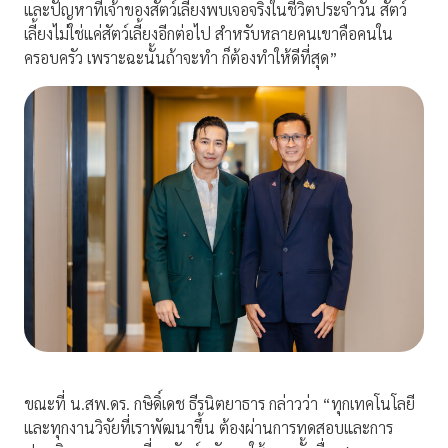
และปัญหาที่เจ้าของสัตว์เลี้ยงพบเจอจริงในชีวิตประจำวัน สัตว์
เลี้ยงไม่ใช่แค่สัตว์เลี้ยงอีกต่อไป สำหรับหลายคนเขาคือคนใน
ครอบครัว เพราะฉะนั้นถ้าจะทำ ก็ต้องทำให้ดีที่สุด”
ขณะที่ น.สพ.ดร. กษิดิ์เดช ธีรนิตยาธาร กล่าวว่า “ทุกเทคโนโลยี
และทุกงานวิจัยที่เราพัฒนาขึ้น ต้องผ่านการทดสอบและการ