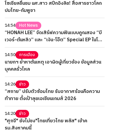
โซเชียลชื่นชม นศ.สาว สปีกอิงลิช! สื่อสารชาวโลก
ปมไทย-กัมพูชา
14:54
Hot News
“HONAH LEE” จัดเสิร์ฟความฟินแบบคูณสอง “บี
เวอร์-ต้นหลิว” และ “เงิน-โอ๊ต” Special EP ในโรง
ภาพยนตร์ 2 วันเต็ม
14:50
การเมือง
นายกฯ ย้ำหาต้นเหตุ เอาผิดผู้เกี่ยวข้อง ข้อมูลส่วน
บุคคลรั่วไหล
14:26
ข่าว
“สกาย” ปรับตัวซ้อมไทย รับอากาศร้อนคือความ
ท้าทาย ตั้งเป้าลุยเอเชียนเกมส์ 2026
14:20
ข่าว
"ศุภจี" ยังไม่ชง"ไทยเที่ยวไทย พลัส" เข้าค
รม.สิงหาคมนี้