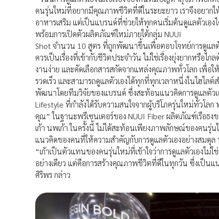
คนรุ่นใหม่ที่อยากมีคุณภาพชีวิตที่ดีในระยะยาว เราจึงอยา
อาหารเสริม แต่เป็นแบรนด์ที่ช่วยให้ทุกคนเริ่มต้นดูแลตัวเองไ
พร้อมการเปิดตัวผลิตภัณฑ์ใหม่ภายใต้กลุ่ม NUUI
Shot จำนวน 10 สูตร ที่ถูกพัฒนาขึ้นเพื่อตอบโจทย์การดูแล
ควรเป็นเรื่องที่เข้ากับชีวิตประจำวัน ไม่ใช่เรื่องยุ่งยากหร
งานง่าย และคัดเลือกสารสกัดจากแหล่งคุณภาพทั่วโลก เพื่อใ
รวดเร็ว และสามารถดูแลตัวเองได้ทุกที่ทุกเวลาหนึ่งในไฮไลต์ส
พัฒนาโดยทีมวิจัยของแบรนด์ ซึ่งสะท้อนแนวคิดการดูแลตั
Lifestyle ที่กำลังได้รับความสนใจจากผู้บริโภครุ่นใหม่ทั่วโล
คุณ” ในฐานะพรีเซนเตอร์ของ NUUI Fiber ผลิตภัณฑ์เรือธงของ
เก้า นพเก้า ในครั้งนี้ ไม่ได้สะท้อนเพียงภาพลักษณ์ของคนรุ่น
แนวคิดของคนที่ให้ความสำคัญกับการดูแลตัวเองอย่างสมดุล ท
“เก้าเป็นตัวแทนของคนรุ่นใหม่ที่เข้าใจว่าการดูแลตัวเองไม่ใ
อย่างเดียว แต่คือการสร้างคุณภาพชีวิตที่ดีในทุกวัน ซึ่งเป็นแน
ศิริพร กล่าว