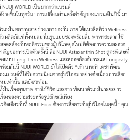
กให้ NUUI WORLD เป็นมากกว่าแบรนด์
ด้ง่ายขึ้นในทุกวัน” การเปลี่ยนผ่านครั้งสำคัญของแบรนด์ในปีนี้ มา
ตัวเองในหลากหลายช่วงเวลาของวัน ภาย ใต้แนวคิดที่ว่า Wellness
ือไกลตัว ผลิตภัณฑ์ทั้งหมดมาในรูปแบบซองพร้อมดื่ม พกพาสะดวก ใช้
ห้สอดคล้องกับพฤติกรรมของผู้บริโภคยุคใหม่ที่ต้องการความสะดวก
ำคัญของการเปิดตัวครั้งนี้ คือ NUUI Astaxanthin Shot สูตรพิเศษที่
วเองแบบ Long-Term Wellness และสอดคล้องกับกระแส Longevity
ก พร้อมกันนี้ NUUI WORLD ยังได้เปิดตัว “เก้า นพเก้า เดชาพัฒน
แบรนด์ที่ได้รับความนิยมจากผู้บริโภคมาอย่างต่อเนื่อง การเลือก
ใหม่เท่านั้น แต่ยังสะท้อน
ั้งในเรื่องสุขภาพ การใช้ชีวิต และการ พัฒนาตัวเองในระยะยาว
ช่เรื่องของความสวยหรือรูปลักษณ์เพียง
วคิดเดียวกับที่ NUUI Fiber ต้องการสื่อสารกับผู้บริโภคในยุคนี้” คุณ