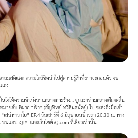
เอาลมสติแตก ความใกล้ชิดนำไปสู่ความรู้สึกที่ยากจะถอนตัว จน
นเอง
ป็นใจให้ความรักเบ่งบานกลางเกาะร้าง… จูบแรกท่ามกลางเสียงคลื่น
ายลับ ที่ฝาก “ฟ้า” (ธัญทิพย์ ทวีสินธนัตย์) ไป จะส่งถึงมือเจ้า
“เสน่หาวาโย” EP.4 วันเสาร์ที่ 6 มิถุนายนนี้ เวลา 20.30 น. ทาง
นแอป iQIYI และเว็บไซต์ iQ.com ที่เดียวเท่านั้น