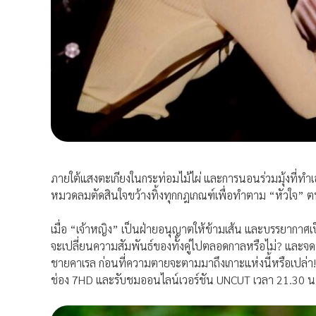
ภายใต้แสงตะเกียงในกระท่อมไม้ไผ่ และการนอนร่วมมุ้งที่ทำ
หมวดลมตัดสินใจขว้างทิ้งทุกกฎเกณฑ์เพื่อทำตาม “หัวใจ” ต
เมื่อ “เจ้าหญิง” เป็นฝ่ายอนุญาตให้ข้ามเส้น และบรรยากาศเ
จะเปลี่ยนความสัมพันธ์ของทั้งคู่ไปตลอดกาลหรือไม่? และจดหม
ชายคาเรล ก่อนที่ความตายจะตามมาถึงเกาะแห่งนี้หรือเปล่า! 
ช่อง 7HD และรับชมออนไลน์เวอร์ชัน UNCUT เวลา 21.30 น. บ