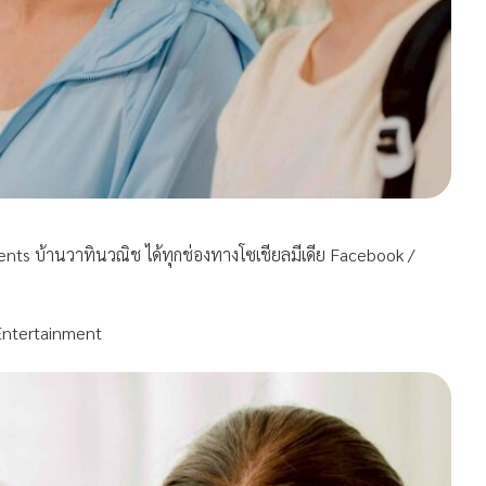
ments บ้านวาทินวณิช ได้ทุกช่องทางโซเชียลมีเดีย Facebook /
Entertainment