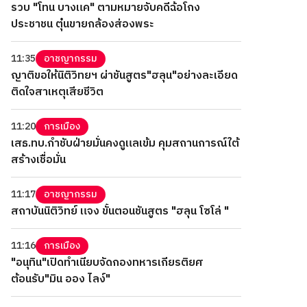
รวบ "โทน บางแค" ตามหมายจับคดีฉ้อโกง
ประชาชน ตุ๋นขายกล้องส่องพระ
11:35
อาชญากรรม
ญาติขอให้นิติวิทยฯ ผ่าชันสูตร"ฮลุน"อย่างละเอียด
ติดใจสาเหตุเสียชีวิต
11:20
การเมือง
เสธ.ทบ.กำชับฝ่ายมั่นคงดูแลเข้ม คุมสถานการณ์ใต้
สร้างเชื่อมั่น
11:17
อาชญากรรม
สถาบันนิติวิทย์ แจง ขั้นตอนชันสูตร "ฮลุน โซโล่ "
11:16
การเมือง
"อนุทิน"เปิดทำเนียบจัดกองทหารเกียรติยศ
ต้อนรับ"มิน ออง ไลง์"