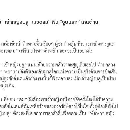
เคมี “เจ้าหญิงบลู-หมวดลม” ฟิน “จูบแรก” เกินต้าน
าวเข้มข้นน่าติดตามขึ้นเรื่อยๆ ผู้ชมต่างลุ้นกันว่า ภารกิจการดูแล
ง “หมวดลม” (ฟรีน-สโรชา จันทร์กิมฮะ) จะเป็นอย่างไร
 “เจ้าหญิงบลู” แน่น ด้วยความกลัวว่าจะสูญเสียเธอไป ท่ามกลาง
พยายามดึงตัวเองกลับมาสู่โลกแห่งความเป็นจริงด้วยการขีดเส้น
ูงศักดิ์ แต่แล้วกำแพงนั้นก็พังทลายลง เมื่อเจ้าหญิงบลูเป็นฝ่าย
ยุดเต้น
ี่ซ่อน “ลม” จึงต้องพาเจ้าหญิงหนีตายอีกครั้งโดยได้รับความ
ยในเสน่ห์อันเหลือร้ายขององครักษ์สาวไว้ในใจ ทั้งคู่ต้องลี้ภัยไป
าหญิงบลู” ต้องละทิ้งยศถาบรรดาศักดิ์ เพื่อกลายเป็น “พัดพา” หญิง