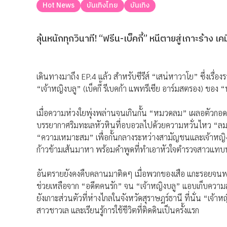
Hot News
บันเทิงไทย
บันเทิง
ลุ้นหนักทุกวินาที! “ฟรีน-เบ็คกี้” หนีตายสู่เกาะร้าง 
เดินทางมาถึง EP.4 แล้ว สำหรับซีรีส์ “เสน่หาวาโย” ซึ่งเรื่องร
“เจ้าหญิงบลู” (เบ็คกี้ รีเบคก้า แพทรีเซีย อาร์มสตรอง) ขอ
เมื่อความห่วงใยพุ่งพล่านจนเกินกั้น “หมวดลม” เผลอตัวกอด
บรรยากาศริมทะเลหัวหินที่อบอวลไปด้วยความหวั่นไหว “ลม” 
“ความเหมาะสม” เพื่อกั้นกลางระหว่างสามัญชนและเจ้าหญิงผู้ส
ก้าวข้ามเส้นมาหา พร้อมคำพูดที่ทำเอาหัวใจตำรวจสาวแทบห
อันตรายยังคงคืบคลานมาติดๆ เมื่อพวกของเสือ แกะรอยจนพบท
ช่วยเหลือจาก “อดีตคนรัก” จน “เจ้าหญิงบลู” แอบเก็บความสงสั
ยังเกาะส่วนตัวที่ห่างไกลในจังหวัดสุราษฎร์ธานี ที่นั่น “เจ้
สาวชาวเล และเรียนรู้การใช้ชีวิตที่ติดดินเป็นครั้งแรก