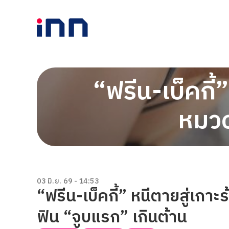
“ฟรีน-เบ็คกี้
หมวด
03 มิ.ย. 69 - 14:53
“ฟรีน-เบ็คกี้” หนีตายสู่เกา
ฟิน “จูบแรก” เกินต้าน