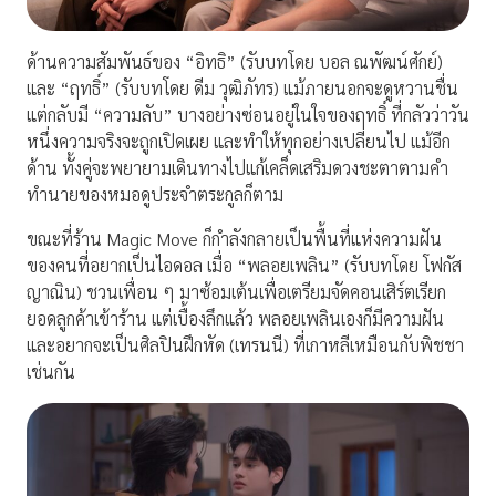
ด้านความสัมพันธ์ของ “อิทธิ” (รับบทโดย บอล ณพัฒน์ศักย์)
และ “ฤทธิ์” (รับบทโดย ดีม วุฒิภัทร) แม้ภายนอกจะดูหวานชื่น
แต่กลับมี “ความลับ” บางอย่างซ่อนอยู่ในใจของฤทธิ์ ที่กลัวว่าวัน
หนึ่งความจริงจะถูกเปิดเผย และทำให้ทุกอย่างเปลี่ยนไป แม้อีก
ด้าน ทั้งคู่จะพยายามเดินทางไปแก้เคล็ดเสริมดวงชะตาตามคำ
ทำนายของหมอดูประจำตระกูลก็ตาม
ขณะที่ร้าน Magic Move ก็กำลังกลายเป็นพื้นที่แห่งความฝัน
ของคนที่อยากเป็นไอดอล เมื่อ “พลอยเพลิน” (รับบทโดย โฟกัส
ญาณิน) ชวนเพื่อน ๆ มาซ้อมเต้นเพื่อเตรียมจัดคอนเสิร์ตเรียก
ยอดลูกค้าเข้าร้าน แต่เบื้องลึกแล้ว พลอยเพลินเองก็มีความฝัน
และอยากจะเป็นศิลปินฝึกหัด (เทรนนี) ที่เกาหลีเหมือนกับพิชชา
เช่นกัน