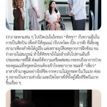
EP.6 จะพาแฟน ๆ ไปเปิดปมในใจของ “พิชชา” กับความฝันใน
การเป็นศิลปิน เพื่อทำให้คุณแม่ (รับบทโดย เปิ้ล ภารดี) ที่เลี้ยงดู
เขามาเพียงลำพังได้ภูมิใจ แต่เพราะอุบัติเหตุจากการฝึกซ้อม จน
ร่างกายไม่สมบูรณ์ ทำให้พิชชายังไม่กล้ากลับไปสานฝันที่
ประเทศเกาหลีใต้ ส่งผลให้ความเครียดสะสม กระทบถึงอาการป่วย
ของคุณแม่ที่ทรุดหนักจนต้องเข้าโรงพยาบาล ขณะที่ “เพียว”
อาสาเข้ามาดูแลอย่างใกล้ชิด จากความไม่ถูกชะตาในวันแรก ค่อย
ๆ กลายเป็นความห่วงใย และเปิดโอกาสให้ทั้งคู่ได้ใกล้ชิดกันมาก
ขึ้นเรื่อย ๆ