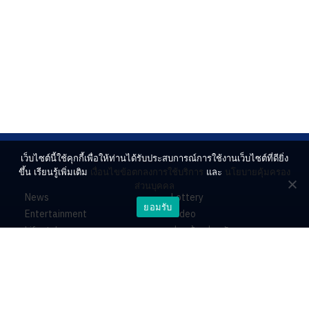
เว็บไซต์นี้ใช้คุกกี้เพื่อให้ท่านได้รับประสบการณ์การใช้งานเว็บไซต์ที่ดียิ่ง
ขึ้น เรียนรู้เพิ่มเติม
เงื่อนไขข้อตกลงการใช้บริการ
และ
นโยบายคุ้มครอง
ส่วนบุคคล
News
Lottery
ยอมรับ
Entertainment
Video
Lifestyle
ร่วมด้วยช่วยกัน
Horoscope
About