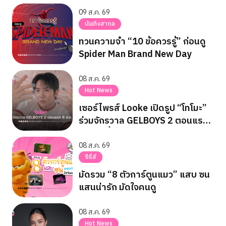
09 ส.ค. 69
บันเทิงสากล
ทวนความจำ “10 ข้อควรรู้” ก่อนดู
Spider Man Brand New Day
08 ส.ค. 69
Hot News
เซอร์ไพรส์ Looke เปิดรูป “โทโมะ”
ร่วมจักรวาล GELBOYS 2 ตอนแรก
8 ส.ค. นี้
08 ส.ค. 69
ซีรี่ส์
มัดรวม “8 ตัวการ์ตูนแมว” แสบ ซน
แสนน่ารัก มัดใจคนดู
08 ส.ค. 69
Hot News