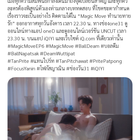
เมื่อทุกความสัมพันธ์กำลังเดินมาถึงจุดเปลี่ยนสำคัญ และทุกตัว
ละครต้องพิสูจน์ตัวเองท่ามกลางบททดสอบ ที่โชคชะตากำหนด
เรื่องราวจะเป็นอย่างไร ติดตามได้ใน “Magic Move ทำนายทาย
รัก” ออกอากาศทุกวันอังคาร เวลา 22.30 น. ทางช่องone31 ดู
ออนไลน์ทางแอป oneD และดูออนไลน์เวอร์ชัน UNCUT เวลา
23.30 น. บนแอป iQIYI และเว็บไซต์ iQ.com ที่เดียวเท่านั้น
#MagicMoveEP6 #MagicMove #BallDeam #บอลดีม
#BallNapatsak #DeamWuttipat
#TanPrite #แทนไปร์ท #TanPitchawat #PritePatpong
#FocusYanin #โฟกัสญาณิน #ช่องวัน31 #iQIYI