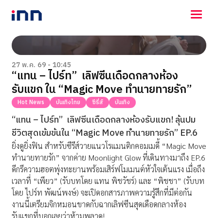
NEWS
ENTERTAINMENT
27 พ.ค. 69 - 10:45
“แทน – ไปร์ท” เลิฟซีนเดือดกลางห้อง
LIFESTYLE
รับแขก ใน “Magic Move ทำนายทายรัก”
HOROSCOPE
LOTTERY
Hot News
บันเทิงไทย
ซีรี่ส์
บันเทิง
VIDEO
“แทน – ไปร์ท” เลิฟซีนเดือดกลางห้องรับแขก! ลุ้นปม
ร่วมด้วยช่วยกัน
ชีวิตสุดเข้มข้นใน “Magic Move ทำนายทายรัก” EP.6
ยิ่งดูยิ่งฟิน สำหรับซีรีส์วายแนวโรแมนติกคอมเมดี้ “Magic Move
ทำนายทายรัก” จากค่าย Moonlight Glow ที่เดินทางมาถึง EP.6
ดีกรีความฮอตพุ่งทะยานพร้อมเสิร์ฟโมเมนต์หัวใจเต้นแรง เมื่อถึง
เวลาที่ “เพียว” (รับบทโดย แทน พิชวัชร์) และ “พิชชา” (รับบท
โดย ไปร์ท พัฒน์พงษ์) จะเปิดอกสารภาพความรู้สึกที่มีต่อกัน
งานนี้เตรียมจิกหมอนขาดกับฉากเลิฟซีนสุดเดือดกลางห้อง
รับแขกที่บอกเลยว่าห้ามพลาด!