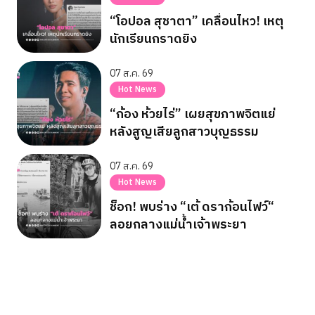
“โอปอล สุชาตา” เคลื่อนไหว! เหตุ
นักเรียนกราดยิง
07 ส.ค. 69
Hot News
“ก้อง ห้วยไร่” เผยสุขภาพจิตแย่
หลังสูญเสียลูกสาวบุญธรรม
07 ส.ค. 69
Hot News
ช็อก! พบร่าง “เต้ ดราก้อนไฟว์“
ลอยกลางแม่น้ำเจ้าพระยา