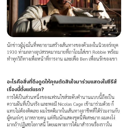
นักข่าวผู้มุ่งมั่นที่พยายามสร้างเส้นทางของตัวเองในนิวยอร์กยุค
1930 ท่ามกลางอุปสรรคมากมายที่ถาโถมใส่เขา Robbie พร้อม
ทำทุกวิถีทางเพื่อหน้าที่การงาน และเพื่อ Ben เพื่อนรักของเขา
อะไรคือสิ่งที่ดึงดูดให้คุณตัดสินใจมาร่วมแสดงในซีรีส์
เรื่องนี้ตั้งแต่แรก
?
การได้เป็นส่วนหนึ่งของแฟรนไชส์ระดับตำนานแบบนี้ถือเป็น
ความฝันที่เป็นจริง และพอมี Nicolas Cage เข้ามาร่วมด้วย ก็
แทบไม่ต้องคิดเลย ผมโชคดีมากในเส้นทางอาชีพที่ได้ร่วมงานกับ
ผู้คนเจ๋งๆ มาหลายคน แต่ทีมนักแสดงชุดนี้พิเศษมาก ผมคงโง่
มากถ้าปฏิเสธโอกาสนี้ โดยเฉพาะการได้มาสำรวจเรื่องราวใน