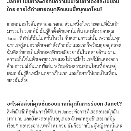
Janet เป็นตัวละครที่มีความมั่นใจในตัวเองและไม่ยอม
ใคร การได้ถ่ายทอดบุคลิกแบบนี้สนุกแค่ไหน?
เธอสอนอะไรฉันหลายอย่างเลย ส่วนหนึ่งก็เพราะตอนที่ฉันเข้า
มาร่วมโปรเจกต์นี้ ฉันรู้สึกตั้งตัวแทบไม่ทัน และต้องขอบคุณ
Janet ที่ทำให้ฉันไม่หวั่นไหวไปกับสถานการณ์นั้น เพราะในทุก
ฉากเธอรู้เสมอว่าตัวเองกำลังทำอะไร และเธอก็พร้อมลุยอยู่ตลอด
ฉันคิดว่าเธอเป็นตัวละครที่ช่วยเยียวยาฉันในหลายด้าน ผ่าน
ความมั่นใจในตัวเองของเธอ และไม่ว่าเมื่อไร เธอก็มักแสดงออก
ด้วยอารมณ์ขันแบบขี้เล่น พร้อมด้วยความอ่อนโยนที่ซ่อนอยู่
เสมอ ฉันรู้สึกเหมือนอยากเป็นเธอ และก็อยากให้เธอเป็นเพื่อน
ของฉันด้วย
อะไรคือสิ่งที่คุณชื่นชอบมากที่สุดในการรับบท
Janet?
สิ่งที่ฉันรักที่สุดในการได้รับบท Janet คือการที่เธอสอนอะไรฉัน
มากมาย และยังคงสอนฉันอยู่เสมอ ฉันตกหลุมรักเธอมากขึ้น
เรื่อยๆ ก่อนจะอ่านบททั้งหมดจบ ฉันก็อยากเป็นผู้หญิงคนนี้และ