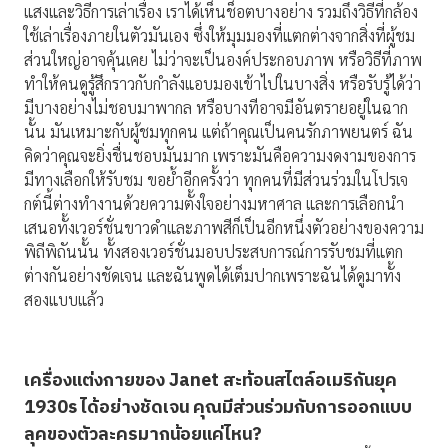
แสงและวิธีการเล่าเรื่อง เราได้เห็นช็อตบางอย่าง รวมถึงวิธีที่กล้อง
ใช้เล่าเรื่องภายในตัวมันเอง ซึ่งให้มุมมองที่แตกต่างจากสิ่งที่ผู้ชม
ส่วนใหญ่อาจคุ้นเคย ไม่ว่าจะเป็นองค์ประกอบภาพ หรือวิธีที่ภาพ
ทำให้คนดูรู้สึกราวกับกำลังแอบมองเข้าไปในบางสิ่ง หรือรับรู้ได้ว่า
มีบางอย่างไม่ชอบมาพากล หรือบางทีอาจมีอันตรายอยู่ในฉาก
นั้น มันเหมาะกับผู้ชมทุกคน แต่ถ้าคุณเป็นคนรักภาพยนตร์ ฉัน
คิดว่าคุณจะยิ่งชื่นชอบมันมาก เพราะมันคือความงดงามของการ
มีทางเลือกให้รับชม ขอย้ำอีกครั้งว่า ทุกคนที่มีส่วนร่วมในโปรเจ
กต์นี้ต่างทำงานด้วยความตั้งใจอย่างมหาศาล และการเลือกนำ
เสนอทั้งเวอร์ชั่นขาวดำและภาพสีก็เป็นอีกหนึ่งตัวอย่างของความ
พิถีพิถันนั้น ทั้งสองเวอร์ชั่นมอบประสบการณ์การรับชมที่แตก
ต่างกันอย่างชัดเจน และฉันพูดได้เต็มปากเพราะฉันได้ดูมาทั้ง
สองแบบแล้ว
เครื่องแต่งกายของ
Janet สะท้อนสไตล์อเมริกันยุค
1930s ได้อย่างชัดเจน คุณมีส่วนร่วมกับการออกแบบ
ลุคของตัวละครมากน้อยแค่ไหน?