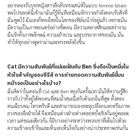
อยากลองรับบทหญิงสาวลึกลับทรงเสน่ห์ในแบบ femme fatale
พอโปรเจกต์นี้เข้ามาฉันก็รู้ทันทีเหมือนจักรวาลกำลังตอบรับสิ่งที่
ฉันพูดไว้ ฉันเองก็หลงใหลในโลกของฟิล์มนัวร์อยู่แล้ว เพราะมัน
มีความเป็นภาพยนตร์อย่างชัดเจน มีความคลาสสิกและสง่างาม
ฉันรักทั้งภาพลักษณ์ ความเย้ายวน และบรรยากาศของมัน มัน
ทำให้ทุกอย่างดูดราม่าและทรงพลังยิ่งขึ้น
Cat มีความสัมพันธ์ที่แน่นแฟ้นกับ Ben ซึ่งถือเป็นหนึ่งใน
หัวใจสำคัญของซีรีส์ การถ่ายทอดความสัมพันธ์นี้บน
หน้าจอเป็นอย่างไรบ้าง?
ฉันคิดว่าในตอนที่ Cat และ Ben พบกันครั้งแรก มันให้ความรู้สึก
ราวกับว่าทั้งคู่ได้พบคนที่สมน้ำสมเนื้อกับตัวเองในที่สุด ทั้งสอง
คนเฉียบคม ไหวพริบดี และสามารถมองทะลุเปลือกนอกหรือภาพ
ลวงของอีกฝ่ายได้ จึงเหมือนต่างฝ่ายต่างคอยหยั่งเชิงกันอยู่ตลอด
เวลา แต่ขณะเดียวกัน ก็มีบางอย่างระหว่างพวกเขาที่เต็มไปด้วย
ความเข้าอกเข้าใจและเห็นอกเห็นใจกันอย่างน่าประหลาดเช่นกัน