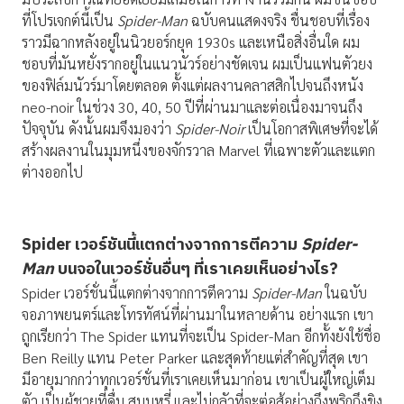
ที่โปรเจกต์นี้เป็น
Spider-Man
ฉบับคนแสดงจริง ชื่นชอบที่เรื่อง
ราวมีฉากหลังอยู่ในนิวยอร์กยุค 1930s และเหนือสิ่งอื่นใด ผม
ชอบที่มันหยั่งรากอยู่ในแนวนัวร์อย่างชัดเจน ผมเป็นแฟนตัวยง
ของฟิล์มนัวร์มาโดยตลอด ตั้งแต่ผลงานคลาสสิกไปจนถึงหนัง
neo-noir ในช่วง 30, 40, 50 ปีที่ผ่านมาและต่อเนื่องมาจนถึง
ปัจจุบัน ดังนั้นผมจึงมองว่า
Spider-Noir
เป็นโอกาสพิเศษที่จะได้
สร้างผลงานในมุมหนึ่งของจักรวาล Marvel ที่เฉพาะตัวและแตก
ต่างออกไป
Spider
เวอร์ชันนี้แตกต่างจากการตีความ
Spider-
Man
บนจอในเวอร์ชั่นอื่นๆ ที่เราเคยเห็นอย่างไร
?
Spider เวอร์ชั่นนี้แตกต่างจากการตีความ
Spider-Man
ในฉบับ
จอภาพยนตร์และโทรทัศน์ที่ผ่านมาในหลายด้าน อย่างแรก เขา
ถูกเรียกว่า The Spider แทนที่จะเป็น Spider-Man อีกทั้งยังใช้ชื่อ
Ben Reilly แทน Peter Parker และสุดท้ายแต่สำคัญที่สุด เขา
มีอายุมากกว่าทุกเวอร์ชั่นที่เราเคยเห็นมาก่อน เขาเป็นผู้ใหญ่เต็ม
ตัว เป็นผู้ชายที่ดื่ม สูบบุหรี่ และไม่กลัวที่จะต่อสู้อย่างถึงพริกถึงขิง