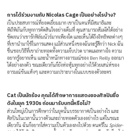
การได้ร่วมงานกับ
Nicolas Cage เป็นอย่างไรบ้าง?
เป็นประสบการณ์ที่ยอดเยี่ยมมาก เขาเป็นคนที่มีสมาธิและ
พิถีพิถันกับทุกการตัดสินใจอย่างเต็มที่ คุณสามารถสัมผัสได้อย่าง
ชัดเจนว่าเขารักฟิล์มนัวร์มากเพียงใด และเห็นได้ถึงอิทธิพลต่างๆ
ที่เขานำมาใช้ในการแสดง แม้ส่วนหนึ่งของฉันจะรู้สึกว่า Nick ฉัน
ชื่นชอบวิธีที่เขาถ่ายทอดทั้งความเจ็บปวด บาดแผลทางใจ ความ
อยากรู้อยากเห็น และน้ำหนักทางอารมณ์ของ Ben Reilly ออกมา
ได้อย่างลงตัว ขณะเดียวกันก็ยังห่อหุ้มทุกอย่างไว้ด้วยเสน่ห์ของ
อารมณ์ขันแห้งๆ และความเปราะบางในแบบของตัวละคร
Cat เป็นนักร้อง คุณได้ศึกษาการแสดงของศิลปินชื่อ
ดังในยุค 1930s ก่อนมารับบทนี้หรือไม่?
ส่วนใหญ่เป็นการศึกษาว่าในยุคนั้นบรรยากาศเป็นอย่างไร และ
ศิลปินในเวลานั้นวางตัวและถ่ายทอดตัวเองอย่างไร แต่ในขณะ
เดียวกัน ฉันก็อยากใส่ความเป็นตัวเองลงไปด้วย ดนตรีใน
Spider-