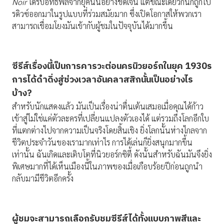
Noir
ได้รับอิทธิพลจากยุคนั้นอย่างชัดเจน แต่ขณะเดียวกันก็ถูกโป
รดิวซ์ออกมาในรูปแบบที่ร่วมสมัยมาก ซึ่งเปิดโอกาสให้พวกเรา
สามารถเชื่อมโยงมันเข้ากับผู้ชมในปัจจุบันได้มากขึ้น
ซีรีส์เรื่องนี้เป็นการคารวะต่อนครนิวยอร์กในยุค 1930
s
การได้ดำดิ่งสู่ช่วงเวลาอันคลาสสิกนั้นเป็นอย่างไร
บ้าง?
สำหรับนักแสดงแล้ว มันเป็นเรื่องน่าตื่นเต้นเสมอเมื่อคุณได้ก้าว
เข้าสู่ไม่ใช่แค่ตัวละครที่เปลี่ยนแปลงตัวเองได้ แต่รวมถึงโลกอีกใบ
ที่แตกต่างไปจากความเป็นจริงโดยสิ้นเชิง ยิ่งโลกนั้นห่างไกลจาก
ชีวิตประจำวันของเรามากเท่าไร การได้เล่นก็ยิ่งสนุกมากขึ้น
เท่านั้น ฉันเกิดและเติบโตที่นิวยอร์กซิตี้ ดังนั้นสำหรับฉันมันจึงยิ่ง
พิเศษมากที่ได้เห็นเมืองนี้ในภาพของเมื่อเกือบร้อยปีก่อนถูกนำ
กลับมามีชีวิตอีกครั้ง
ผู้ชมจะสามารถเลือกรับชมซีรีส์ได้ทั้งแบบภาพสีและ