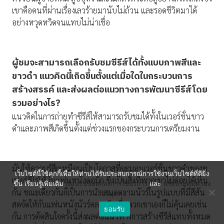
เขาคือคนที่ผ่านเรื่องเลวร้ายมานับไม่ถ้วน และรอดชีวิตมาได้
อย่างหวุดหวิดจนแทบไม่น่าเชื่อ
ผู้ชมจะสามารถเลือกรับชมซีรีส์ได้ทั้งแบบภาพสีและ
ขาวดำ แนวคิดนี้เกิดขึ้นตั้งแต่เมื่อใดในกระบวนการ
สร้างสรรค์ และส่งผลต่อแนวทางการพัฒนาซีรีส์โดย
รวมอย่างไร
?
แนวคิดในการถ่ายทำซีรีส์ให้สามารถรับชมได้ทั้งในเวอร์ชั่นขาว
ดำและภาพสีเกิดขึ้นตั้งแต่ช่วงแรกของกระบวนการเตรียมงาน
มันให้ความรู้สึกเหมือนเป็นโอกาสที่จะมอบเวอร์ชั่นขาวดำของซู
เว็บไซต์นี้ใช้คุกกี้เพื่อให้ท่านได้รับประสบการณ์การใช้งานเว็บไซต์ที่ดียิ่ง
เปอร์ฮีโร่ให้กับแฟนหนังคอมิก ซึ่งเป็นสิ่งที่พวกเขาไม่ค่อยได้เห็น
ขึ้น เรียนรู้เพิ่มเติม
เงื่อนไขข้อตกลงการใช้บริการ
และ
นโยบายคุ้มครอง
กัน ขณะเดียวกันก็เป็นการนำเสนอความนัวร์ในรูปแบบที่มีสีสัน
ส่วนบุคคล
สดจัดให้กับแฟนหนังนัวร์คลาสสิก ซึ่งพวกเขาเองก็ไม่คุ้นเคยเช่น
ยอมรับ
กัน การตัดสินใจครั้งนี้ส่งผลต่อแนวทางการสร้างซีรีส์แทบทั้งหมด