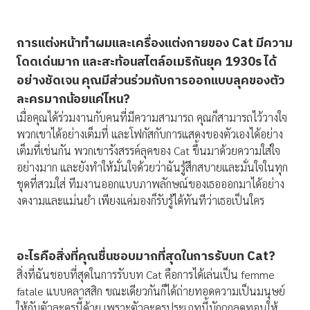
การแต่งหน้าทำผมและเครื่องแต่งกายของ
Cat มีความ
โดดเด่นมาก และสะท้อนสไตล์อเมริกันยุค 1930s ได้
อย่างชัดเจน คุณมีส่วนร่วมกับการออกแบบลุคของตัว
ละครมากน้อยแค่ไหน?
เมื่อคุณได้ร่วมงานกับคนที่มีความสามารถ คุณก็สามารถไว้วางใจ
พวกเขาได้อย่างเต็มที่ และโฟกัสกับการแสดงของตัวเองได้อย่าง
เต็มที่เช่นกัน พวกเขารังสรรค์ลุคของ Cat ขึ้นมาด้วยความใส่ใจ
อย่างมาก และยังทำให้มั่นใจด้วยว่าฉันรู้สึกสบายและมั่นใจในทุก
ชุดที่สวมใส่ ทีมงานออกแบบภาพลักษณ์ของเธอออกมาได้อย่าง
งดงามและแม่นยำ เพียงแค่มองก็รับรู้ได้ทันทีว่าเธอเป็นใคร
อะไรคือสิ่งที่คุณชื่นชอบมากที่สุดในการรับบท
Cat?
สิ่งที่ฉันชอบที่สุดในการรับบท Cat คือการได้เล่นเป็น femme
fatale แบบคลาสสิก ขณะเดียวกันก็ได้ถ่ายทอดความเป็นมนุษย์
ให้กับตัวละครนี้ด้วย เพราะตัวละครประเภทนี้มักถูกลดทอนให้