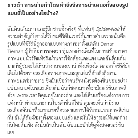
ขาวดำ การถ่ายทำโดยคำนึงถึงการนำเสนอทั้งสองรูป
แบบนี้เป็นอย่างไรบ้าง
?
ฉันตื่นเต้นมาก และรู้สึกซาบซึ้งจริงๆ ที่แฟนๆ
Spider-Noir
ให้
ความสำคัญกับการได้รับชมซีรีส์ในเวอร์ชั่นขาวดำ เพราะนั่นคือ
รูปแบบที่ซีรีส์นี้ถูกออกแบบทางภาพมาตั้งแต่ต้น Darran
Tiernan ผู้กำกับภาพของเรา ทุ่มเทอย่างเต็มที่ในการสร้างภาษา
ภาพแบบนัวร์ที่แท้จริงผ่านการใช้กล้องและแสง และฉันตื่นเต้น
มากที่ผู้ชมจะได้เห็นว่างานของเขาน่าทึ่งเพียงใด ตลอดทั้งซีรีส์ยัง
เต็มไปด้วยรายละเอียดทางภาพและลูกเล่นที่อ้างอิงถึงงาน
ภาพยนตร์มากมาย ซึ่งฉันเชื่อว่าคนรักหนังจะต้องชื่นชอบอย่าง
แน่นอน แต่ในขณะเดียวกัน ฉันก็ชอบมากที่เรามีเวอร์ชั่นภาพสี
ด้วย เพราะเวลาที่คุณอยู่ในกองถ่ายและได้เห็นเครื่องแต่งกาย การ
แต่งหน้าทำผมและงานโปรดักชั่นดีไซน์ คุณจะเห็นว่ามีราย
ละเอียดอันน่าทึ่งมากมายที่ควรค่าแก่การได้รับชมแบบภาพสีเช่น
กัน ฉันได้สัมผัสมาทั้งสองแบบแล้ว และมันให้อารมณ์ที่แตกต่าง
กันโดยสิ้นเชิง ดังนั้นถ้าเป็นฉัน ฉันแนะนำให้ดูทั้งสองเวอร์ชั่น
เลย