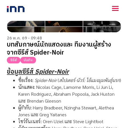
NEWS
ENTERTAINMENT
26 พ.ค. 69 - 09:48
บทสัมภาษณ์นักแสดงและ ทีมงานผู้สร้าง
LIFESTYLE
จากซีรีส์ Spider-Noir
HOROSCOPE
LOTTERY
ซีรี่ส์
บันเทิง
VIDEO
ข้อมูลซีรีส์
Spider-Noir
ร่วมด้วยช่วยกัน
ชื่อเรื่อง:
Spider-Noir
(
สไปเดอร์-นัวร์: ไอ้แมงมุมพันธุ์นรก
)
นักแสดง
:
Nicolas Cage, Lamorne Morris, Li Jun Li,
Karen Rodriguez, Abraham Popoola, Jack Huston
และ Brendan Gleeson
ผู้กำกับ
:
Harry Bradbeer, Nzingha Stewart, Alethea
Jones และ Greg Yaitanes
โชว์รันเนอร์:
Oren Uziel และ Steve Lightfoot