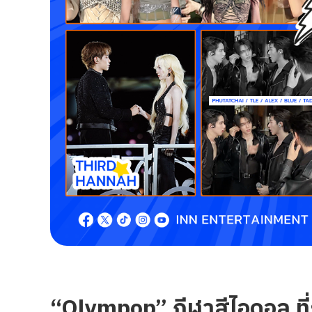
“Olympop” กีฬาสีไอดอล ที่