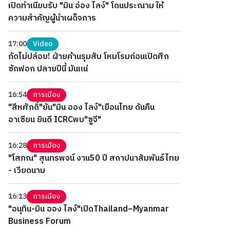
เปิดทำเนียบรับ "มิน อ่อง ไลง์" โดนประณาม ให้
ความสำคัญผู้นำเผด็จการ
17:00
Video
กัดไม่ปล่อย! ฝ่ายค้านรุมสับ โหมโรมก่อนเปิดศึก
ซักฟอก ปลายปีนี้ มันแน่
16:54
การเมือง
"สีหศักดิ์"ยัน"มิน ออง ไลง์"เยือนไทย ดันคืน
อาเซียน ยินดี ICRCพบ"ซูจี"
16:28
การเมือง
"โสภณ" สุนทรพจน์ งาน50 ปี สถาปนาสัมพันธ์ไทย
- เวียดนาม
16:13
การเมือง
"อนุทิน-มิน ออง ไลง์"เปิดThailand–Myanmar
Business Forum