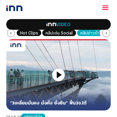
VIDEO
NEWS
ณ์พิเศษ
Hot Clips
คลิปเด่น Social
คลิปข่าวทั่วไป
คลิ
ENTERTAINMENT
LIFESTYLE
HOROSCOPE
LOTTERY
VIDEO
ร่วมด้วยช่วยกัน
04 ก.พ. 64
คลิปข่าวทั่วไป