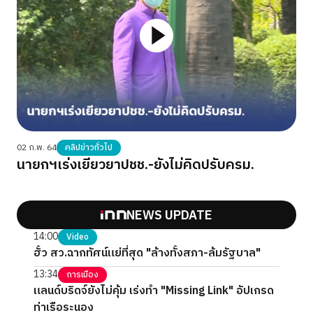
02 ก.พ. 64
คลิปข่าวทั่วไป
นายกฯเร่งเยียวยาปชช.-ยังไม่คิดปรับครม.
NEWS UPDATE
14:00
Video
ฮั้ว สว.ฉากทัศน์แย่ที่สุด "ล้างทั้งสภา-ล้มรัฐบาล"
13:34
การเมือง
แลนด์บริดจ์ยังไม่คุ้ม เร่งทำ "Missing Link" อัปเกรด
ท่าเรือระนอง