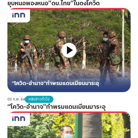
ยุบหนอพองหนอ”ดบ.ไทย”ในดงโควิด
03 ก.พ. 64
คลิปข่าวทั่วไป
“โควิด-อำนาจ”ทำพรมแดนเมียนมาระอุ