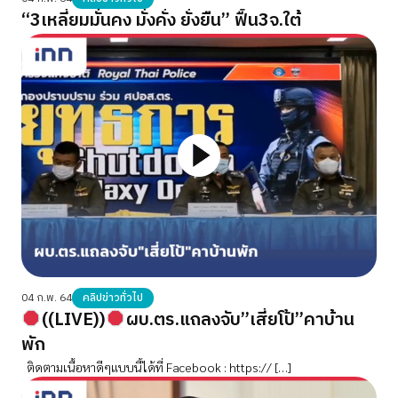
“3เหลี่ยมมั่นคง มั่งคั่ง ยั่งยืน” ฟื้น3จ.ใต้
04 ก.พ. 64
คลิปข่าวทั่วไป
((LIVE))
ผบ.ตร.แถลงจับ”เสี่ยโป้”คาบ้าน
พัก
ติดตามเนื้อหาดีๆแบบนี้ได้ที่ Facebook : https:// […]