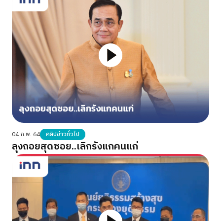
04 ก.พ. 64
คลิปข่าวทั่วไป
ลุงถอยสุดซอย..เลิกรังแกคนแก่