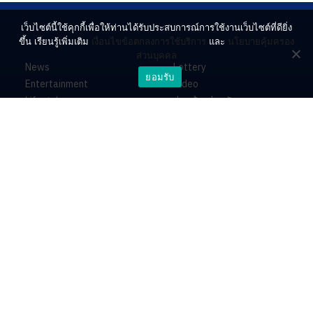
เว็บไซต์นี้ใช้คุกกี้เพื่อให้ท่านได้รับประสบการณ์การใช้งานเว็บไซต์ที่ดียิ่ง
ขึ้น เรียนรู้เพิ่มเติม
เงื่อนไขข้อตกลงการใช้บริการ
และ
นโยบายคุ้มครอง
ส่วนบุคคล
News
Lottery
ยอมรับ
Entertainment
Video
Lifestyle
ร่วมด้วยช่วยกัน
Horoscope
About
Contact
PR by Dataxet