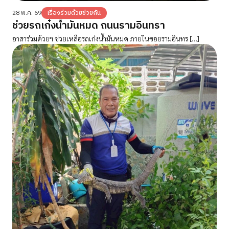
28 พ.ค. 69
เรื่องร่วมด้วยช่วยกัน
ช่วยรถเก๋งน้ำมันหมด ถนนรามอินทรา
อาสาร่วมด้วยฯ ช่วยเหลือรถเก๋งน้ำมันหมด ภายในซอยรามอินทร […]