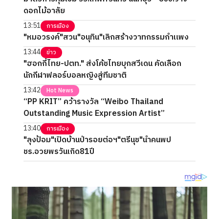
ดอกไม้อาลัย
13:51
การเมือง
"หมอวรงค์"สวน"อนุทิน"เลิกสร้างวาทกรรมกำแพง
13:44
ข่าว
"ฮอกกี้ไทย-ปตท." ส่งโค้ชไทยบุกสวีเดน คัดเลือก
นักกีฬาฟลอร์บอลหญิงสู่ทีมชาติ
13:42
Hot News
“PP KRIT” คว้ารางวัล “Weibo Thailand
Outstanding Music Expression Artist”
13:40
การเมือง
"ลุงป้อม"เปิดบ้านป่ารอยต่อฯ"ตรีนุช"นำคนพป
ชร.อวยพรวันเกิด81ปี