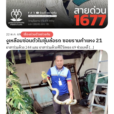
22 พ.ค. 69
เรื่องร่วมด้วยช่วยกัน
งูเหลือมซ่อนตัวในซุ้มล้อรถ ซอยรามคำแหง 21
อาสาร่วมด้วย 244 และ อาสาร่วมด้วยซีบีวังทอง 69 ช่วยเหลื […]