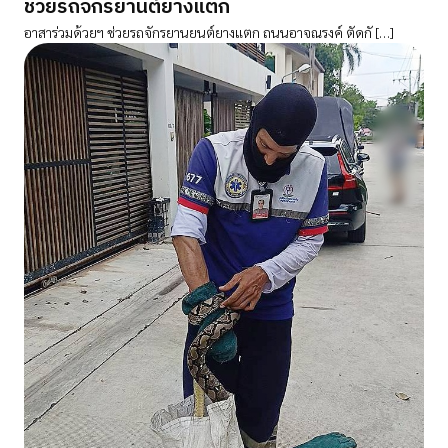
ช่วยรถจักรยานต์ยางแตก
อาสาร่วมด้วยฯ ช่วยรถจักรยานยนต์ยางแตก ถนนอาจณรงค์ ตัดกั […]