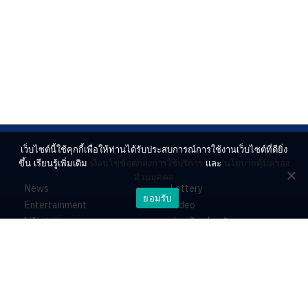
เว็บไซต์นี้ใช้คุกกี้เพื่อให้ท่านได้รับประสบการณ์การใช้งานเว็บไซต์ที่ดียิ่ง
ขึ้น เรียนรู้เพิ่มเติม
เงื่อนไขข้อตกลงการใช้บริการ
และ
นโยบายคุ้มครอง
ส่วนบุคคล
News
Lottery
ยอมรับ
Entertainment
Video
Lifestyle
ร่วมด้วยช่วยกัน
Horoscope
About
Contact