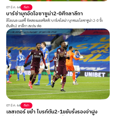
07 มี.ค. 64
กีฬา
บาร์ซ่าบุกอัดโอซาซูน่า2-0ศึกลาลีกา
ลิโอเนล เมสซี่ จัดสองแอสซิสต์! บาร์เซโลน่า บุกชนะโอซาซูน่า 2-0 รั้ง
อันดับ2 ลาลีกา สเปน ต่อ
07 มี.ค. 64
กีฬา
เลสเตอร์ ขย้ำ ไบรท์ตัน2-1ขยับรั้งรองจ่าฝูง