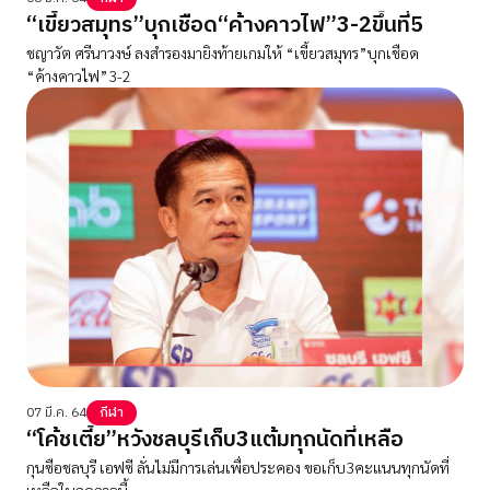
“เขี้ยวสมุทร”บุกเชือด“ค้างคาวไฟ”3-2ขึ้นที่5
ชญาวัต ศรีนาวงษ์ ลงสำรองมายิงท้ายเกมให้ “เขี้ยวสมุทร”บุกเชือด
“ค้างคาวไฟ”3-2
07 มี.ค. 64
กีฬา
“โค้ชเตี้ย”หวังชลบุรีเก็บ3แต้มทุกนัดที่เหลือ
กุนซือชลบุรี เอฟซี ลั่นไม่มีการเล่นเพื่อประคอง ขอเก็บ3คะแนนทุกนัดที่
เหลือในฤดูกาลนี้