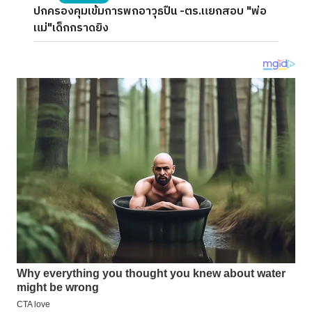
ปกครองคุมเข้มการพกอาวุธปืน -ตร.แยกสอบ "พ่อ
แม่"เด็กกราดยิง