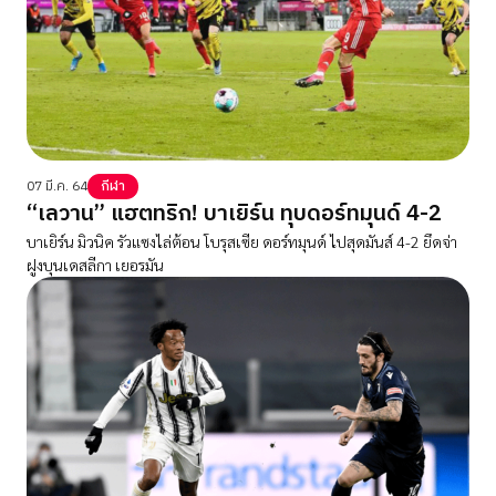
07 มี.ค. 64
กีฬา
“เลวาน” แฮตทริก! บาเยิร์น ทุบดอร์ทมุนด์ 4-2
บาเยิร์น มิวนิค รัวแซงไล่ต้อน โบรุสเซีย ดอร์ทมุนด์ ไปสุดมันส์ 4-2 ยึดจ่า
ฝูงบุนเดสลีกา เยอรมัน