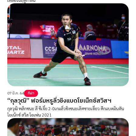
07 มี.ค. 64
กีฬา
“กุลวุฒิ” ฟอร์มหรูลิ่วชิงแบดโยเน็กซ์สวิสฯ
กุลวุฒิ พลิกชนะ ลี ซีเจี๋ย 2-0เกมลิ่วชิงชนะเลิศชายเดี่ยว ศึกแบดมินตัน
โยเน็กซ์ สวิส โอเพ่น 2021