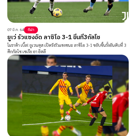
07 มี.ค. 64
กีฬา
ยูเว่ รัวแซงอัด ลาซิโอ 3-1 ขึ้นที่3กัลโช
โมราต้า เบิ้ล! ยูเวนตุส เปิดรังรัวแซงชนะ ลาซิโอ 3-1 ขยับขึ้นรั้งอันดับที่ 3
ศึกกัลโช เซเรีย อา อิตลี