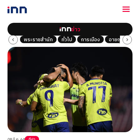
ข่าว
NEWS
Tech
พระราชสำนัก
ทั่วไป
การเมือง
อาชญากรรม
ENTERTAINMENT
LIFESTYLE
HOROSCOPE
LOTTERY
VIDEO
ร่วมด้วยช่วยกัน
08 มี.ค. 64
กีฬา