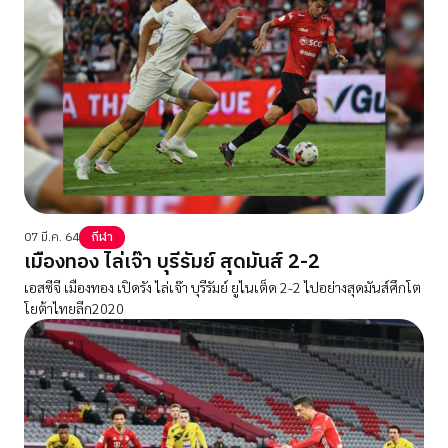
07 มี.ค. 64
กีฬา
เมืองทอง ไล่เจ๊า บุรีรัมย์ สุดมันส์ 2-2
เอสซีจี เมืองทอง เปิดรัง ไล่เจ๊า บุรีรัมย์ ยูไนเต็ด 2-2 ไปอย่างสุดมันส์ศึกโต
โยต้าไทยลีก2020