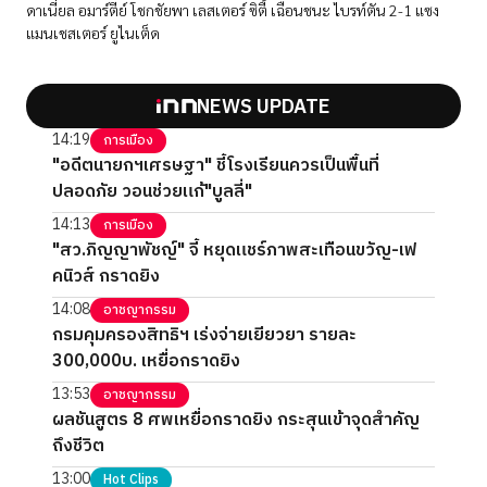
ดาเนี่ยล อมาร์ตีย์ โชกชัยพา เลสเตอร์ ซิตี้ เฉือนชนะ ไบรท์ตัน 2-1 แซง
แมนเชสเตอร์ ยูไนเต็ด
NEWS UPDATE
14:19
การเมือง
"อดีตนายกฯเศรษฐา" ชี้โรงเรียนควรเป็นพื้นที่
ปลอดภัย วอนช่วยแก้"บูลลี่"
14:13
การเมือง
"สว.ภิญญาพัชญ์" จี้ หยุดแชร์ภาพสะเทือนขวัญ-เฟ
คนิวส์ กราดยิง
14:08
อาชญากรรม
กรมคุมครองสิทธิฯ เร่งจ่ายเยียวยา รายละ
300,000บ. เหยื่อกราดยิง
13:53
อาชญากรรม
ผลชันสูตร 8 ศพเหยื่อกราดยิง กระสุนเข้าจุดสำคัญ
ถึงชีวิต
13:00
Hot Clips