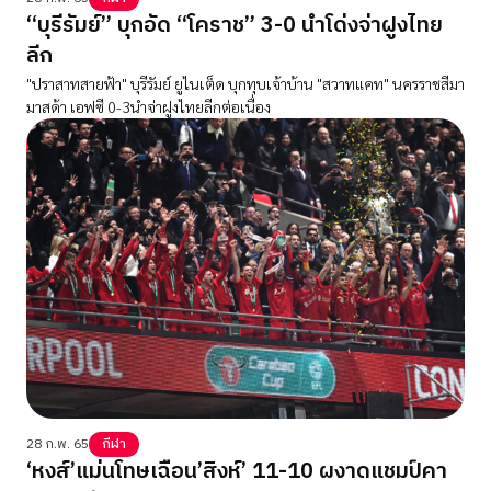
“บุรีรัมย์” บุกอัด “โคราช” 3-0 นำโด่งจ่าฝูงไทย
ลีก
"ปราสาทสายฟ้า" บุรีรัมย์ ยูไนเต็ด บุกทุบเจ้าบ้าน "สวาทแคท" นครราชสีมา
มาสด้า เอฟซี 0-3นำจ่าฝูงไทยลีกต่อเนื่อง
28 ก.พ. 65
กีฬา
‘หงส์’แม่นโทษเฉือน’สิงห์’ 11-10 ผงาดแชมป์คา