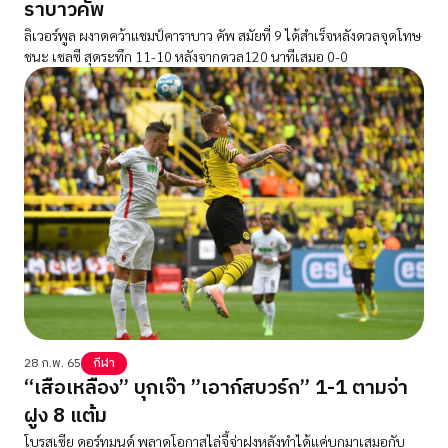
ราบาวคัพ
ลิเวอร์พูล ผงาดคว้าแชมป์คาราบาว คัพ สมัยที่ 9 ได้สำเร็จหลังดวลจุดโทษ
ชนะ เชลซี สุดระทึก 11-10 หลังจากดวล120 นาทีเสมอ 0-0
28 ก.พ. 65
กีฬา
“เสือเหลือง” บุกเจ๊า ”เอาก์สบวร์ก” 1-1 ตามจ่า
ฝูง 8 แต้ม
โบรุสเซีย ดอร์ทมุนด์ พลาดโอกาสไล่จี้จ่าฝูงหลังทำได้แค่บุกมาเสมอกับ