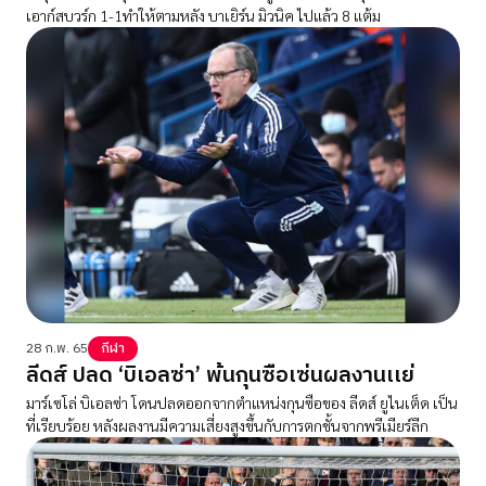
เอาก์สบวร์ก 1-1ทำให้ตามหลัง บาเยิร์น มิวนิค ไปแล้ว 8 แต้ม
28 ก.พ. 65
กีฬา
ลีดส์ ปลด ‘บิเอลซ่า’ พ้นกุนซือเซ่นผลงานเเย่
มาร์เซโล่ บิเอลซ่า โดนปลดออกจากตำแหน่งกุนซือของ ลีดส์ ยูไนเต็ด เป็น
ที่เรียบร้อย หลังผลงานมีความเสี่ยงสูงขึ้นกับการตกชั้นจากพรีเมียร์ลีก