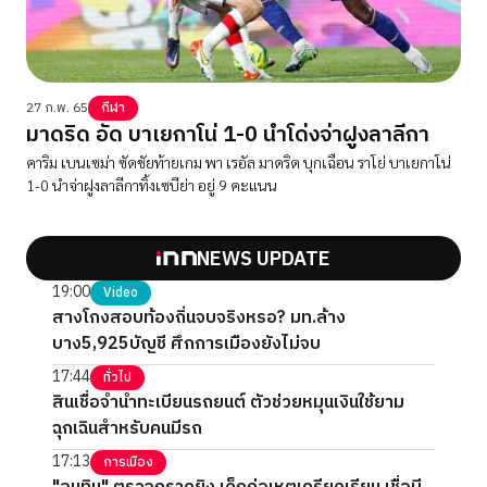
27 ก.พ. 65
กีฬา
มาดริด อัด บาเยกาโน่ 1-0 นำโด่งจ่าฝูงลาลีกา
คาริม เบนเซม่า ซัดชัยท้ายเกม พา เรอัล มาดริด บุกเฉือน ราโย่ บาเยกาโน่
1-0 นำจ่าฝูงลาลีกาทิ้งเซบีย่า อยู่ 9 คะแนน
NEWS UPDATE
19:00
Video
สางโกงสอบท้องถิ่นจบจริงหรอ? มท.ล้าง
บาง5,925บัญชี ศึกการเมืองยังไม่จบ
17:44
ทั่วไป
สินเชื่อจำนำทะเบียนรถยนต์ ตัวช่วยหมุนเงินใช้ยาม
ฉุกเฉินสำหรับคนมีรถ
17:13
การเมือง