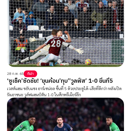
28 ก.พ. 65
กีฬา
‘ซูเช็ค’ซัดชัย! ‘ขุนค้อน’ทุบ”วูลฟ์ส’ 1-0 ขึ้นที่5
เวสต์แฮม ขยับแซง อาร์เซน่อล ขึ้นที่ 5 ด้วยประตูได้-เสียที่ดีกว่า หลังเปิด
รังเอาชนะ วูล์ฟแฮมป์ตัน 1-0 ในศึกพรีเมียร์ลีก