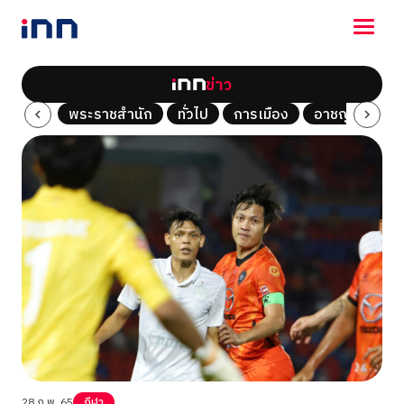
ข่าว
NEWS
Tech
พระราชสำนัก
ทั่วไป
การเมือง
อาชญากรรม
ENTERTAINMENT
LIFESTYLE
HOROSCOPE
LOTTERY
VIDEO
ร่วมด้วยช่วยกัน
28 ก.พ. 65
กีฬา