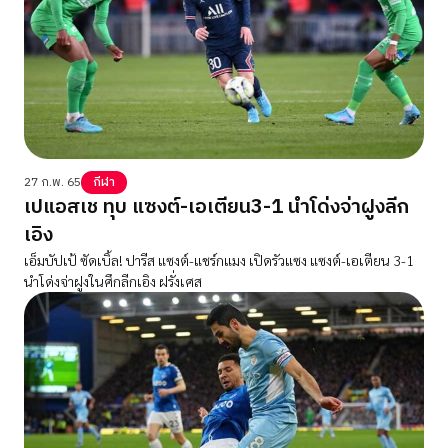
27 ก.พ. 65
กีฬา
เปแอสเช ทุบ แซงต์-เอเตียน3-1 นำโด่งจ่าฝูงลีก
เอิง
เอ็มบัปเป้ ซัดเบิ้ล! ปารีส แซงต์-แชร์กแมง เปิดรัวแซง แซงต์-เอเตียน 3-1
นำโด่งจ่าฝูงในศึกลีกเอิง ฝรั่งเศส