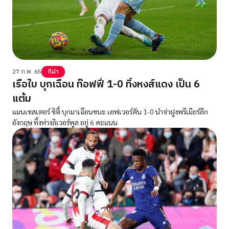
27 ก.พ. 65
กีฬา
เรือใบ บุกเฉือน ท๊อฟฟี่ 1-0 ทิ้งหงส์แดง เป็น 6
แต้ม
แมนเชสเตอร์ ซิตี้ บุกมาเฉือนชนะ เอฟเวอร์ตัน 1-0 นำจ่าฝูงพรีเมียร์ลีก
อังกฤษ ทิ้งห่างลิเวอร์พูล อยู่ 6 คะแนน