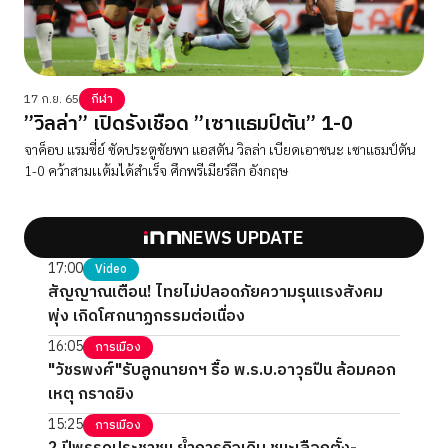
17 ก.ย. 65
กีฬา
”วิลล่า” เปิดรังเชือด ”เซาแธมป์ตัน” 1-0
จาค็อบ แรมซี่ย์ ซัดประตูชัยพา แอสตัน วิลล่า เบียดเอาชนะ เซาแธมป์ตัน
1-0 คว้าสามเเต้มได้สำเร็จ ศึกพรีเมียร์ลีก อังกฤษ
NEWS UPDATE
17:00
Video
สัญญาณเตือน! ไทยไม่ปลอดภัยความรุนแรงสังคม
พุ่ง เกิดโศกนาฏกรรมต่อเนื่อง
16:05
การเมือง
"วัชรพงศ์"รับลูกนายกฯ รื้อ พ.ร.บ.อาวุธปืน ล้อมคอก
เหตุ กราดยิง
15:25
การเมือง