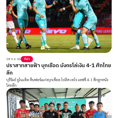
18 ก.ย. 65
กีฬา
ปราสาทสายฟ้า บุกเชือด มังกรโล่เงิน 4-1 ศึกไทย
ลีก
บุรีรัมย์ ยูไนเต็ด คืนฟอร์มเก่งบุกเชือด โปลิศ เทโร เอฟซี 4-1 ศึกลูกหนัง
ไทยลีก