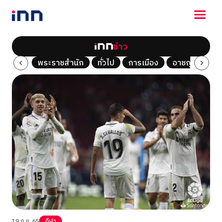
ข่าว
NEWS
Tech
พระราชสำนัก
ทั่วไป
การเมือง
อาชญากรรม
ENTERTAINMENT
LIFESTYLE
HOROSCOPE
LOTTERY
VIDEO
ร่วมด้วยช่วยกัน
19 ก.ย. 65
กีฬา