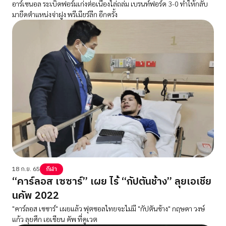
อาร์เซนอล ระเบิดฟอร์มเก่งต่อเนื่องไล่ถล่ม เบรนท์ฟอร์ด 3-0 ทำให้กลับ
มายึดตำแหน่งจ่าฝูง พรีเมียร์ลีก อีกครั้ง
18 ก.ย. 65
กีฬา
“คาร์ลอส เซซาร์” เผย ไร้ “กัปตันช้าง” ลุยเอเชีย
นคัพ 2022
"คาร์ลอส เซซาร์" เผยแล้ว ฟุตซอลไทยจะไม่มี "กัปตันช้าง" กฤษดา วงษ์
แก้ว ลุยศึก เอเชียน คัพ ที่คูเวต