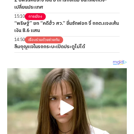
2 ปีพรรคประชาชน ย้ำภารกิจเดิม ชนะเลือกตั้ง-
เปลี่ยนประเทศ
15:10
การเมือง
“พริษฐ์” ยก “คดีฮั้ว สว.” ขึ้นซักฟอก จี้ กกต.แจงเส้น
เงิน 8.6 แสน
14:50
เรื่องร่วมด้วยช่วยกัน
ลืมกุญแจในรถกระบะเปิดประตูไม่ได้