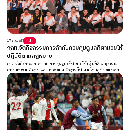
17 ก.ย. 65
กีฬา
กกท.จัดกิจกรรมการกำกับควบคุมดูแลกีฬามวยให้
ปฏิบัติตามกฎหมาย
กกท.จัดกิจกรรม การกำกับ ควบคุมดูแลกีฬามวยให้ปฏิบัติตามกฎหมาย
การกำหนดมาตรฐาน และยกระดับมาตรฐานกีฬามวยไทยสู่สากลและการ
ส่งเสริมกิจกรรมการกีฬามวย (คาราวานกีฬามวย) จ.กาฬสินธุ์