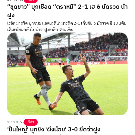
“ชุดขาว” บุกเชือด “ตราหมี” 2-1 เฮ 6 นัดรวด นำ
ฝูง
เรอัล มาดริด บุกชนะ แอตเลติโก มารดิด 2-1 เก็บชัย 6 นัดรวด มี 18 แต้ม
เต็มพร้อมกลับไปนำจ่าฝูงลาลีกาตามเดิม
19 ก.ย. 65
กีฬา
‘ปืนใหญ่’ บุกยิง ‘ผึ้งน้อย’ 3-0 ยึดจ่าฝูง