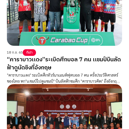
18 ก.ย. 65
กีฬา
“คาราบาวเเดง”ระเบิดศึกบอล 7 คน เเชมป์บินลัด
ฟ้าดูนัดชิงที่อังกฤษ
"คาราบาวเเดง" ระเบิดศึกทัวร์นาเมนต์ฟุตบอล 7 คน ครั้งประวัติศาสตร์
ของไทย พา"เเชมป์ไปดูแชมป์" บินลัดฟ้าชมศึก "คาราบาวคัพ" ถึงอังกฤษ
แบบยกทีม!!