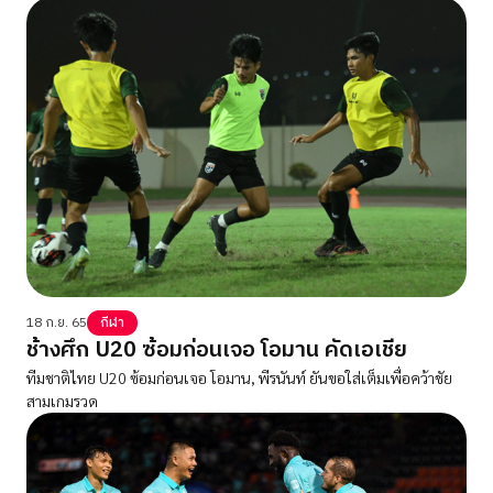
18 ก.ย. 65
กีฬา
ช้างศึก U20 ซ้อมก่อนเจอ โอมาน คัดเอเชีย
ทีมชาติไทย U20 ซ้อมก่อนเจอ โอมาน, พีรนันท์ ยันขอใส่เต็มเพื่อคว้าชัย
สามเกมรวด