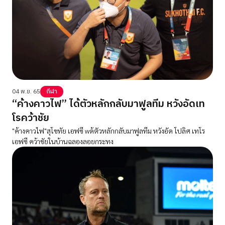
04 พ.ย. 65
กีฬา
“ค้างคาวไฟ” ได้ตัวหลักกลับมาฟูลทีม หวังอัดเท
โรคว้าชัย
"ค้างคาวไฟ"สุโขทัย เอฟซี wด้ตัวหลักกลับมาฟูลทีม หวังอัด โปลิศ เทโร
เอฟซี คว้าชัยในบ้านฉลองลอยกระทง