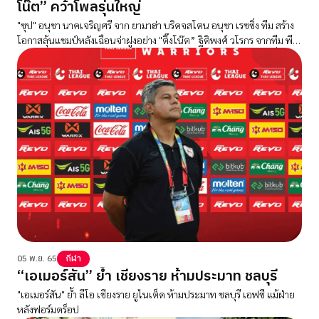
โน๊ต” คว้าโพลรุ่นใหญ่
"ซุป" อนุชา นาคเจริญศรี จาก ยามาฮ่า บริดจสโตน อนุชา เรซซิ่ง ทีม สร้าง
โอกาสลุ้นแชมป์หลังเฉือนจ่าฝูงอย่าง "ติ๊งโน๊ต” ฐิติพงศ์ วโรกร จากทีม พีเอ
สจีเอ ดูคาติ พีทีที ลูบริแคนต์ นก จูนเนอร์ ติ๊งโน๊ต คว้าโพลรุ่นใหญ่ที่สุด
ของประเทศ ขณะ "ชิพ" นครินทร์ อธิรัฐภูวภัทร์ จาก ฮอนด้า เรซซิ่ง ไทย
แลนด์ ซิวหัวแถว พร้อมพา 2 ทีมเมทในสังกัด ฮอนด้า เรซซิ่ง ไทยแลนด์
กวาดกริดสตาร์ตแถวหน้าของรุ่น ซูเปอร์สปอร์ต 600 ซีซี ก่อนลุ้นแชมป์สุด
สัปดาห์นี้ ที่ สนามช้าง อินเตอร์เนชั่นแนล เซอร์กิต จ.บุรีรัมย์
05 พ.ย. 65
กีฬา
“เอเมอร์สัน” ย้ำ เชียงราย ห้ามประมาท ชลบุรี
"เอเมอร์สัน" ย้ำ ลีโอ เชียงราย ยูไนเต็ด ห้ามประมาท ชลบุรี เอฟซี แม้ฝ่าย
หลังฟอร์มดร็อป