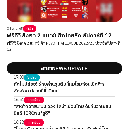
04 พ.ย. 65
กีฬา
ฟรีทีวี ยิงสด 2 แมตช์ ศึกไทยลีก สัปดาห์ที่ 12
ฟรีทีวี ยิงสด 2 แมตช์ ศึก REVO THAI LEAGUE 2022/23 ประจำสัปดาห์ที่
12
NEWS UPDATE
17:00
Video
กัดไม่ปล่อย! ฝ่ายค้านรุมสับ โหมโรมก่อนเปิดศึก
ซักฟอก ปลายปีนี้ มันแน่
16:54
การเมือง
"สีหศักดิ์"ยัน"มิน ออง ไลง์"เยือนไทย ดันคืนอาเซียน
ยินดี ICRCพบ"ซูจี"
16:28
การเมือง