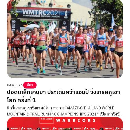
04 พ.ย. 65
กีฬา
ปอดเหล็กเคนยา ประเดิมคว้าแชมป์ วิ่งเทรลภูเขา
โลก ครั้งที่ 1
ศึกวิ่งเทรลภูเขาชิงแชมป์โลก รายการ "AMAZING THAILAND WORLD
MOUNTAIN & TRAIL RUNNING CHAMPIONSHIPS 2021” เปิดฉากชิงชัย
วันแรก “แพทริค คิปเกนโน” ปอดเหล็กจากเคนยา ประเดิมคว้าแชมป์โลก
วิ่งภูเขา Uphill ชาย