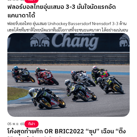
ฟลอร์บอลไทยอุ่นเสมอ 3-3 มั่นใจนัดแรกอัด
แคนาดาได้
ฟลอร์บอลไทย อุ่นเสมอ Unihockey Bassersdorf Nrensdorf 3-3 ด้าน
เฮดโค้ชทีมชาติไทยนัดแรกทีมมีโอกาสที่จะชนะแคนาดา ได้อย่างแน่นอน
05 พ.ย. 65
กีฬา
โค้งสุดท้ายศึก OR BRIC2022 “ซุป” เฉือน “ติ๊ง