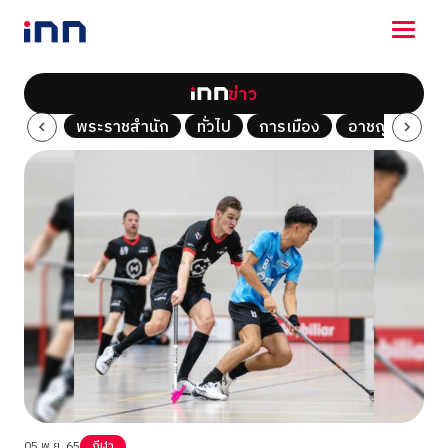
ข่าว
NEWS
Tech
พระราชสำนัก
ทั่วไป
การเมือง
อาชญากรรม
ENTERTAINMENT
LIFESTYLE
HOROSCOPE
LOTTERY
VIDEO
ร่วมด้วยช่วยกัน
05 พ.ย. 65
กีฬา