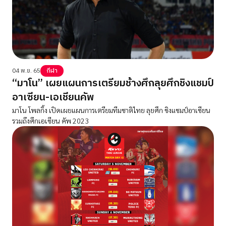
04 พ.ย. 65
กีฬา
“มาโน” เผยแผนการเตรียมช้างศึกลุยศึกชิงแชมป์
อาเซียน-เอเชียนคัพ
มาโน โพลกิ้ง เปิดเผยแผนการเตรียมทีมชาติไทย ลุยศึก ชิงแชมป์อาเซียน
รวมถึงศึกเอเชียน คัพ 2023