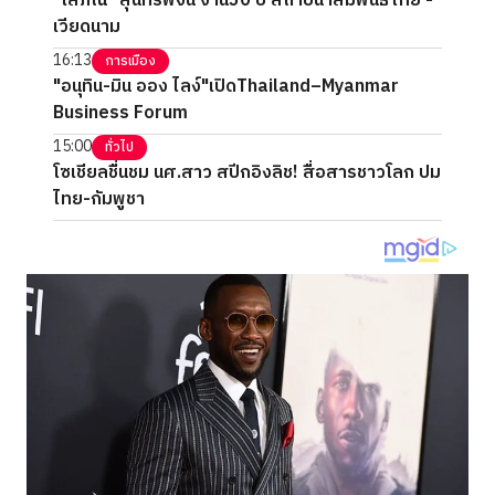
"โสภณ" สุนทรพจน์ งาน50 ปี สถาปนาสัมพันธ์ไทย -
เวียดนาม
16:13
การเมือง
"อนุทิน-มิน ออง ไลง์"เปิดThailand–Myanmar
Business Forum
15:00
ทั่วไป
โซเชียลชื่นชม นศ.สาว สปีกอิงลิช! สื่อสารชาวโลก ปม
ไทย-กัมพูชา