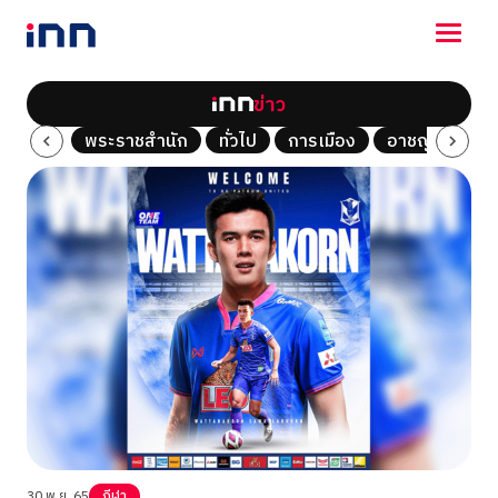
ข่าว
NEWS
Tech
พระราชสำนัก
ทั่วไป
การเมือง
อาชญากรรม
ENTERTAINMENT
LIFESTYLE
HOROSCOPE
LOTTERY
VIDEO
ร่วมด้วยช่วยกัน
30 พ.ย. 65
กีฬา