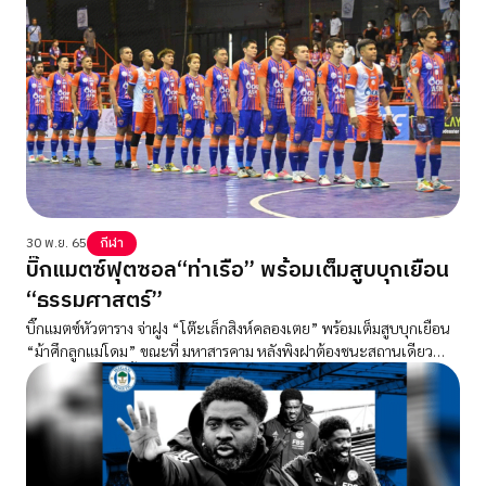
30 พ.ย. 65
กีฬา
บิ๊กแมตซ์ฟุตซอล“ท่าเรือ” พร้อมเต็มสูบบุกเยือน
“ธรรมศาสตร์”
บิ๊กแมตซ์หัวตาราง จ่าฝูง “โต๊ะเล็กสิงห์คลองเตย” พร้อมเต็มสูบบุกเยือน
“ม้าศึกลูกแม่โดม” ขณะที่ มหาสารคาม หลังพิงฝาต้องชนะสถานเดียว
หากแพ้จะร่วงตกชั้นทีมแรกฟุตซอลไทยลีก