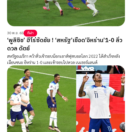
30 พ.ย. 65
กีฬา
‘พูลิซิช’ ฮีโร่ซัดชัย ! ‘สหรัฐ’เชือด’อิหร่าน’1-0 ลิ่ว
ดวล ดัตช์
สหรัฐอเมริกา คว้าตั่วเข้ารอบน็อกเอาต์ฟุตบอลโลก 2022 ได้สำเร็จหลัง
เฉือนชนะ อิหร่าน 1-0 เเละเข้ารอบไปดวล เนเธอร์แลนด์