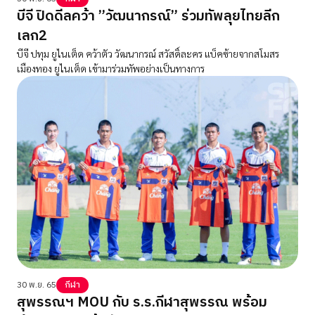
บีจี ปิดดีลคว้า ”วัฒนากรณ์” ร่วมทัพลุยไทยลีก
เลก2
บีจี ปทุม ยูไนเต็ด คว้าตัว วัฒนากรณ์ สวัสดิ์ละคร แบ็คซ้ายจากสโมสร
เมืองทอง ยูไนเต็ด เข้ามาร่วมทัพอย่างเป็นทางการ
30 พ.ย. 65
กีฬา
สุพรรณฯ MOU กับ ร.ร.กีฬาสุพรรณ พร้อม