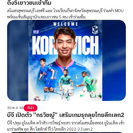
ดึง5เยาวชนเข้าทีม
สโมสรสุพรรณบุรี เอฟซี และ โรงเรียนกีฬาจังหวัดสุพรรณบุรี ร่วมทำ MOU
พร้อมเซ็นสัญญานักเตะเยาวชน 5 คน เข้าร่วมทีม
30 พ.ย. 65
กีฬา
บีจี เปิดตัว ”กรวิชญ์” เสริมเกมรุกลุยไทยลีกเลก2
บีจี ปทุม ยูไนเต็ด คว้าตัว กรวิชญ์ ทะสา จากสโมสรเมืองทอง ยูไนเต็ด เข้า
มาร่วมทัพ ลุย ศึก ไฮลักซ์ รีโว่ ไทยลีก 2022-23 เลก 2