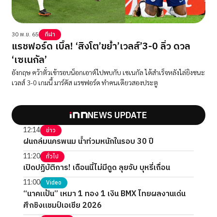
30 พ.ย. 65
กีฬา
แรชฟอร์ด เบิ้ล! ‘สิงโต’ขย้ำ’เวลส์’3-0 ลิ่ว ดวล
‘เซเนกัล’
อังกฤษ คว้าตั๋วเข้ารอบน็อกเอาต์ไปพบกับ เซเนกัล ได้สำเร็จหลังไล่ยิงชนะ
เวลส์ 3-0 เกมนี้ มาร์คัส แรชฟอร์ด ทำคนเดียวสองประตู
NEWS UPDATE
12:14
ข่าว
ฝนถล่มนครพนม น้ำท่วมหนักในรอบ 30 ปี
11:20
ทั่วไป
เปิดปฏิบัติการ! เดือนนี้ไม่มีดูด ลุยจับ บุหรี่เถื่อน
11:00
Video
“นาคแป้น” เหมา 1 ทอง 1 เงิน BMX ไทยผลงานเด่น
ศึกชิงแชมป์เอเชีย 2026