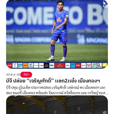
30 พ.ย. 65
กีฬา
บีจี ปล่อย ”เจริญศักดิ์” เเลก2เเข้ง เมืองทองฯ
บีจี ปทุม ยูไนเต็ด ประกาศปล่อย เจริญศักดิ์ วงษ์กรณ์ ซบ เมืองทองฯ เลก
สอง ขณะที่ เมืองทอง พร้อมส่ง วัฒนากรณ์ สวัสดิ์ละคร และ กรวิชญ์ ทะสา
ย้ายสลับขั้วไป บีจี ปทุม ฯ