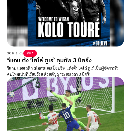
30 พ.ย. 65
กีฬา
วีแกน ตั้ง ‘โคโล่ ตูเร่’ คุมทัพ 3 ปีครึ่ง
วีแกน แอธเลติก สโมสรแชมเปี้ยนชิพ แต่งตั้ง โคโล่ ตูเร่ เป็นผู้จัดการทีม
คนใหม่เป็นที่เรียบร้อย ด้วยสัญญาระยะเวลา 3 ปีครึ่ง