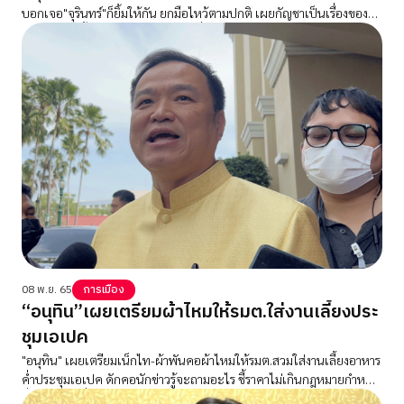
บอกเจอ"จุรินทร์"ก็ยิ้มให้กัน ยกมือไหว้ตามปกติ เผยกัญชาเป็นเรื่องของ
สภาไปแล้ว ชี้จำเป็นต้องมีกฎหมายเพื่อควบคุม
08 พ.ย. 65
การเมือง
“อนุทิน”เผยเตรียมผ้าไหมให้รมต.ใส่งานเลี้ยงประ
ชุมเอเปค
"อนุทิน" เผยเตรียมเน็กไท-ผ้าพันคอผ้าไหมให้รมต.สวมใส่งานเลี้ยงอาหาร
ค่ำประชุมเอเปค ดักคอนักข่าวรู้จะถามอะไร ชี้ราคาไม่เกินกฎหมายกำหนด
ลั่นติดตลกเดี๋ยวจะไปเก็บเงิน