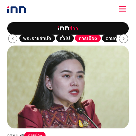
ข่าว
NEWS
Tech
พระราชสำนัก
ทั่วไป
การเมือง
อาชญากรรม
ENTERTAINMENT
LIFESTYLE
HOROSCOPE
LOTTERY
VIDEO
ร่วมด้วยช่วยกัน
08 พ.ย. 65
การเมือง