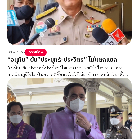
08 พ.ย. 65
การเมือง
“อนุทิน” ยัน”ประยุทธ์-ประวิตร” ไม่แตกแยก
"อนุทิน" ยัน"ประยุทธ์-ประวิตร" ไม่แตกแยก เผยยังไม่ได้วางแนวทาง
การเมืองภูมิใจไทยในอนาคต ชี้ยังเร็วไปให้เลือกข้าง เคาะหลังเลือกตั้ง
ค่อยว่ากัน