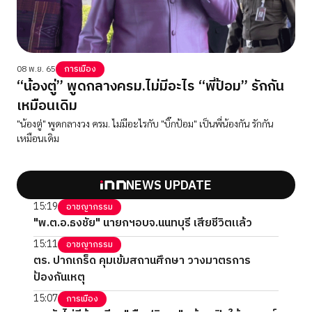
08 พ.ย. 65
การเมือง
“น้องตู่” พูดกลางครม.ไม่มีอะไร “พี่ป้อม” รักกัน
เหมือนเดิม
"น้องตู่" พูดกลางวง ครม. ไม่มีอะไรกับ "บิ๊กป้อม" เป็นพี่น้องกัน รักกัน
เหมือนเดิม
NEWS UPDATE
15:19
อาชญากรรม
"พ.ต.อ.ธงชัย" นายกฯอบจ.นนทบุรี เสียชีวิตแล้ว
15:11
อาชญากรรม
ตร. ปากเกร็ด คุมเข้มสถานศึกษา วางมาตรการ
ป้องกันเหตุ
15:07
การเมือง