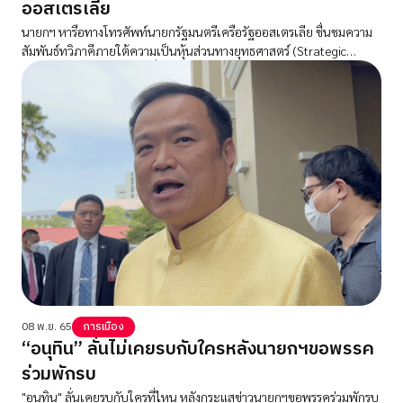
ออสเตรเลีย
นายกฯ หารือทางโทรศัพท์นายกรัฐมนตรีเครือรัฐออสเตรเลีย ชื่นชมความ
สัมพันธ์ทวิภาคีภายใต้ความเป็นหุ้นส่วนทางยุทธศาสตร์ (Strategic
Partnership) ระหว่างกัน ซึ่งนายกฯยืนยันพร้อมให้การต้อนรับนายกฯ
ออสเตรเลียในการประชุมเอเปคที่ไทย
08 พ.ย. 65
การเมือง
“อนุทิน” ลั่นไม่เคยรบกับใครหลังนายกฯขอพรรค
ร่วมพักรบ
"อนุทิน" ลั่นเคยรบกับใครที่ไหน หลังกระแสข่าวนายกฯขอพรรคร่วมพักรบ