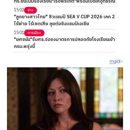
ทร.ยันไม่มีร้องเรียน"เรือฟริเกต"พร้อมเปิดให้อุทธรณ์
15:02
ข่าว
"ลูกยางสาวไทย" ซิวแชมป์ SEA V CUP 2026 เลก 2
ไร้พ่าย ไร้เซตเสีย ลุยต่อชิงแชมป์เอเชีย
15:01
การเมือง
"ยศชนัน"รับศธ.จ่อชงมาตรการปลอดภัยโรงเรียนเข้า
ครม.พรุ่งนี้