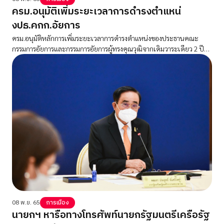
ครม.อนุมัติเพิ่มระยะเวลาการดำรงตำแหน่
งปธ.คกก.อัยการ
ครม.อนุมัติหลักการเพิ่มระยะเวลาการดำรงตำแหน่งของประธานคณะ
กรรมการอัยการและกรรมการอัยการผู้ทรงคุณวุฒิจากเดิมวาระเดียว 2 ปี
เป็นไม่เกิน 2 วาระ
08 พ.ย. 65
การเมือง
นายกฯ หารือทางโทรศัพท์นายกรัฐมนตรีเครือรัฐ