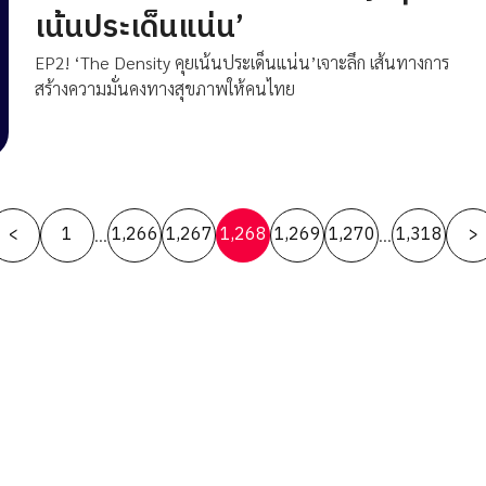
เน้นประเด็นแน่น’
EP2! ‘The Density คุยเน้นประเด็นแน่น’เจาะลึก เส้นทางการ
สร้างความมั่นคงทางสุขภาพให้คนไทย
Posts
<
1
1,266
1,267
1,268
1,269
1,270
1,318
>
…
…
pagination