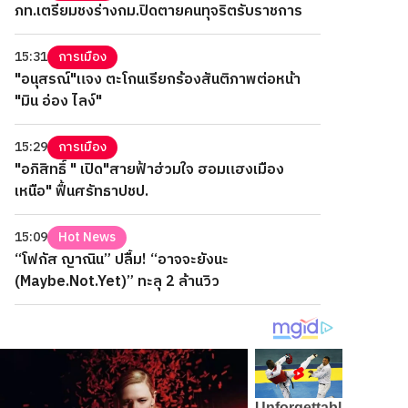
ภท.เตรียมชงร่างกม.ปิดตายคนทุจริตรับราชการ
15:31
การเมือง
"อนุสรณ์"แจง ตะโกนเรียกร้องสันติภาพต่อหน้า
"มิน อ่อง ไลง์"
15:29
การเมือง
"อภิสิทธิ์ " เปิด"สายฟ้าฮ่วมใจ ฮอมแฮงเมือง
เหนือ" ฟื้นศรัทธาปชป.
15:09
Hot News
“โฟกัส ญาณิน” ปลื้ม! “อาจจะยังนะ
(Maybe.Not.Yet)” ทะลุ 2 ล้านวิว