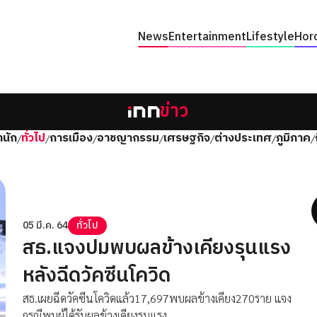
News
Entertainment
Lifestyle
Hor
ข่าว
นัก
ทั่วไป
การเมือง
อาชญากรรม
เศรษฐกิจ
ต่างประเทศ
ภูมิภาค
/
/
/
/
/
/
/
05 มี.ค. 64
ทั่วไป
สธ.แจงปมพบผลข้างเคียงรุนแรง
หลังฉีดวัคซีนโควิด
สธ.เผยฉีดวัคซีนโควิดแล้ว17,697พบผลข้างเคียง270ราย แจง
กรณีพบผู้ได้รับผลข้างเคียงรุนแรง