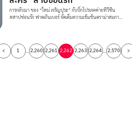
ละคร “สาปซ่อนรัก”
การกลับมา ของ “ใหม่ เจริญปุระ” กับบิ๊กโปรเจคค่ายทีวีซีน
#สาปซ่อนรัก ฟาดเกินเบอร์ จัดเต็มความเข้มข้นดราม่าสมการ
รอคอย
Posts
<
1
2,260
2,261
2,262
2,263
2,264
2,570
>
…
…
pagination