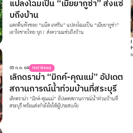
แปลงโฉมเป็น “เมียยากูซ่า” ส่งแซ่
บถึงบ้าน
แตกตื่นทั้งซอย “แน๊ต เกศริน” แปลงโฉมเป็น “เมียยากูซ่า”
เอาใจชายไทย บุก ! ส่งความแซ่บถึงบ้าน
05 ต.ค. 64
Hot News
เลิกดราม่า “มิกค์-คุณแม่” อัปเดต
สถานการณ์น้ำท่วมบ้านที่สระบุรี
เลิกดราม่า “มิกค์-คุณแม่” อัปเดตสถานการณ์น้ำท่วมบ้านที่
สระบุรี พร้อมส่งกำลังใจให้ผู้ประสบภัย