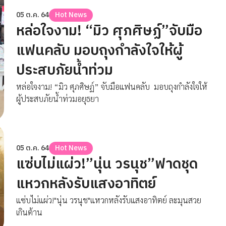
05 ต.ค. 64
Hot News
หล่อใจงาม! “มิว ศุภศิษฏ์”จับมือ
แฟนคลับ มอบถุงกำลังใจให้ผู้
ประสบภัยน้ำท่วม
หล่อใจงาม! “มิว ศุภศิษฏ์” จับมือแฟนคลับ มอบถุงกำลังใจให้
ผู้ประสบภัยน้ำท่วมอยุธยา
05 ต.ค. 64
Hot News
แซ่บไม่แผ่ว!”นุ่น วรนุช”ฟาดชุด
แหวกหลังรับแสงอาทิตย์
แซ่บไม่แผ่ว!"นุ่น วรนุช"แหวกหลังรับแสงอาทิตย์ ละมุนสวย
เกินต้าน