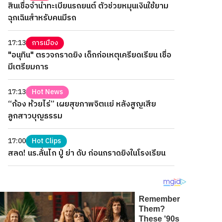
สินเชื่อจำนำทะเบียนรถยนต์ ตัวช่วยหมุนเงินใช้ยาม
ฉุกเฉินสำหรับคนมีรถ
17:13
การเมือง
"อนุทิน" ตรวจกราดยิง เด็กก่อเหตุเครียดเรียน เชื่อ
มีเตรียมการ
17:13
Hot News
“ก้อง ห้วยไร่” เผยสุขภาพจิตแย่ หลังสูญเสีย
ลูกสาวบุญธรรม
17:00
Hot Clips
สลด! นร.ลั่นไก ปู่ ย่า ดับ ก่อนกราดยิงในโรงเรียน