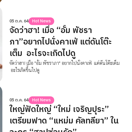
05 ต.ค. 64
Hot News
จัดว่าฮา! เมื่อ “อั้ม พัชรา
ภา”อยากไปนั่งคาเฟ่ แต่ดันโต๊ะ
เต็ม อะไรจะเกิดไปดู
จัดว่าฮา! เมื่อ "อั้ม พัชราภา" อยากไปนั่งคาเฟ่ แต่ดันโต๊ะเต็ม
อะไรเกิดขึ้นไปดู
05 ต.ค. 64
Hot News
ใหญ่ฟัดใหญ่ “ใหม่ เจริญปุระ”
เตรียมฟาด “แหม่ม คัลทลียา” ใน