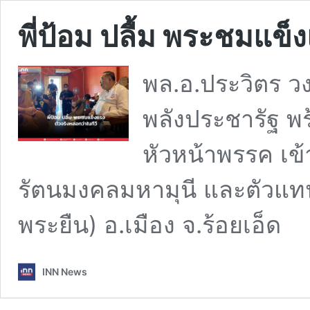
พี่ป้อม ปลื้ม พระชมแข็ง
พล.อ.ประวิตร ว
พลังประชารัฐ พร
หัวหน้าพรรค เข
รัตนมงคลมหามุนี และตัวแทนเ
พระยืน) อ.เมือง จ.ร้อยเอ็ด
INN News